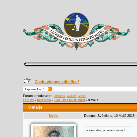
Ziedo vietnes attīstībai!
1
Lappuse
1
no
1
Foruma moderators:
,
,
otomars
Valduha
Meilis
Forums
»
Kara tēma
»
1945 - līdz mūsdienām
»
9.maijs
9.maijs
Meilis
Datums: Svētdiena, 10.Maijā.2015, 
Ja vari - dari, ja nevari - nesāc!