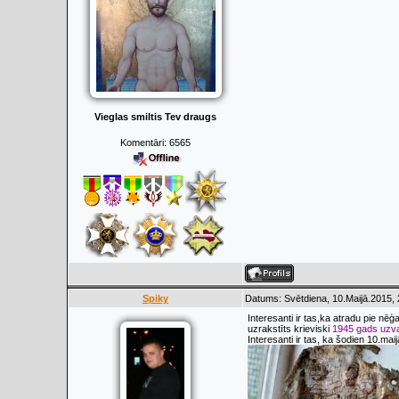
Vieglas smiltis Tev draugs
Komentāri:
6565
Spiky
Datums: Svētdiena, 10.Maijā.2015, 
Interesanti ir tas,ka atradu pie nēģ
uzrakstīts krieviski
1945 gads uzva
Interesanti ir tas, ka šodien 10.mai