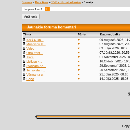
Forums
»
Kara tēma
»
1945 - līdz mūsdienām
»
9.maijs
1
Lappuse
1
no
1
Jaunākie foruma komentāri
Tēma
Pāriet
Datums, Laiks
▼
09.Augustā.2026, 11:
Karš Austr...
▼
07.Augustā.2026, 20:
Mūsdienu K...
▼
03.Jūlijā.2026, 16:55
Video
▼
07.Jūnijā.2026, 20:59
Otrā front...
▼
01.Novembrī.2025, 1
Ikars
▼
16.Oktobrī.2025, 10:
Liellopu k...
▼
29.Septembrī.2025, 1
Sveicam Ze...
▼
20.Septembrī.2025, 1
Te rakstām...
▼
21.Jūlijā.2025, 08:18
Vērmahta u...
▼
14.Jūlijā.2025, 15:26
Cope
Š
Copy