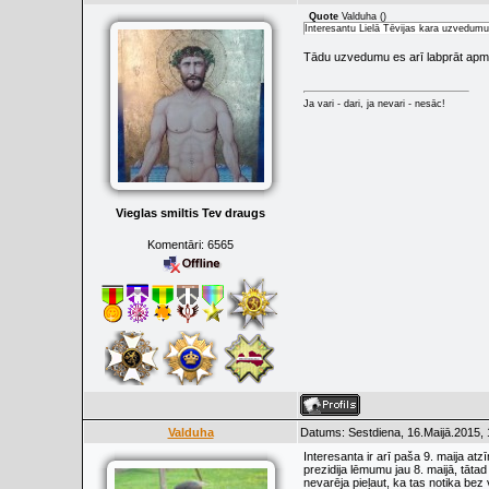
Quote
Valduha
(
)
Interesantu Lielā Tēvijas kara uzvedumu 9
Tādu uzvedumu es arī labprāt apme
Ja vari - dari, ja nevari - nesāc!
Vieglas smiltis Tev draugs
Komentāri:
6565
Valduha
Datums: Sestdiena, 16.Maijā.2015, 
Interesanta ir arī paša 9. maija a
prezidija lēmumu jau 8. maijā, tāta
nevarēja pieļaut, ka tas notika bez 