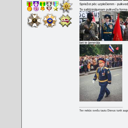
Spriežot pēc uzplečiemm - pulkvedis
Te salīdzinājumam pulkveža forma
bet te ģenerāļa
Tev nebūs svešu tautu Dievus turēt augs