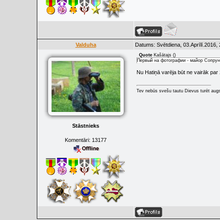
Valduha
Datums: Svētdiena, 03.Aprīlī.2016,
Quote
Kašātajs
(
)
Первый на фотографии - майор Сопрун
Nu Hatiņā varēja būt ne vairāk par 2
Tev nebūs svešu tautu Dievus turēt augs
Stāstnieks
Komentāri:
13177