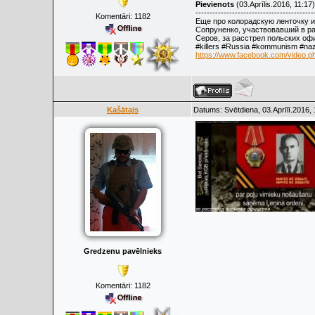
Pievienots
(03.Aprīlis.2016, 11:17)
------------------------------------------
Komentāri:
1182
Еще про колорадскую ленточку и
Сопруненко, участвовавший в ра
Серов, за расстрел польских офиц
‪#‎killers‬ ‪#‎Russia‬ ‪#‎kommunis
https://www.facebook.com/video
Kašātajs
Datums: Svētdiena, 03.Aprīlī.2016,
Gredzenu pavēlnieks
Komentāri:
1182