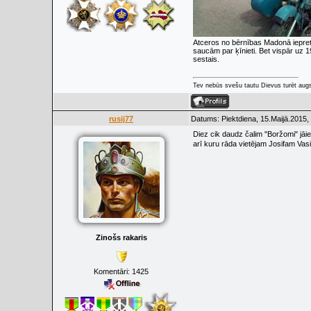
Atceros no bērnības Madonā iepreti
saucām par ķīnieti. Bet vispār uz 19
sestais.
Tev nebūs svešu tautu Dievus turēt augs
rusij77
Datums: Piektdiena, 15.Maijā.2015,
Diez cik daudz čalim "Boržomi" jāie
arī kuru rāda vietējam Josifam Va
Zinošs rakaris
Komentāri:
1425