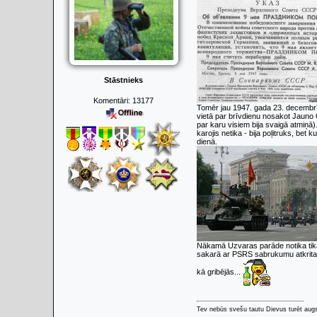
Stāstnieks
Komentāri:
13177
Tomēr jau 1947. gada 23. decembr
vietā par brīvdienu nosakot Jauno 
par karu visiem bija svaigā atmiņā)
karojis netika - bija poļitruks, bet
dienā.
Nākamā Uzvaras parāde notika tikai 
sakarā ar PSRS sabrukumu atkrita Li
kā gribējās...
Tev nebūs svešu tautu Dievus turēt augs