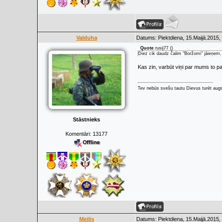
Valduha
Datums: Piektdiena, 15.Maijā.2015,
Quote
rusij77
(
)
Diez cik daudz čalim "Boržomi" jāieņem, l
Kas zin, varbūt viņi par mums to p
Tev nebūs svešu tautu Dievus turēt augs
Stāstnieks
Komentāri:
13177
Meilis
Datums: Piektdiena, 15.Maijā.2015,