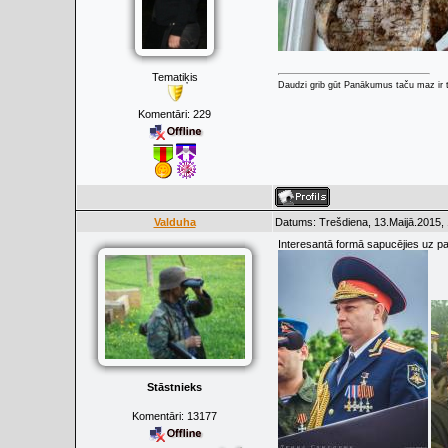
Tematiķis
Daudzi grib gūt Panākumus taču maz ir t
Komentāri:
229
Valduha
Datums: Trešdiena, 13.Maijā.2015, 
Interesantā formā sapucējies uz pa
Stāstnieks
Komentāri:
13177