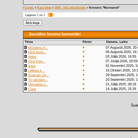
Forums
»
Kara tēma
»
1945 - līdz mūsdienām
»
Kreiseris ''Murmansk''
1
Lappuse
1
no
1
Jaunākie foruma komentāri
Tēma
Pāriet
Datums, Laiks
▼
07.Augustā.2026, 20:
Mūsdienu K...
▼
05.Augustā.2026, 16:
Karš Austr...
▼
03.Jūlijā.2026, 16:55
Video
▼
07.Jūnijā.2026, 20:59
Otrā front...
▼
01.Novembrī.2025, 1
Ikars
▼
16.Oktobrī.2025, 10:
Liellopu k...
▼
29.Septembrī.2025, 1
Sveicam Ze...
▼
20.Septembrī.2025, 1
Te rakstām...
▼
21.Jūlijā.2025, 08:18
Vērmahta u...
▼
14.Jūlijā.2025, 15:26
Cope
Šodi