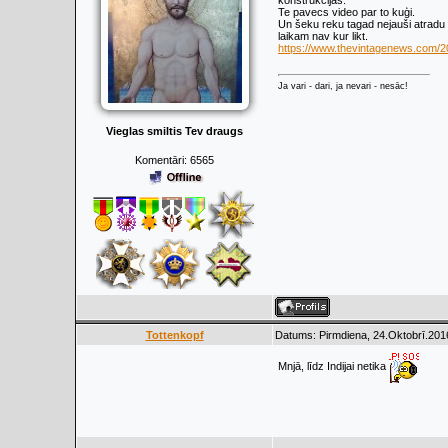
konstrukcijas.
Te pavecs video par to kuģi.
Un šeku reku tagad nejauši atradu b
laikam nav kur likt.
https://www.thevintagenews.com/20
Ja vari - dari, ja nevari - nesāc!
Vieglas smiltis Tev draugs
Komentāri:
6565
Tottenkopf
Datums: Pirmdiena, 24.Oktobrī.201
Mnjā, līdz Indijai netika