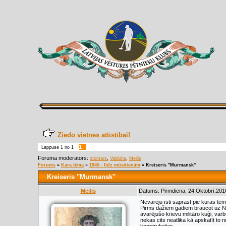
Ziedo vietnes attīstībai!
1
Lappuse
1
no
1
Foruma moderators:
,
,
otomars
Valduha
Meilis
Forums
»
Kara tēma
»
1945 - līdz mūsdienām
»
Kreiseris ''Murmansk''
Kreiseris ''Murmansk''
Meilis
Datums: Pirmdiena, 24.Oktobrī.201
Nevarēju īsti saprast pie kuras tēmas 
Pirms dažiem gadiem braucot uz No
avarējušo krievu militāro kuģi, var
nekas cits neatlika kā apskatīt to 