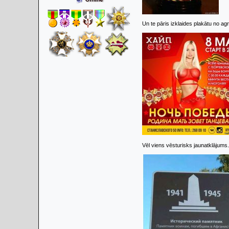
Un te pāris izklaides plakātu no a
Vēl viens vēsturisks jaunatklājums.