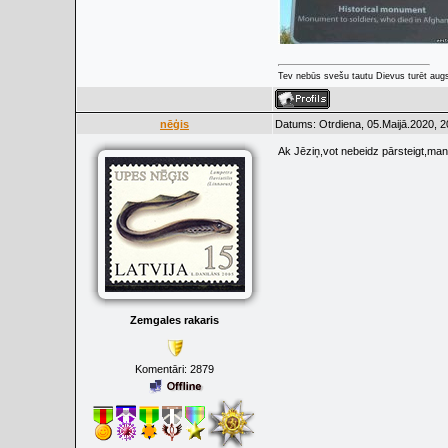
Tev nebūs svešu tautu Dievus turēt augs
nēģis
Datums: Otrdiena, 05.Maijā.2020, 2
Ak Jēziņ,vot nebeidz pārsteigt,man
Zemgales rakaris
Komentāri:
2879