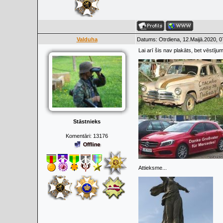
Valduha
Datums: Otrdiena, 12.Maijā.2020, 0
Lai arī šis nav plakāts, bet vēstīj
Stāstnieks
Komentāri:
13176
Attieksme...