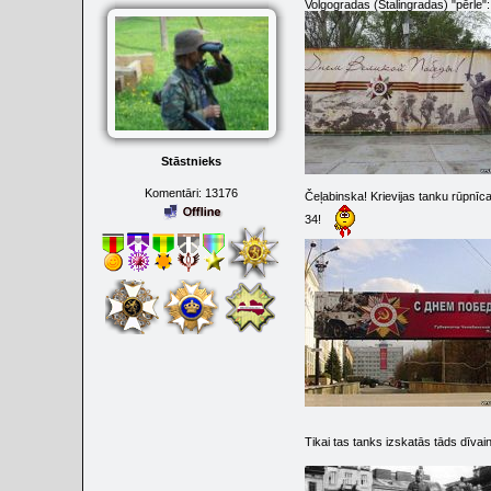
Volgogradas (Staļingradas) "pērle":
Stāstnieks
Komentāri:
13176
Čeļabinska! Krievijas tanku rūpnīc
34!
Tikai tas tanks izskatās tāds dīva