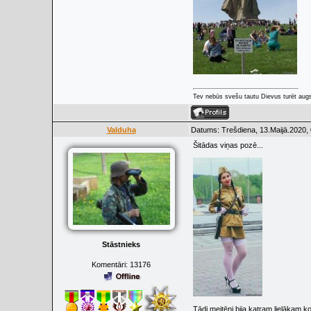
Tev nebūs svešu tautu Dievus turēt augs
Valduha
Datums: Trešdiena, 13.Maijā.2020, 
Šitādas viņas pozē...
Stāstnieks
Komentāri:
13176
Tādi meitēni bija katram lielāka