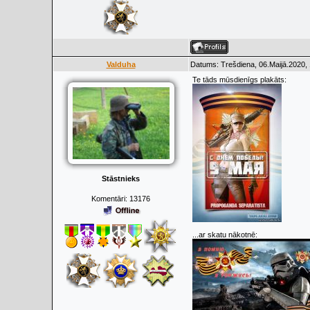
Valduha
Datums: Trešdiena, 06.Maijā.2020, 
Te tāds mūsdienīgs plakāts:
Stāstnieks
Komentāri:
13176
...ar skatu nākotnē: