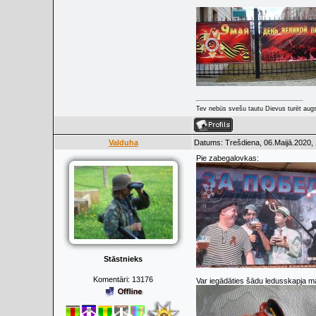
Tev nebūs svešu tautu Dievus turēt augs
Valduha
Datums: Trešdiena, 06.Maijā.2020, 
Pie zabegalovkas:
Stāstnieks
Komentāri:
13176
Var iegādāties šādu ledusskapja m