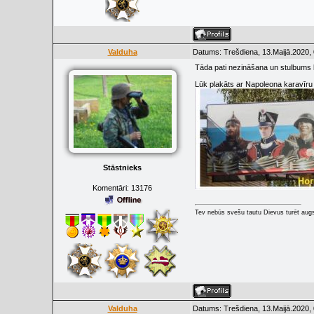
Valduha
Datums: Trešdiena, 13.Maijā.2020, 
Tāda pati nezināšana un stulbums 
Lūk plakāts ar Napoleona karavīru 
Stāstnieks
Komentāri:
13176
Tev nebūs svešu tautu Dievus turēt augs
Valduha
Datums: Trešdiena, 13.Maijā.2020, 