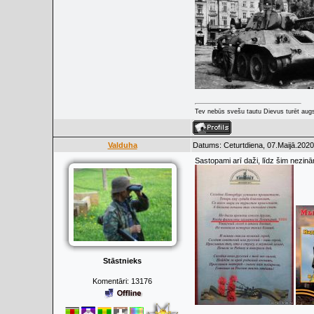
Tev nebūs svešu tautu Dievus turēt augs
Valduha
Datums: Ceturtdiena, 07.Maijā.2020
Sastopami arī daži, līdz šim nezinām
Stāstnieks
Komentāri:
13176