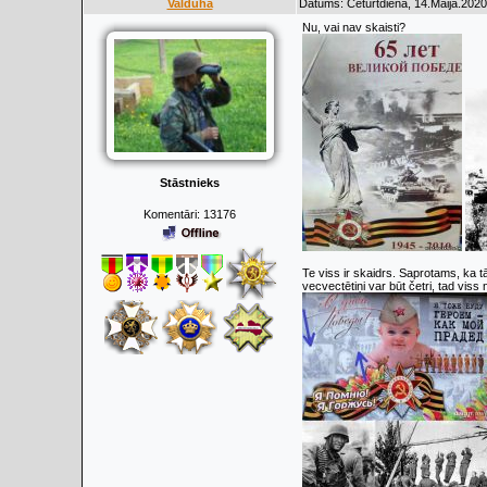
Valduha
Datums: Ceturtdiena, 14.Maijā.2020
Nu, vai nav skaisti?
Stāstnieks
Komentāri:
13176
Te viss ir skaidrs. Saprotams, ka t
vecvectētiņi var būt četri, tad viss