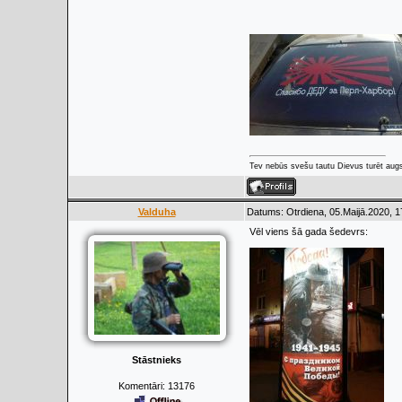
Tev nebūs svešu tautu Dievus turēt augs
Valduha
Datums: Otrdiena, 05.Maijā.2020, 1
Vēl viens šā gada šedevrs:
Stāstnieks
Komentāri:
13176