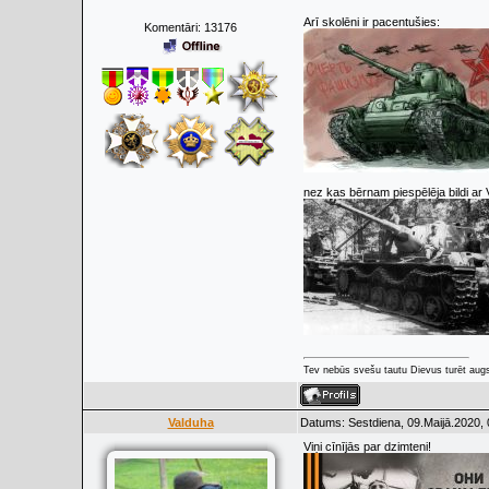
Arī skolēni ir pacentušies:
Komentāri:
13176
nez kas bērnam piespēlēja bildi ar 
Tev nebūs svešu tautu Dievus turēt augs
Valduha
Datums: Sestdiena, 09.Maijā.2020, 
Viņi cīnījās par dzimteni!