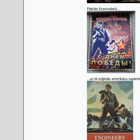
Plakāts Krasnodarā...
...un tā oriģināls amerikāņu sapieri