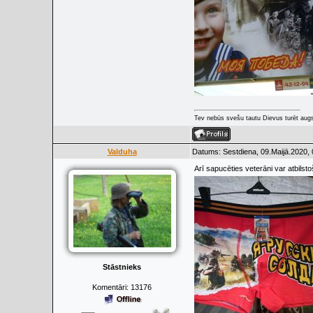
Tev nebūs svešu tautu Dievus turēt augs
Valduha
Datums: Sestdiena, 09.Maijā.2020, 
Arī sapucēties veterāni var atbilst
Stāstnieks
Komentāri:
13176