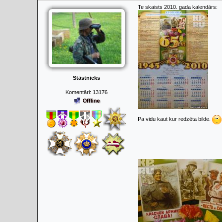
Te skaists 2010. gada kalendārs:
Stāstnieks
Komentāri:
13176
Pa vidu kaut kur redzēta bilde.