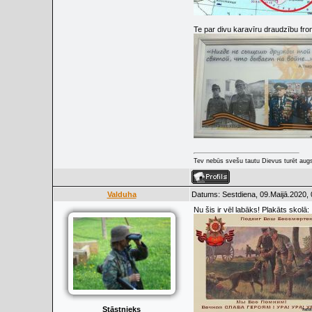
Te par divu karavīru draudzību front
Tev nebūs svešu tautu Dievus turēt augs
Valduha
Datums: Sestdiena, 09.Maijā.2020, 
Nu šis ir vēl labāks! Plakāts skolā:
Stāstnieks