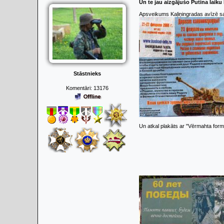
Un te jau aizgājušo Putina laiku 
Apsveikums Kaļiņingradas avīzē sak
Stāstnieks
Komentāri:
13176
Un atkal plakāts ar "Vērmahta for