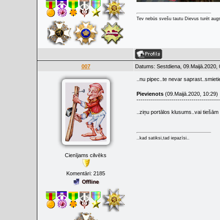
Tev nebūs svešu tautu Dievus turēt augs
007
Datums: Sestdiena, 09.Maijā.2020, 
..nu pipec..te nevar saprast..smieti
Pievienots
(09.Maijā.2020, 10:29)
------------------------------------------
..ziņu portālos klusums..vai tieš
..kad satiksi,tad iepazīsi..
Cienījams cilvēks
Komentāri:
2185