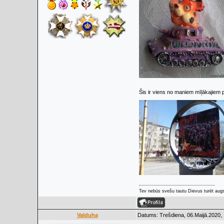
Šis ir viens no maniem mīļākajiem pl
Tev nebūs svešu tautu Dievus turēt augs
Valduha
Datums: Trešdiena, 06.Maijā.2020, 