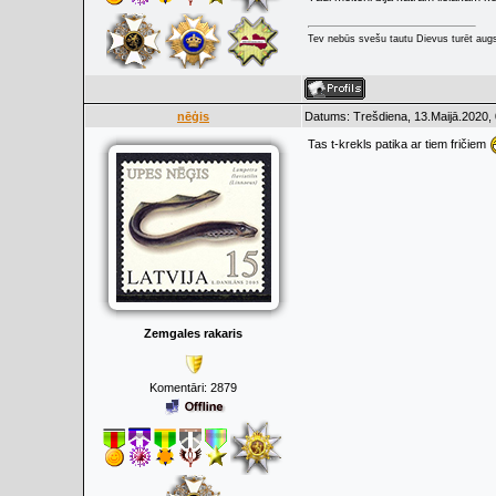
Tev nebūs svešu tautu Dievus turēt augs
nēģis
Datums: Trešdiena, 13.Maijā.2020, 
Tas t-krekls patika ar tiem fričiem
Zemgales rakaris
Komentāri:
2879