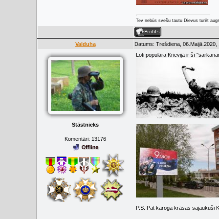
Tev nebūs svešu tautu Dievus turēt augs
Valduha
Datums: Trešdiena, 06.Maijā.2020, 
Loti populāra Krievijā ir šī "sarkana
Stāstnieks
Komentāri:
13176
P.S. Pat karoga krāsas sajaukuši K