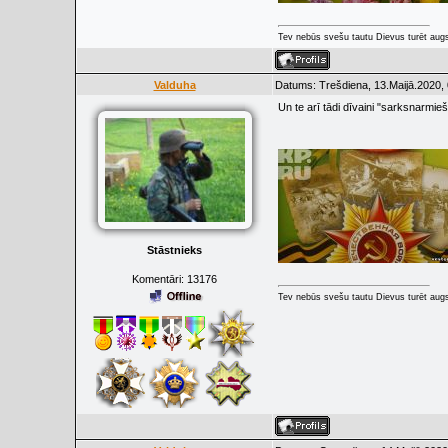
Tev nebūs svešu tautu Dievus turēt augs
Valduha
Datums: Trešdiena, 13.Maijā.2020, 
Un te arī tādi dīvaini "sarksnarmieši
Stāstnieks
Komentāri:
13176
Tev nebūs svešu tautu Dievus turēt augs