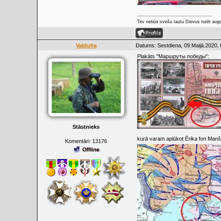
Tev nebūs svešu tautu Dievus turēt augs
Valduha
Datums: Sestdiena, 09.Maijā.2020, 
Plakāts "Маршруты победы":
Stāstnieks
kurā varam aplūkot Ērika fon Man
Komentāri:
13176