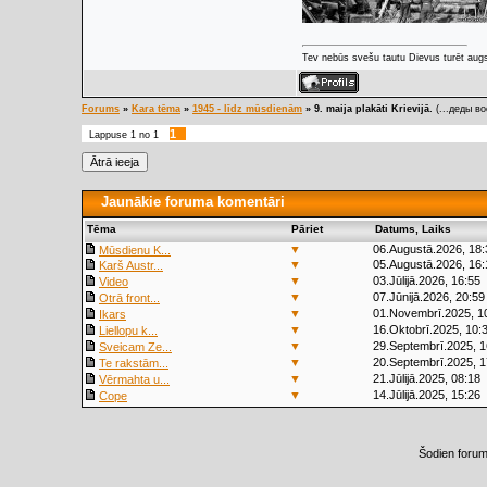
Tev nebūs svešu tautu Dievus turēt augs
Forums
»
Kara tēma
»
1945 - līdz mūsdienām
»
9. maija plakāti Krievijā.
(...деды во
1
Lappuse
1
no
1
Jaunākie foruma komentāri
Tēma
Pāriet
Datums, Laiks
▼
06.Augustā.2026, 18:
Mūsdienu K...
▼
05.Augustā.2026, 16:
Karš Austr...
▼
03.Jūlijā.2026, 16:55
Video
▼
07.Jūnijā.2026, 20:59
Otrā front...
▼
01.Novembrī.2025, 1
Ikars
▼
16.Oktobrī.2025, 10:
Liellopu k...
▼
29.Septembrī.2025, 1
Sveicam Ze...
▼
20.Septembrī.2025, 1
Te rakstām...
▼
21.Jūlijā.2025, 08:18
Vērmahta u...
▼
14.Jūlijā.2025, 15:26
Cope
Šodien foru