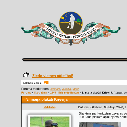
Ziedo vietnes attīstībai!
1
Lappuse
1
no
1
Foruma moderators:
,
,
otomars
Valduha
Meilis
Forums
»
Kara tēma
»
1945 - līdz mūsdienām
»
9. maija plakāti Krievijā.
(...деды во
9. maija plakāti Krievijā.
Valduha
Datums: Otrdiena, 05.Maijā.2020, 1
Bija tēma par kurioziem uzvaras pla
Lūk kāds plakāts aplūkojams Komi 