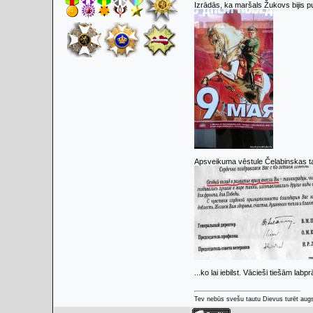
Izrādās, ka maršals Žukovs bijis p
Apsveikuma vēstule Čeļabinskas t
...ko lai iebilst. Vācieši tiešām la
Tev nebūs svešu tautu Dievus turēt augs