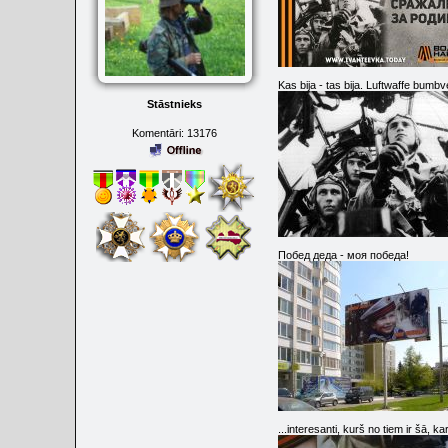
Kas bija - tas bija. Luftwaffe bumbv
Stāstnieks
Komentāri:
13176
Побед деда - моя победа!
...interesanti, kurš no tiem ir šā, 