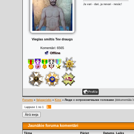
Ja vari - dari, ja nevari - nesāc!
Vieglas smiltis Tev draugs
Komentāri:
6565
Forums
»
Vaļasprieks
»
Kino
»
Люди с остроконечными головами
(dokumentāla ī
1
Lappuse
1
no
1
Jaunākie foruma komentāri
Tēma
Pāriet
Datums, Laiks