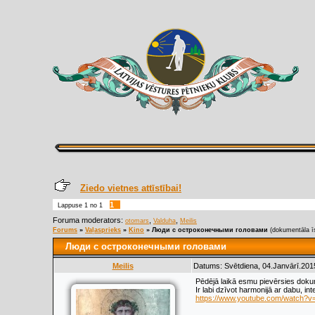
Ziedo vietnes attīstībai!
1
Lappuse
1
no
1
Foruma moderators:
,
,
otomars
Valduha
Meilis
Forums
»
Vaļasprieks
»
Kino
»
Люди с остроконечными головами
(dokumentāla ī
Люди с остроконечными головами
Meilis
Datums: Svētdiena, 04.Janvārī.201
Pēdējā laikā esmu pievērsies doku
Ir labi dzīvot harmonijā ar dabu, int
https://www.youtube.com/watc