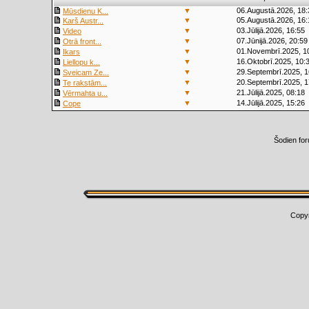
▼
06.Augustā.2026, 18:
Mūsdienu K...
▼
05.Augustā.2026, 16:
Karš Austr...
▼
03.Jūlijā.2026, 16:55
Video
▼
07.Jūnijā.2026, 20:59
Otrā front...
▼
01.Novembrī.2025, 1
Ikars
▼
16.Oktobrī.2025, 10:
Liellopu k...
▼
29.Septembrī.2025, 1
Sveicam Ze...
▼
20.Septembrī.2025, 1
Te rakstām...
▼
21.Jūlijā.2025, 08:18
Vērmahta u...
▼
14.Jūlijā.2025, 15:26
Cope
Šodien fo
Copy