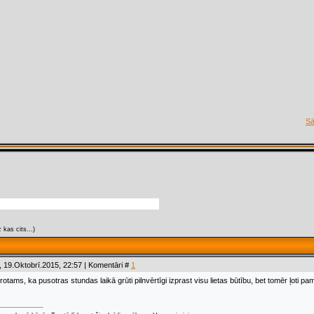
S
kas cits...)
 19.Oktobrī.2015, 22:57 | Komentāri #
1
otams, ka pusotras stundas laikā grūti pilnvērtīgi izprast visu lietas būtību, bet tomēr ļoti p