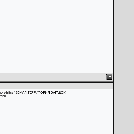
ūtūbē no sērijas "ЗЕМЛЯ.ТЕРРИТОРИЯ ЗАГАДОК".
mbu...