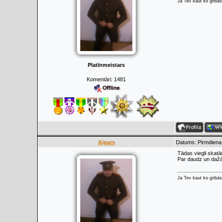
Ja Tev kaut ko gribās
Platīnmeistars
Komentāri:
1481
Aigars
Datums: Pirmdiena,
Tādas viegli skat
Par daudz un dažād
Ja Tev kaut ko gribās