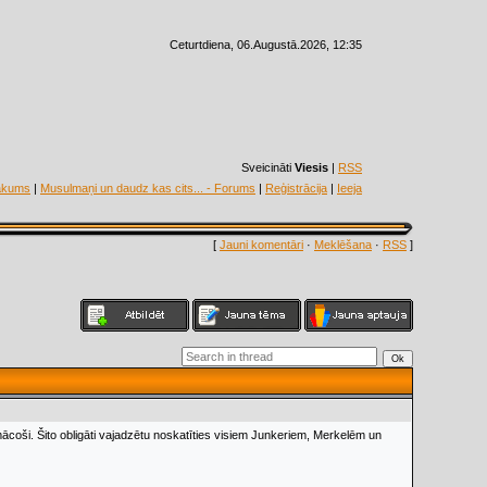
Ceturtdiena, 06.Augustā.2026, 12:35
Sveicināti
Viesis
|
RSS
ākums
|
Musulmaņi un daudz kas cits... - Forums
|
Reģistrācija
|
Ieeja
[
Jauni komentāri
·
Meklēšana
·
RSS
]
amācoši. Šito obligāti vajadzētu noskatīties visiem Junkeriem, Merkelēm un