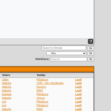
Meklēšana:
Аutors
Sadaļa
sālītis
Pļāpātuve
Lasīt
Valduha
1945 - līdz mūsdienām
Lasīt
Valduha
Humors
Lasīt
Valduha
WW2
Lasīt
Kalnietis
Pļāpātuve
Lasīt
Valduha
Virtuve
Lasīt
zed
Pļāpātuve
Lasīt
zed
Pļāpātuve
Lasīt
Valduha
WW2
Lasīt