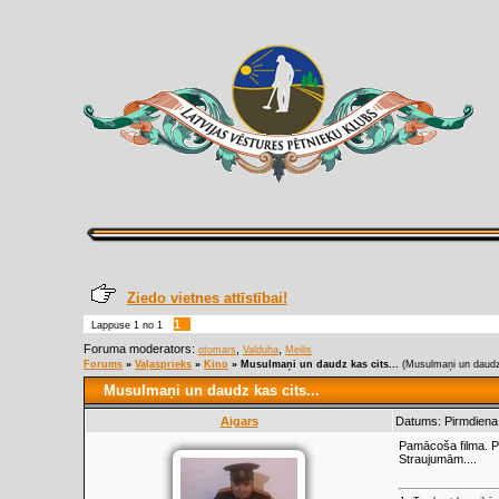
Ziedo vietnes attīstībai!
1
Lappuse
1
no
1
Foruma moderators:
,
,
otomars
Valduha
Meilis
Forums
»
Vaļasprieks
»
Kino
»
Musulmaņi un daudz kas cits...
(Musulmaņi un daudz 
Musulmaņi un daudz kas cits...
Aigars
Datums: Pirmdiena,
Pamācoša filma. Pr
Straujumām....