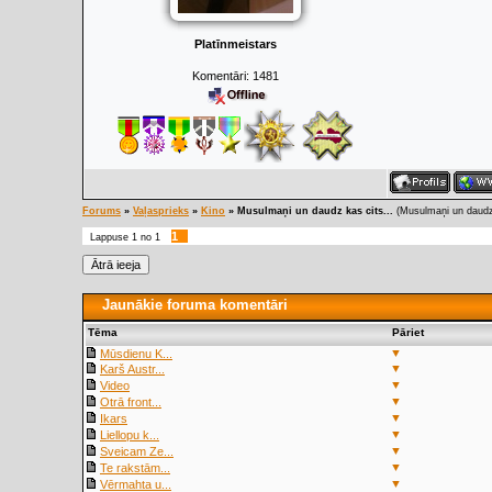
Platīnmeistars
Komentāri:
1481
Forums
»
Vaļasprieks
»
Kino
»
Musulmaņi un daudz kas cits...
(Musulmaņi un daudz 
1
Lappuse
1
no
1
Jaunākie foruma komentāri
Tēma
Pāriet
▼
Mūsdienu K...
▼
Karš Austr...
▼
Video
▼
Otrā front...
▼
Ikars
▼
Liellopu k...
▼
Sveicam Ze...
▼
Te rakstām...
▼
Vērmahta u...