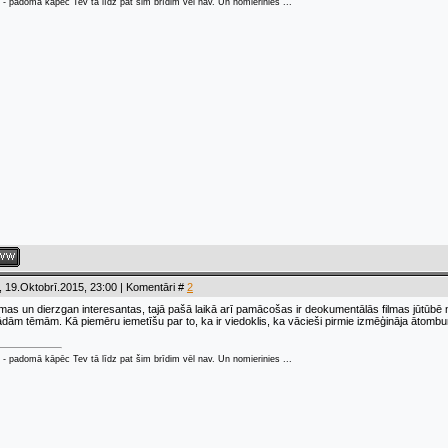
 - padomā kāpēc Tev tā līdz pat šim brīdim vēl nav. Un nomierinies ...
 19.Oktobrī.2015, 23:00 | Komentāri #
2
āmas un dierzgan interesantas, tajā pašā laikā arī pamācošas ir deokumentālās filmas j
ām tēmām. Kā piemēru iemetīšu par to, ka ir viedoklis, ka vācieši pirmie izmēģināja ātombu
 - padomā kāpēc Tev tā līdz pat šim brīdim vēl nav. Un nomierinies ...