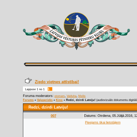
Ziedo vietnes attīstībai!
1
Lappuse
1
no
1
Foruma moderators:
,
,
otomars
Valduha
Meilis
Forums
»
Vaļasprieks
»
Kino
»
Redzi, dzirdi Latviju!
(audiovizuālo dokumentu digitāl
Redzi, dzirdi Latviju!
007
Datums: Otrdiena, 05.Jūlijā.2016, 1
Pieejams tikai lietotājiem