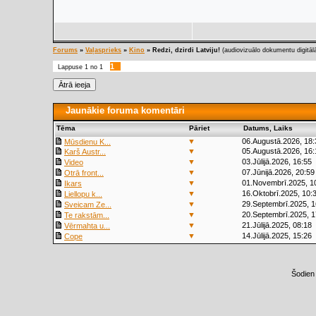
Forums
»
Vaļasprieks
»
Kino
»
Redzi, dzirdi Latviju!
(audiovizuālo dokumentu digitāl
1
Lappuse
1
no
1
Jaunākie foruma komentāri
Tēma
Pāriet
Datums, Laiks
▼
06.Augustā.2026, 18:
Mūsdienu K...
▼
05.Augustā.2026, 16:
Karš Austr...
▼
03.Jūlijā.2026, 16:55
Video
▼
07.Jūnijā.2026, 20:59
Otrā front...
▼
01.Novembrī.2025, 1
Ikars
▼
16.Oktobrī.2025, 10:
Liellopu k...
▼
29.Septembrī.2025, 1
Sveicam Ze...
▼
20.Septembrī.2025, 1
Te rakstām...
▼
21.Jūlijā.2025, 08:18
Vērmahta u...
▼
14.Jūlijā.2025, 15:26
Cope
Šodien