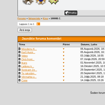
Forums
»
Vaļasprieks
»
Kino
»
10000B.C.
1
Lappuse
1
no
1
Jaunākie foruma komentāri
Tēma
Pāriet
Datums, Laiks
▼
06.Augustā.2026, 18:
Mūsdienu K...
▼
05.Augustā.2026, 16:
Karš Austr...
▼
03.Jūlijā.2026, 16:55
Video
▼
07.Jūnijā.2026, 20:59
Otrā front...
▼
01.Novembrī.2025, 1
Ikars
▼
16.Oktobrī.2025, 10:
Liellopu k...
▼
29.Septembrī.2025, 1
Sveicam Ze...
▼
20.Septembrī.2025, 1
Te rakstām...
▼
21.Jūlijā.2025, 08:18
Vērmahta u...
▼
14.Jūlijā.2025, 15:26
Cope
Šodien foru