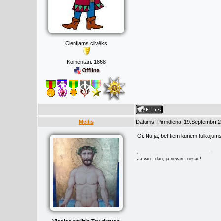
Cienījams cilvēks
Komentāri:
1868
Meilis
Datums: Pirmdiena, 19.Septembrī.2
Oi. Nu ja, bet tiem kuriem tulkojums
Ja vari - dari, ja nevari - nesāc!