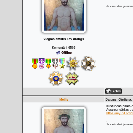
Ja vari - dari, ja neva
Vieglas smiltis Tev draugs
Komentāri:
6565
Meilis
Datums: Otrdiena, 
Kusturicas pirmā d
Austroungārijas tr
https://my-hit.org/
Ja vari - dari, ja neva