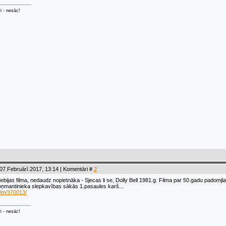
ri - nesāc!
07.Februārī.2017, 13:14 | Komentāri #
2
ebijas filma, nedaudz nopietnāka - Sjecas li se, Dolly Bell 1981.g. Filma par 50.gadu padomjl
oņmantinieka slepkavības sākās 1.pasaules karš...
film/370013/
ri - nesāc!