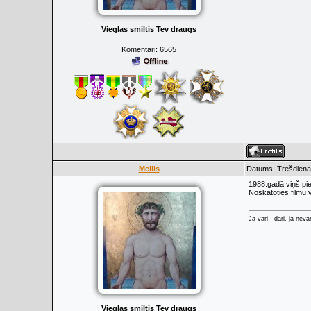
Vieglas smiltis Tev draugs
Komentāri:
6565
Meilis
Datums: Trešdiena,
1988.gadā viņš pi
Noskatoties filmu 
Ja vari - dari, ja neva
Vieglas smiltis Tev draugs