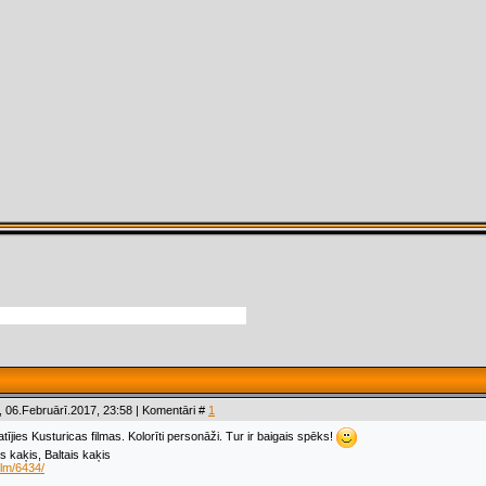
 06.Februārī.2017, 23:58 | Komentāri #
1
atījies Kusturicas filmas. Kolorīti personāži. Tur ir baigais spēks!
s kaķis, Baltais kaķis
film/6434/