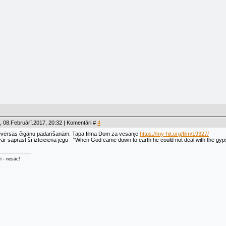
 08.Februārī.2017, 20:32 | Komentāri #
4
evērsās čigānu padarīšanām. Tapa filma Dom za vesanje
https://my-hit.org/film/19327/
var saprast šī izteiciena jēgu - "When God came down to earth he could not deal with the gypsie
ri - nesāc!