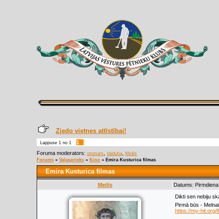
Ziedo vietnes attīstībai!
1
Lappuse
1
no
1
Foruma moderators:
,
,
otomars
Valduha
Meilis
Forums
»
Vaļasprieks
»
Kino
»
Emira Kusturica filmas
Emira Kusturica filmas
Meilis
Datums: Pirmdiena,
Dikti sen nebiju sk
Pirmā būs - Melnai
https://my-hit.org/