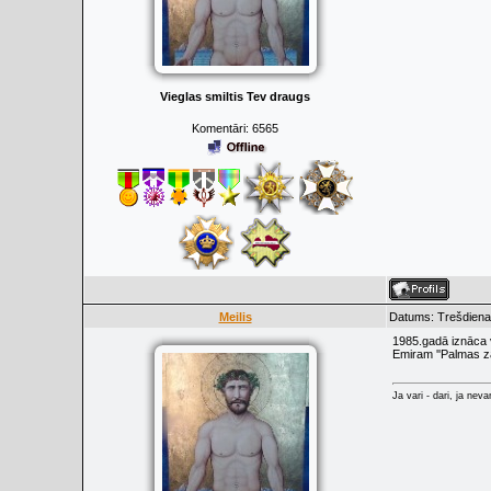
Vieglas smiltis Tev draugs
Komentāri:
6565
Meilis
Datums: Trešdiena,
1985.gadā iznāca 
Emiram ''Palmas za
Ja vari - dari, ja neva