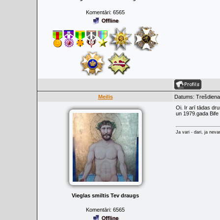
Komentāri:
6565
Meilis
Datums: Trešdiena,
Oi. Ir arī tādas d
un 1979.gada Bife 
Ja vari - dari, ja neva
Vieglas smiltis Tev draugs
Komentāri:
6565