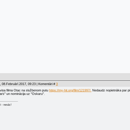
 08.Februārī.2017, 09:23 | Komentāri #
3
viņa filma Otac na službenom putu
https://my-hit.org/film/121997/.
Nedaudz nopietnāka par pir
rs'' un nominācija uz ''Oskaru''.
ri - nesāc!