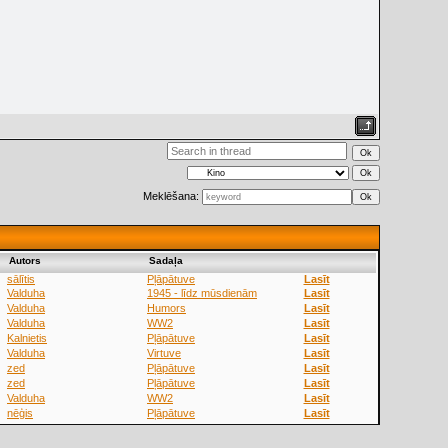
Meklēšana:
Аutors
Sadaļa
sālītis
Pļāpātuve
Lasīt
Valduha
1945 - līdz mūsdienām
Lasīt
Valduha
Humors
Lasīt
Valduha
WW2
Lasīt
Kalnietis
Pļāpātuve
Lasīt
Valduha
Virtuve
Lasīt
zed
Pļāpātuve
Lasīt
zed
Pļāpātuve
Lasīt
Valduha
WW2
Lasīt
nēģis
Pļāpātuve
Lasīt