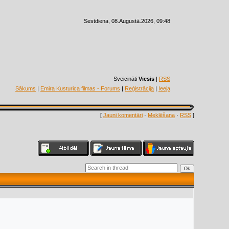
Sestdiena, 08.Augustā.2026, 09:48
Sveicināti
Viesis
|
RSS
Sākums
|
Emira Kusturica filmas - Forums
|
Reģistrācija
|
Ieeja
[
Jauni komentāri
·
Meklēšana
·
RSS
]