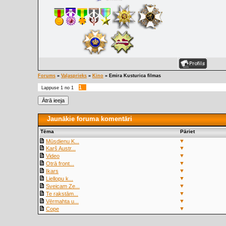
Forums
»
Vaļasprieks
»
Kino
»
Emira Kusturica filmas
1
Lappuse
1
no
1
Jaunākie foruma komentāri
Tēma
Pāriet
▼
Mūsdienu K...
▼
Karš Austr...
▼
Video
▼
Otrā front...
▼
Ikars
▼
Liellopu k...
▼
Sveicam Ze...
▼
Te rakstām...
▼
Vērmahta u...
▼
Cope