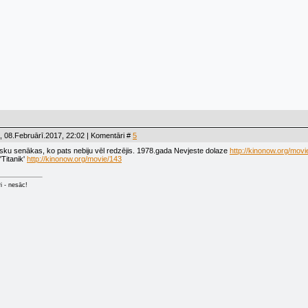
 08.Februārī.2017, 22:02 | Komentāri #
5
rusku senākas, ko pats nebiju vēl redzējis. 1978.gada Nevjeste dolaze
http://kinonow.org/movi
'Titanik'
http://kinonow.org/movie/143
ri - nesāc!