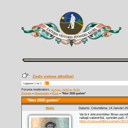
Ziedo vietnes attīstībai!
1
Lappuse
1
no
1
Foruma moderators:
,
,
otomars
Valduha
Meilis
Forums
»
Vaļasprieks
»
Kino
»
''Nāvi 2020.gadam''
''Nāvi 2020.gadam''
Meilis
Datums: Ceturtdiena, 14.Janvārī.20
Vai tā ir dokumentālas filmas paro
raibajā sabiedrībā, spriediet paši. Fi
https://rezka.ag/films/comedy/367