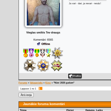
Ja vari - dari, ja nevari - nesāc!
Vieglas smiltis Tev draugs
Komentāri:
6565
Forums
»
Vaļasprieks
»
Kino
»
''Nāvi 2020.gadam''
1
Lappuse
1
no
1
Jaunākie foruma komentāri
Tēma
Pāriet
Datums, Laiks