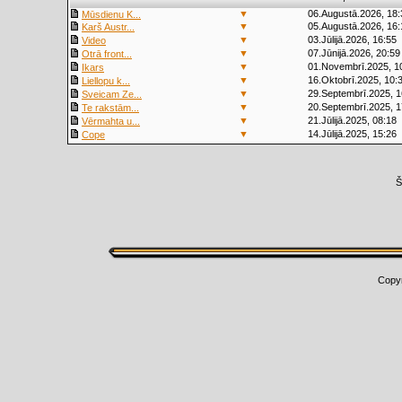
▼
06.Augustā.2026, 18:
Mūsdienu K...
▼
05.Augustā.2026, 16:
Karš Austr...
▼
03.Jūlijā.2026, 16:55
Video
▼
07.Jūnijā.2026, 20:59
Otrā front...
▼
01.Novembrī.2025, 1
Ikars
▼
16.Oktobrī.2025, 10:
Liellopu k...
▼
29.Septembrī.2025, 1
Sveicam Ze...
▼
20.Septembrī.2025, 1
Te rakstām...
▼
21.Jūlijā.2025, 08:18
Vērmahta u...
▼
14.Jūlijā.2025, 15:26
Cope
Š
Copy