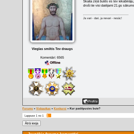
Skaita ziņā butēs es tev iekabināju
droši tie visi datējami 21.gs sākums
Ja vari - dari, ja nevari - nesāc!
Vieglas smiltis Tev draugs
Komentāri:
6565
Forums
»
Viskautkas
»
Konkursi
»
Kur paslēpusies bute?
1
Lappuse
1
no
1