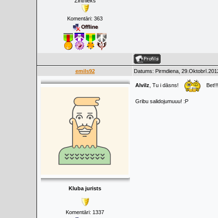
Zintnieks
Komentāri:
363
emils92
Datums: Pirmdiena, 29.Oktobrī.201
Alvilz
, Tu i dāsns!
Bet!!
Gribu salidojumuuu! :P
Kluba jurists
Komentāri:
1337