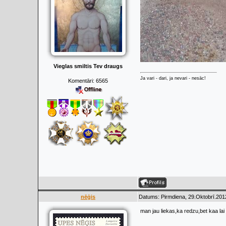
Vieglas smiltis Tev draugs
Ja vari - dari, ja nevari - nesāc!
Komentāri:
6565
nēģis
Datums: Pirmdiena, 29.Oktobrī.201
man jau liekas,ka redzu,bet kaa la