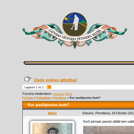
Ziedo vietnes attīstībai!
1
Lappuse
1
no
1
Foruma moderators:
,
otomars
Meilis
Forums
»
Viskautkas
»
Konkursi
»
Kur paslēpusies bute?
Kur paslēpusies bute?
Meilis
Datums: Pirmdiena, 29.Oktobrī.201
Kurš pirmais pareizi atbild tam sali