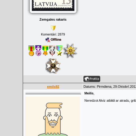
Zemgales rakaris
Komentāri:
2879
emils92
Datums: Pirmdiena, 29.Oktobrī.201
Meilis
,
Neredzot Alviz atbildi ar atradu, grib