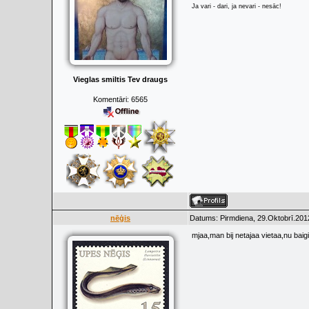
Ja vari - dari, ja nevari - nesāc!
Vieglas smiltis Tev draugs
Komentāri:
6565
nēģis
Datums: Pirmdiena, 29.Oktobrī.201
mjaa,man bij netajaa vietaa,nu bai