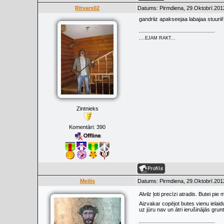
Ritvars02
Datums: Pirmdiena, 29.Oktobrī.201
gandriiz apakseejaa labajaa stuurii!
....EJAM RAKT...
Zintnieks
Komentāri:
390
Meilis
Datums: Pirmdiena, 29.Oktobrī.201
Alvilz ļoti precīzi atradis. Butei pi
Aizvakar copējot butes vienu ielaid
uz jūru nav un ātri ierušinājās gr