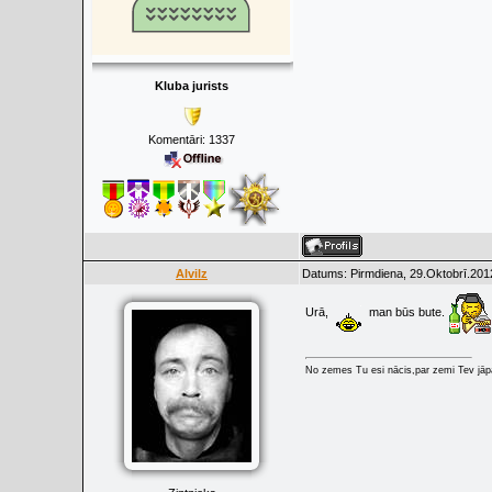
Kluba jurists
Komentāri:
1337
Alvilz
Datums: Pirmdiena, 29.Oktobrī.201
Urā,
man būs bute.
No zemes Tu esi nācis,par zemi Tev jāpa