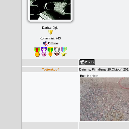
Darba rūķis
Komentāri:
743
Tottenkopf
Datums: Pirmdiena, 29.Oktobrī.201
Bute ir shiten