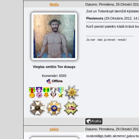
Meilis
Datums: Pirmdiena, 29.Oktobrī.201
Zed un Tottenkopf diemžēl kļūdaties
Pievienots
(29.Oktobris.2012, 14:
------------------------------------------
Kurš pareizi pateiks kādā krāsā but
Ja vari - dari, ja nevari - nesāc!
Vieglas smiltis Tev draugs
Komentāri:
6565
nēģis
Datums: Pirmdiena, 29.Oktobrī.201
ovalveidiigs,balts akmens!,galva bu