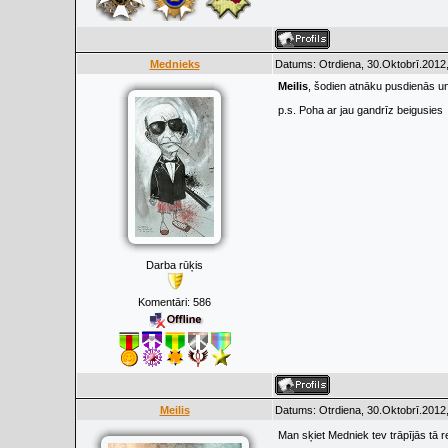
Mednieks
Datums: Otrdiena, 30.Oktobrī.2012,
Meilis
, šodien atnāku pusdienās un 
p.s. Poha ar jau gandrīz beigusies
Darba rūķis
Komentāri:
586
Meilis
Datums: Otrdiena, 30.Oktobrī.2012,
Man sķiet Medniek tev trāpījās tā 