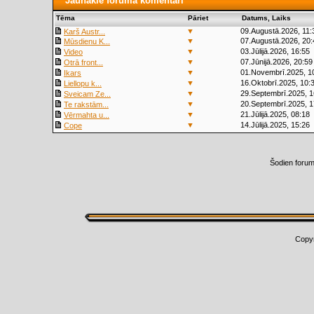
Jaunākie foruma komentāri
Tēma
Pāriet
Datums, Laiks
▼
09.Augustā.2026, 11:
Karš Austr...
▼
07.Augustā.2026, 20:
Mūsdienu K...
▼
03.Jūlijā.2026, 16:55
Video
▼
07.Jūnijā.2026, 20:59
Otrā front...
▼
01.Novembrī.2025, 1
Ikars
▼
16.Oktobrī.2025, 10:
Liellopu k...
▼
29.Septembrī.2025, 1
Sveicam Ze...
▼
20.Septembrī.2025, 1
Te rakstām...
▼
21.Jūlijā.2025, 08:18
Vērmahta u...
▼
14.Jūlijā.2025, 15:26
Cope
Šodien foru
Copy