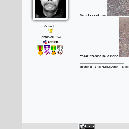
Varbūt ka šeit viņa
Zintnieks
Komentāri:
363
Vairāk dzeltens nekā melns.
No zemes Tu esi nācis,par zemi Tev jāpa