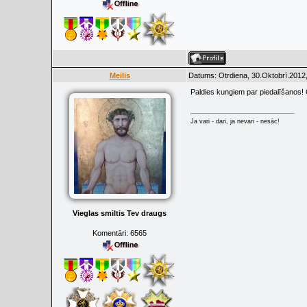
Meilis
Datums: Otrdiena, 30.Oktobrī.2012,
Paldies kungiem par piedalīšanos! 
Ja vari - dari, ja nevari - nesāc!
Vieglas smiltis Tev draugs
Komentāri:
6565