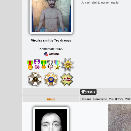
Ja vari - dari, ja nevari - nesāc!
Vieglas smiltis Tev draugs
Komentāri:
6565
Alvilz
Datums: Pirmdiena, 29.Oktobrī.201