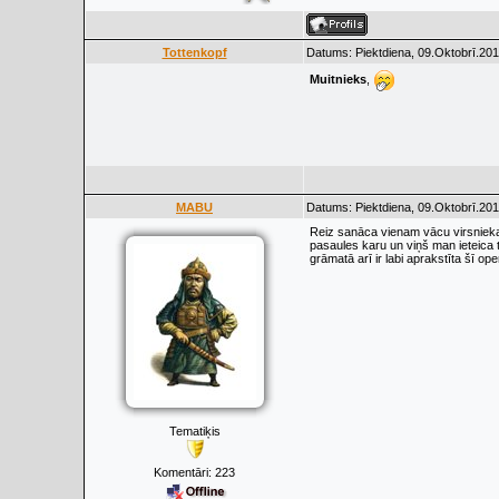
Tottenkopf
Datums: Piektdiena, 09.Oktobrī.201
Muitnieks
,
MABU
Datums: Piektdiena, 09.Oktobrī.201
Reiz sanāca vienam vācu virsniekam
pasaules karu un viņš man ieteica 
grāmatā arī ir labi aprakstīta šī ope
Tematiķis
Komentāri:
223