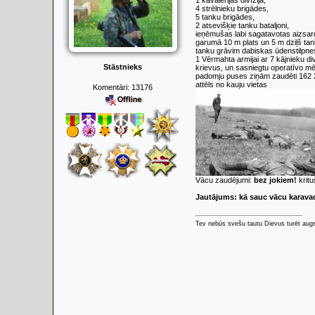
1 kavalērijas divīzija,
4 strēlnieku brigādes,
5 tanku brigādes,
2 atsevišķie tanku bataljoni,
ieņēmušas labi sagatavotas aizsard
garumā 10 m plats un 5 m dziļš tank
tanku grāvim dabiskas ūdenstilpnes,
1 Vērmahta armijai ar 7 kājnieku div
Stāstnieks
krievus, un sasniegtu operatīvo mēr
padomju puses ziņām zaudēti 162 282
attēls no kauju vietas
Komentāri:
13176
Vācu zaudējumi:
bez jokiem!
krituš
Jautājums: kā sauc vācu karava
Tev nebūs svešu tautu Dievus turēt augs