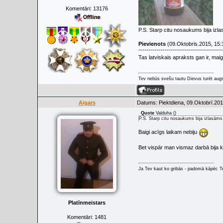
Komentāri:
13176
P.S. Starp citu nosaukums bija izla
Pievienots
(09.Oktobris.2015, 15:
------------------------------------------
Tas latviskais apraksts gan ir, maig
Tev nebūs svešu tautu Dievus turēt augs
Aigars
Datums: Piektdiena, 09.Oktobrī.201
Quote
Valduha
(
)
P.S. Starp citu nosaukums bija izlasāms 
Baigi acīgs laikam nebiju
Bet vispār man vismaz darbā bija k
Ja Tev kaut ko gribās - padomā kāpēc Tev
Platīnmeistars
Komentāri:
1481