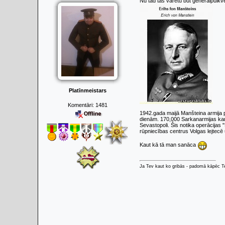
Nu tad tas varētu būt ģenerālpulkv
Platīnmeistars
Komentāri:
1481
1942.gada maijā Manšteina armija 
dienām. 170,000 Sarkanarmijas karav
Sevastopoli. Šis notika operācijas "
rūpniecības centrus Volgas lejtecē
Kaut kā tā man sanāca
Ja Tev kaut ko gribās - padomā kāpēc Tev