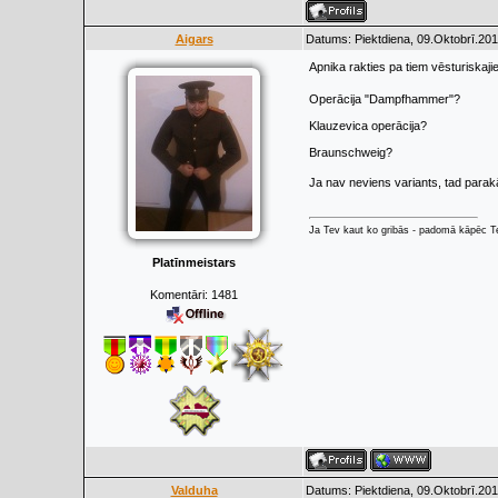
Aigars
Datums: Piektdiena, 09.Oktobrī.201
Apnika rakties pa tiem vēsturiskaj
Operācija "Dampfhammer"?
Klauzevica operācija?
Braunschweig?
Ja nav neviens variants, tad parakā
Ja Tev kaut ko gribās - padomā kāpēc Tev
Platīnmeistars
Komentāri:
1481
Valduha
Datums: Piektdiena, 09.Oktobrī.201