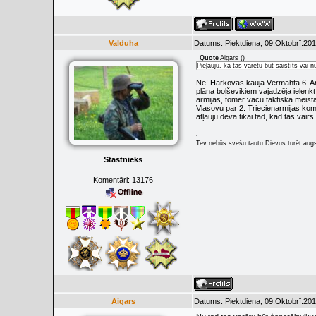
Valduha
Datums: Piektdiena, 09.Oktobrī.201
Quote
Aigars
(
)
Pieļauju, ka tas varētu būt saistīts vai
Nē! Harkovas kaujā Vērmahta 6. Armi
plāna boļševikiem vajadzēja ielenkt
armijas, tomēr vācu taktiskā meist
Vlasovu par 2. Triecienarmijas koma
atļauju deva tikai tad, kad tas vair
Tev nebūs svešu tautu Dievus turēt augs
Stāstnieks
Komentāri:
13176
Aigars
Datums: Piektdiena, 09.Oktobrī.201