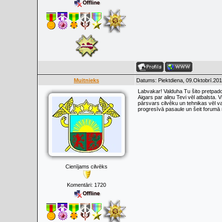
Muitnieks
Datums: Piektdiena, 09.Oktobrī.201
Labvakar! Valduha Tu šito pretpado
Aigars par aliņu Tevi vēl atbalsta. 
pārsvars cilvēku un tehnikas vēl va
progresīvā pasaule un šeit forumā n
Cienījams cilvēks
Komentāri:
1720