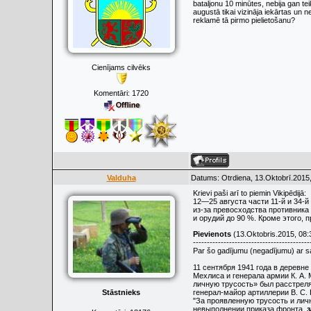
bataljonu 10 minūtes, nebija gan tei
augustā tikai vizināja iekārtas un 
reklamē tā pirmo pielietošanu?
Cienījams cilvēks
Komentāri:
1720
Valduha
Datums: Otrdiena, 13.Oktobrī.2015,
Krievi paši arī to piemin Vikipēdijā:
12—25 августа части 11-й и 34-
из-за превосходства противника 
и орудий до 90 %. Кроме этого,
Pievienots
(13.Oktobris.2015, 08:
------------------------------------------
Par šo gadījumu (negadījumu) ar s
11 сентября 1941 года в деревн
Мехлиса и генерала армии К. А.
личную трусость» был расстреля
генерал-майор артиллерии В. С.
Stāstnieks
"За проявленную трусость и лич
невыполнении приказа фронта,