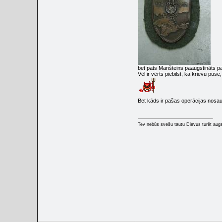
bet pats Manšteins paaugstināts pa
Vēl ir vērts piebilst, ka krievu puse
Bet kāds ir pašas operācijas no
Tev nebūs svešu tautu Dievus turēt augs