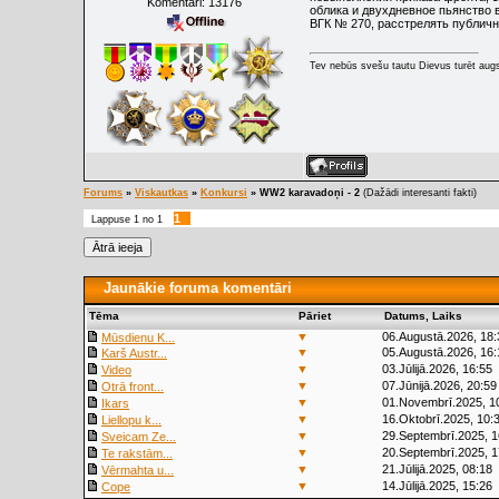
Komentāri:
13176
облика и двухдневное пьянство 
ВГК № 270, расстрелять публичн
Tev nebūs svešu tautu Dievus turēt augs
Forums
»
Viskautkas
»
Konkursi
»
WW2 karavadoņi - 2
(Dažādi interesanti fakti)
1
Lappuse
1
no
1
Jaunākie foruma komentāri
Tēma
Pāriet
Datums, Laiks
▼
06.Augustā.2026, 18:
Mūsdienu K...
▼
05.Augustā.2026, 16:
Karš Austr...
▼
03.Jūlijā.2026, 16:55
Video
▼
07.Jūnijā.2026, 20:59
Otrā front...
▼
01.Novembrī.2025, 1
Ikars
▼
16.Oktobrī.2025, 10:
Liellopu k...
▼
29.Septembrī.2025, 1
Sveicam Ze...
▼
20.Septembrī.2025, 1
Te rakstām...
▼
21.Jūlijā.2025, 08:18
Vērmahta u...
▼
14.Jūlijā.2025, 15:26
Cope