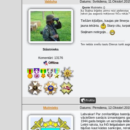
Valduha
Datums: Svētdiena, 11.Oktobrī.2015
Quote
Muitnieks
(
)
ka Staļina ērģeles pirmo reizi pielietota
raksti jau augustā nokļuvusi friču rokās
Tiešām kļūdījos, kaujas pie Ilmeņa e
jauna iekārta.
Starp citu, turpa
Staļinam notirgojis...
Tev nebūs svešu tautu Dievus turēt augs
Stāstnieks
Komentāri:
13176
Muitnieks
Datums: Pirmdiena, 12.Oktobrī.201
Labvakar! Par zenītartilējas bateriju
vāciešiem sanācis izmantojams gan g
1944.gada beigās un aizsūtija liel
Letiņi raksta, ka friči lielgabalam
bijušas kaut kādas sankcijas, nerak