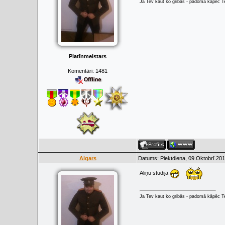
Ja Tev kaut ko gribās - padomā kāpēc Tev
Platīnmeistars
Komentāri:
1481
Aigars
Datums: Piektdiena, 09.Oktobrī.201
Aliņu studijā
Ja Tev kaut ko gribās - padomā kāpēc Tev