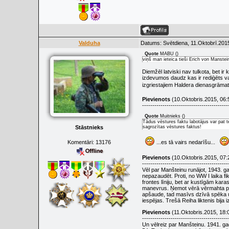
Valduha
Datums: Svētdiena, 11.Oktobrī.2015
Quote
MABU
(
)
viņš man ieteica tieši Erich von Manstei
Diemžēl latviski nav tulkota, bet i
izdevumos daudz kas ir rediģēts vai 
izgriestajiem Haldera dienasgrāmat
Pievienots
(10.Oktobris.2015, 06:
------------------------------------------
Quote
Muitnieks
(
)
Tādus vēstures faktu labotājus var pat t
Stāstnieks
sagrozītas vēstures faktus!
...es tā vairs nedarīšu...
Komentāri:
13176
Pievienots
(10.Oktobris.2015, 07:
------------------------------------------
Vēl par Manšteinu runājot, 1943. ga
nepazaudēt. Proti, no WW I laika f
frontes līniju, bet ar kustīgām ka
manevrus. Ņemot vērā vērmahta pārā
apšaude, tad masīvs dzīvā spēka u
iespējas. Trešā Reiha liktenis bija i
Pievienots
(11.Oktobris.2015, 18:
------------------------------------------
Un vēlreiz par Manšteinu. 1941. ga