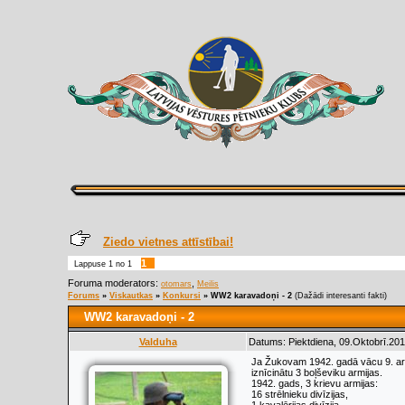
Ziedo vietnes attīstībai!
1
Lappuse
1
no
1
Foruma moderators:
,
otomars
Meilis
Forums
»
Viskautkas
»
Konkursi
»
WW2 karavadoņi - 2
(Dažādi interesanti fakti)
WW2 karavadoņi - 2
Valduha
Datums: Piektdiena, 09.Oktobrī.201
Ja Žukovam 1942. gadā vācu 9. armi
iznīcinātu 3 boļševiku armijas.
1942. gads, 3 krievu armijas:
16 strēlnieku divīzijas,