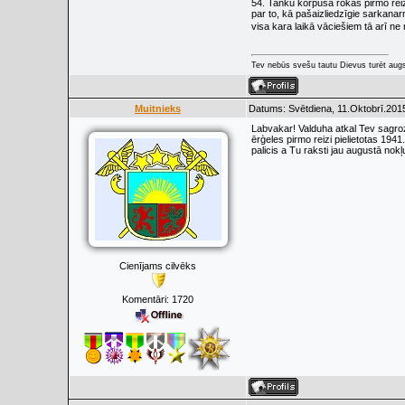
54. Tanku korpusa rokās pirmo reizi
par to, kā pašaizliedzīgie sarkanar
visa kara laikā vāciešiem tā arī ne 
Tev nebūs svešu tautu Dievus turēt augs
Muitnieks
Datums: Svētdiena, 11.Oktobrī.2015
Labvakar! Valduha atkal Tev sagrozīt
ērģeles pirmo reizi pielietotas 194
palicis a Tu raksti jau augustā nok
Cienījams cilvēks
Komentāri:
1720