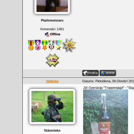
Platīnmeistars
Komentāri:
1481
Valduha
Datums: Piektdiena, 09.Oktobrī.201
Jā! Operācija "Trappenjagd" - "Sī
Stāstnieks