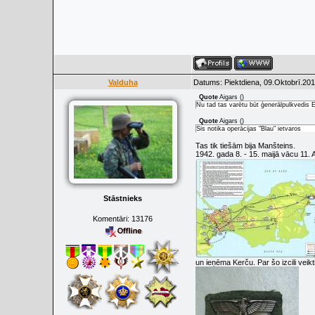
Valduha
Datums: Piektdiena, 09.Oktobrī.201
Quote
Aigars
(
)
Nu tad tas varētu būt ģenerālpulkvedis 
Quote
Aigars
(
)
Šis notika operācijas "Blau" ietvaros
Tas tik tiešām bija Manšteins.
1942. gada 8. - 15. maijā vācu 11.
Stāstnieks
Komentāri:
13176
un ieņēma Kerču. Par šo izcili veikt