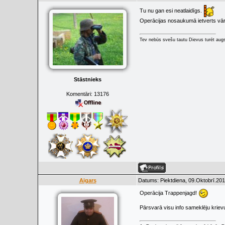
Tu nu gan esi neatlaidīgs.
Operācijas nosaukumā ietverts vār
Tev nebūs svešu tautu Dievus turēt augs
Stāstnieks
Komentāri:
13176
Aigars
Datums: Piektdiena, 09.Oktobrī.201
Operācija Trappenjagd!
Pārsvarā visu info sameklēju krievu