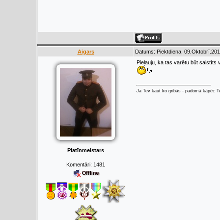
Aigars
Datums: Piektdiena, 09.Oktobrī.201
Pieļauju, ka tas varētu būt saistīt
Ja Tev kaut ko gribās - padomā kāpēc Tev
Platīnmeistars
Komentāri:
1481