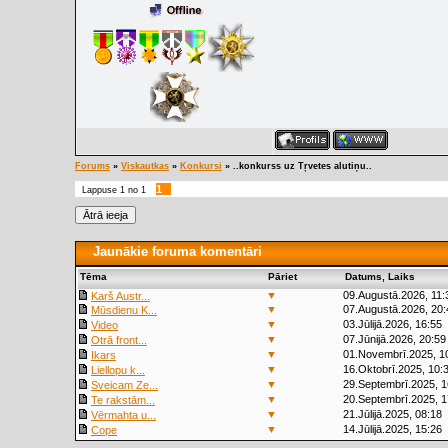
Forums
»
Viskautkas
»
Konkursi
»
..konkurss uz Tŗvetes alutiņu..
1
Lappuse
1
no
1
Jaunākie foruma komentāri
Tēma
Pāriet
Datums, Laiks
▼
09.Augustā.2026, 11:
Karš Austr...
▼
07.Augustā.2026, 20:
Mūsdienu K...
▼
03.Jūlijā.2026, 16:55
Video
▼
07.Jūnijā.2026, 20:59
Otrā front...
▼
01.Novembrī.2025, 1
Ikars
▼
16.Oktobrī.2025, 10:
Liellopu k...
▼
29.Septembrī.2025, 1
Sveicam Ze...
▼
20.Septembrī.2025, 1
Te rakstām...
▼
21.Jūlijā.2025, 08:18
Vērmahta u...
▼
14.Jūlijā.2025, 15:26
Cope