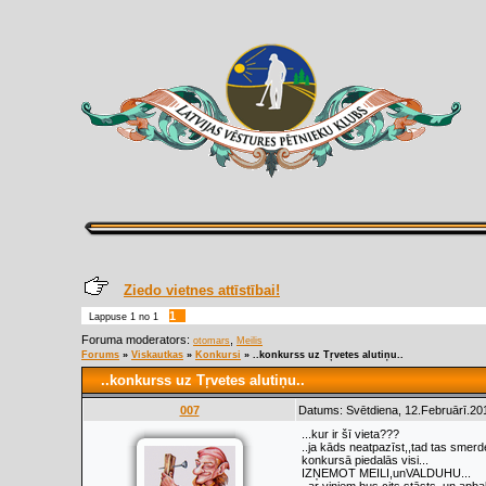
Ziedo vietnes attīstībai!
1
Lappuse
1
no
1
Foruma moderators:
,
otomars
Meilis
Forums
»
Viskautkas
»
Konkursi
»
..konkurss uz Tŗvetes alutiņu..
..konkurss uz Tŗvetes alutiņu..
007
Datums: Svētdiena, 12.Februārī.20
...kur ir šī vieta???
..ja kāds neatpazīst,,tad tas smer
konkursā piedalās visi...
IZŅEMOT MEILI,unVALDUHU...