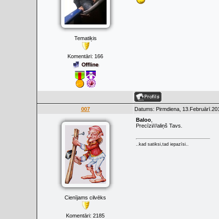
Tematiķis
Komentāri:
166
007
Datums: Pirmdiena, 13.Februārī.20
Baloo
,
Precīzi///aliņš Tavs.
..kad satiksi,tad iepazīsi..
Cienījams cilvēks
Komentāri:
2185