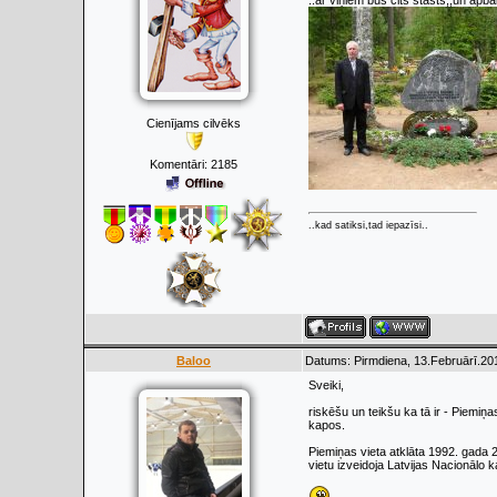
..ar viņiem bus cits stāsts,,un apba
Cienījams cilvēks
Komentāri:
2185
..kad satiksi,tad iepazīsi..
Baloo
Datums: Pirmdiena, 13.Februārī.20
Sveiki,
riskēšu un teikšu ka tā ir - Piemiņ
kapos.
Piemiņas vieta atklāta 1992. gada 25.
vietu izveidoja Latvijas Nacionālo 