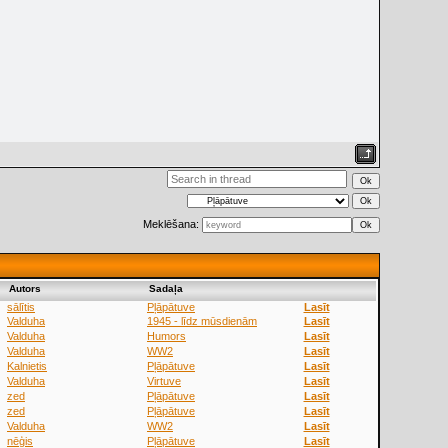
Meklēšana:
Аutors
Sadaļa
sālītis
Pļāpātuve
Lasīt
Valduha
1945 - līdz mūsdienām
Lasīt
Valduha
Humors
Lasīt
Valduha
WW2
Lasīt
Kalnietis
Pļāpātuve
Lasīt
Valduha
Virtuve
Lasīt
zed
Pļāpātuve
Lasīt
zed
Pļāpātuve
Lasīt
Valduha
WW2
Lasīt
nēģis
Pļāpātuve
Lasīt