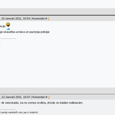
 10.Janvārī.2011, 16:54 | Komentāri #
2
kciju
ā skaudība uznāca un paziņoja policijai
.
 12.Janvārī.2011, 16:07 | Komentāri #
3
 - tik neizskatās, ka no zemes izvilkta, drīzāk no kādām noliktavām.
Latvijā vienkārši viss jau ir izdarīts!