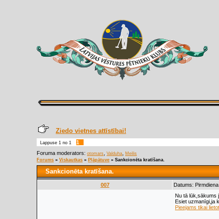
Ziedo vietnes attīstībai!
1
Lappuse
1
no
1
Foruma moderators:
,
,
otomars
Valduha
Meilis
Forums
»
Viskautkas
»
Pļāpātuve
»
Sankcionēta kratīšana.
Sankcionēta kratīšana.
007
Datums: Pirmdiena,
Nu tā lūk,sākums ja
Esiet uzmanīgi,ja 
Pieejams tikai lieto