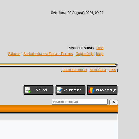
Svētdiena, 09.Augustā.2026, 09:24
Sveicināti
Viesis
|
RSS
Sākums
|
Sankcionēta kratīšana. - Forums
|
Reģistrācija
|
Ieeja
[
Jauni komentāri
·
Meklēšana
·
RSS
]