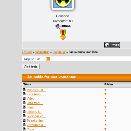
Censonis
Komentāri:
80
Forums
»
Viskautkas
»
Pļāpātuve
»
Sankcionēta kratīšana.
1
Lappuse
1
no
1
Jaunākie foruma komentāri
Tēma
Pāriet
▼
Mūsdienu K...
▼
Karš Austr...
▼
Video
▼
Otrā front...
▼
Ikars
▼
Liellopu k...
▼
Sveicam Ze...
▼
Te rakstām...
▼
Vērmahta u...
▼
Cope