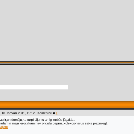
 10.Janvārī.2011, 15:12 | Komentāri #
1
u ir,un domāju,ka turpinājums ar ilgi nebūs jāgaida..
kādam ir mājā ieroči,kam nav oficiālu papīru..kolekcionārus sāks piežmiegt.
tājiem