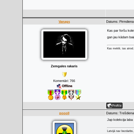
Vanags
Datums: Pirmdiena,
Kas par foršu kole
gan jau kādam baig
Kas meklē, tas atrod.
Zemgales rakaris
Komentāri:
766
poooll
Datums: Trešdiena,
Jap kolekcija laba
Latvijā nav bezdarbs, 