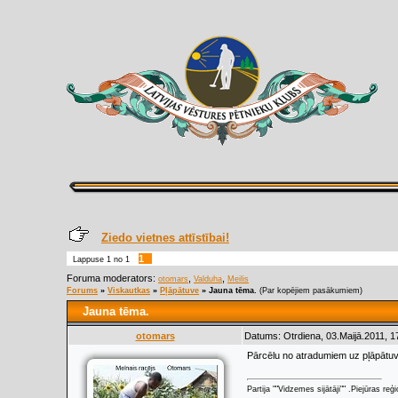
Ziedo vietnes attīstībai!
1
Lappuse
1
no
1
Foruma moderators:
,
,
otomars
Valduha
Meilis
Forums
»
Viskautkas
»
Pļāpātuve
»
Jauna tēma.
(Par kopējiem pasākumiem)
Jauna tēma.
otomars
Datums: Otrdiena, 03.Maijā.2011, 1
Pārcēlu no atradumiem uz pļāpātuvi
Partija ""Vidzemes sijātāji"" .Piejūras re