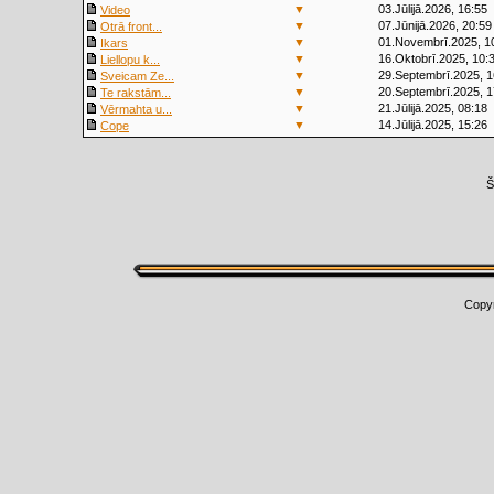
▼
03.Jūlijā.2026, 16:55
Video
▼
07.Jūnijā.2026, 20:59
Otrā front...
▼
01.Novembrī.2025, 1
Ikars
▼
16.Oktobrī.2025, 10:
Liellopu k...
▼
29.Septembrī.2025, 1
Sveicam Ze...
▼
20.Septembrī.2025, 1
Te rakstām...
▼
21.Jūlijā.2025, 08:18
Vērmahta u...
▼
14.Jūlijā.2025, 15:26
Cope
Š
Copy