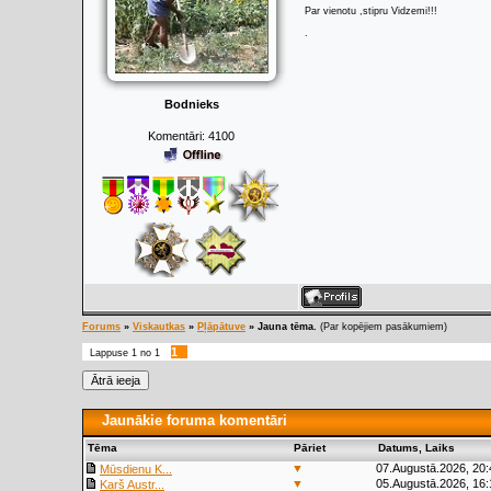
Par vienotu ,stipru Vidzemi!!!
.
Bodnieks
Komentāri:
4100
Forums
»
Viskautkas
»
Pļāpātuve
»
Jauna tēma.
(Par kopējiem pasākumiem)
1
Lappuse
1
no
1
Jaunākie foruma komentāri
Tēma
Pāriet
Datums, Laiks
▼
07.Augustā.2026, 20:
Mūsdienu K...
▼
05.Augustā.2026, 16:
Karš Austr...