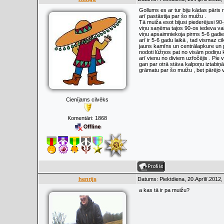
Gollums es ar tur biju kādas pāris 
arī pastāstija par šo muižu .
Tā muiža esot bijusi piederējusi 9
viņu saņēma tajos 90-os iedeva vai
viņu apsaimniekoja pirms 5-6 gadie
arī ir 5-6 gadu laikā , tad vismaz ci
jauns kamīns un centrālapkure un pa
nodoti lūžņos pat no visām podiņu kr
arī vienu no diviem uzfočējis . Pie
gan par otrā stāva kalpoņu iztabiņām
grāmatu par šo muižu , bet pārējo vi
Cienījams cilvēks
Komentāri:
1868
henrijs
Datums: Piektdiena, 20.Aprīlī.2012,
a kas tā ir pa muižu?