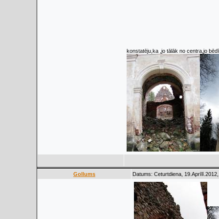
konstatēju,ka ,jo tālāk no centra,jo bēd
Gollums
Datums: Ceturtdiena, 19.Aprīlī.2012