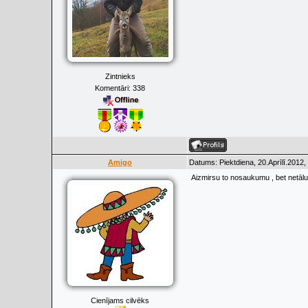
Zintnieks
Komentāri:
338
Amigo
Datums: Piektdiena, 20.Aprīlī.2012,
Aizmirsu to nosaukumu , bet netālu
Cienījams cilvēks