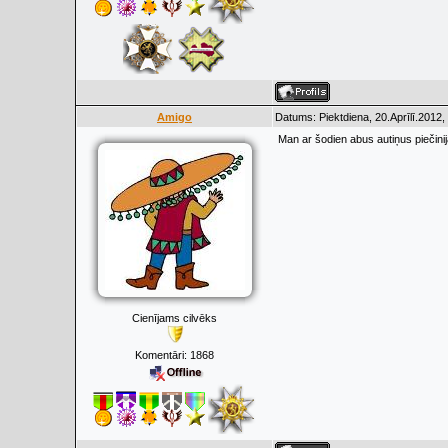
Amigo
Datums: Piektdiena, 20.Aprīlī.2012,
Man ar šodien abus autiņus piečinija
Cienījams cilvēks
Komentāri:
1868