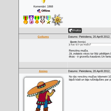
Komentāri:
1868
Gollums
Datums: Piektdiena, 20.Aprīlī.2012,
Quote
(
henrijs
)
a kas tā ir pa muižu?
Rencēnu muiža.
Jā ,nolaists visss tur līdz pēdējam.
ēkas - ir gruvešu kaudzes.Un fanta
Amigo
Datums: Piektdiena, 20.Aprīlī.2012,
No tās rencēnu muižas kilometri 10-
bijuši kādi un bija rušinājušies par