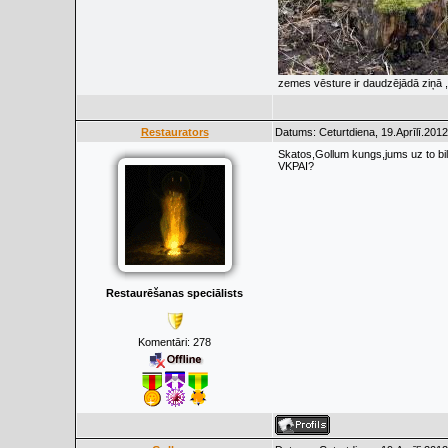
zemes vēsture ir daudzējādā ziņā ,,
Restaurators
Datums: Ceturtdiena, 19.Aprīlī.2012
Skatos,Gollum kungs,jums uz to bi
VKPAI?
Restaurēšanas speciālists
Komentāri:
278