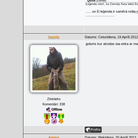
Quote
(
coffee
)
Leģenda vēstī, ka Ziemeļu Kara laikā Ērģ
...... un šī leģenda ir samērā reāl
...............................
henrijs
Datums: Ceturtdiena, 19.Aprīlī.2012
golums kur atrodas taa eeka ar m
Zintnieks
Komentāri:
338
Amigo
Datums: Piektdiena, 20.Aprīlī.2012,