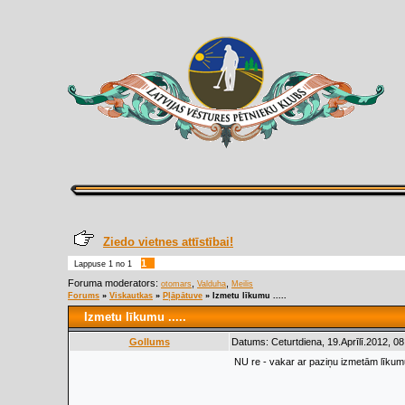
Ziedo vietnes attīstībai!
1
Lappuse
1
no
1
Foruma moderators:
,
,
otomars
Valduha
Meilis
Forums
»
Viskautkas
»
Pļāpātuve
»
Izmetu līkumu .....
Izmetu līkumu .....
Gollums
Datums: Ceturtdiena, 19.Aprīlī.2012, 0
NU re - vakar ar paziņu izmetām līkumu