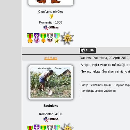
Cienījams cilvēks
Komentāri:
1868
otomars
Datums: Piektdiena, 20.Aprīlī.2012,
Amigo , viņi ir visur tie rušinātāji-
Nekas, nekas! Šovakar vai rīt no rī
Partija ""Vidzemes sijātāji"" .Piejūras re
Par vienotu ,stipru Vidzemi!!!
.
Bodnieks
Komentāri:
4100