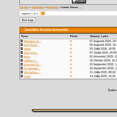
Forums
»
Viskautkas
»
Pļāpātuve
»
Izmetu līkumu .....
1
Lappuse
1
no
1
Jaunākie foruma komentāri
Tēma
Pāriet
Datums, Laiks
▼
07.Augustā.2026, 20:
Mūsdienu K...
▼
05.Augustā.2026, 16:
Karš Austr...
▼
03.Jūlijā.2026, 16:55
Video
▼
07.Jūnijā.2026, 20:59
Otrā front...
▼
01.Novembrī.2025, 1
Ikars
▼
16.Oktobrī.2025, 10:
Liellopu k...
▼
29.Septembrī.2025, 1
Sveicam Ze...
▼
20.Septembrī.2025, 1
Te rakstām...
▼
21.Jūlijā.2025, 08:18
Vērmahta u...
▼
14.Jūlijā.2025, 15:26
Cope
Šodien