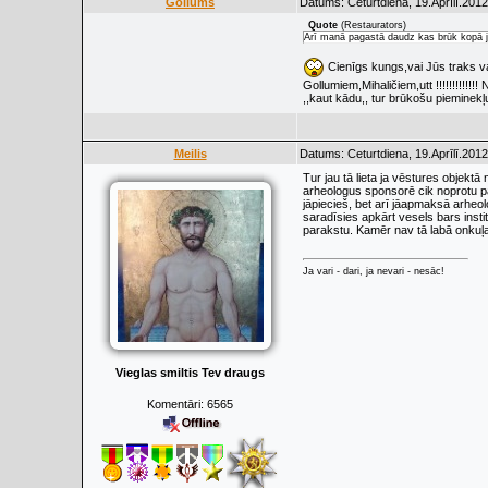
Gollums
Datums: Ceturtdiena, 19.Aprīlī.2012
Quote
(
Restaurators
)
Arī manā pagastā daudz kas brūk kopā 
Cienīgs kungs,vai Jūs traks va
Gollumiem,Mihaličiem,utt !!!!!!!!!!!!!
,,kaut kādu,, tur brūkošu piemine
Meilis
Datums: Ceturtdiena, 19.Aprīlī.2012
Tur jau tā lieta ja vēstures objekt
arheologus sponsorē cik noprotu pār
jāpiecieš, bet arī jāapmaksā arheo
saradīsies apkārt vesels bars insti
parakstu. Kamēr nav tā labā onkuļa 
Ja vari - dari, ja nevari - nesāc!
Vieglas smiltis Tev draugs
Komentāri:
6565