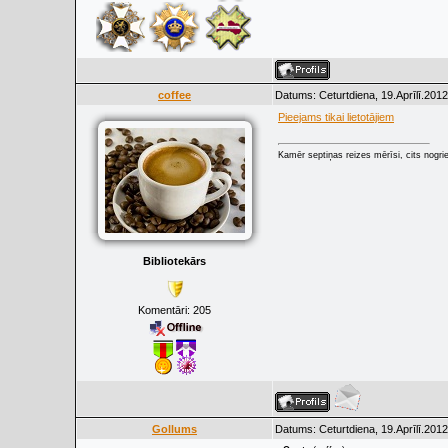
coffee
Datums: Ceturtdiena, 19.Aprīlī.2012
Pieejams tikai lietotājiem
Kamēr septiņas reizes mērīsi, cits nogrie
Bibliotekārs
Komentāri:
205
Gollums
Datums: Ceturtdiena, 19.Aprīlī.2012