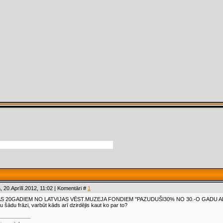
 20.Aprīlī.2012, 11:02 | Komentāri #
1
S 20GADIEM NO LATVIJAS VĒST.MUZEJA FONDIEM ''PAZUDUŠI30% NO 30.-O GADU 
 šādu frāzi, varbūt kāds arī dzirdējis kaut ko par to?