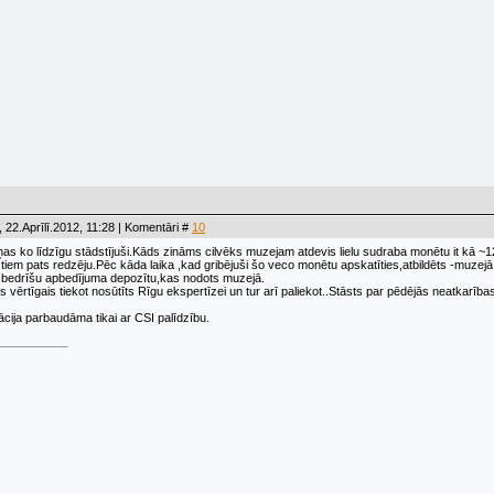
 22.Aprīlī.2012, 11:28 | Komentāri #
10
ņas ko līdzīgu stādstījuši.Kāds zināms cilvēks muzejam atdevis lielu sudraba monētu it kā ~12
iem pats redzēju.Pēc kāda laika ,kad gribējuši šo veco monētu apskatīties,atbildēts -muzejā
r bedrīšu apbedījuma depozītu,kas nodots muzejā.
 vērtīgais tiekot nosūtīts Rīgu ekspertīzei un tur arī paliekot..Stāsts par pēdējās neatkarības
cija parbaudāma tikai ar CSI palīdzību.