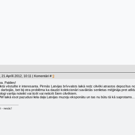
 21.Aprīlī.2012, 10:11 | Komentāri #
9
ba. Paldies!
ktā vēstulīte ir interesanta. Pirmās Latvijas brīvvalsts laikā redz cilvēki atrastos depozītus
i darbojās, bet bij otra problēma ka daudzi kolekcionāri savāktās senlietas mēģināja pret atlī
logi varēja noteikt vai ticēt vai neticēt šiem cilvēkiem.
W laikā esot pazudusi liela daļa Latvijas muzeju eksponātu un tas nu būtu tā kā saprotams... b
ri - nesāc!