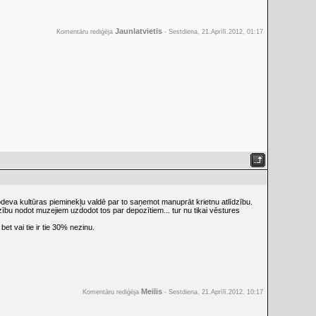
Jaunlatvietis
Komentāru rediģēja
-
Sestdiena, 21.Aprīlī.2012, 01:17
 nodeva kultūras pieminekļu valdē par to saņemot manuprāt krietnu atlīdzību.
dzību nodot muzejiem uzdodot tos par depozītiem... tur nu tikai vēstures
et vai tie ir tie 30% nezinu.
Meilis
Komentāru rediģēja
-
Sestdiena, 21.Aprīlī.2012, 10:17