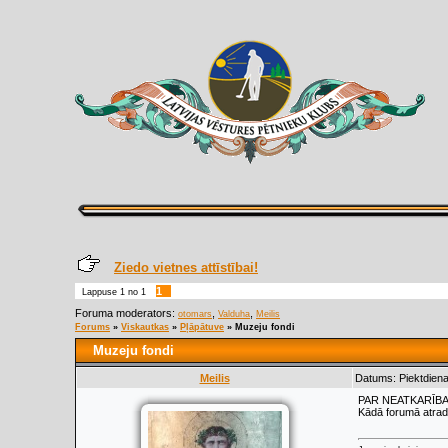
Ziedo vietnes attīstībai!
1
Lappuse
1
no
1
Foruma moderators:
,
,
otomars
Valduha
Meilis
Forums
»
Viskautkas
»
Pļāpātuve
»
Muzeju fondi
Muzeju fondi
Meilis
Datums: Piektdiena,
PAR NEATKARĪBA
Kādā forumā atradu