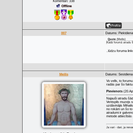
Komentāri:
338
007
Datums: Piektdiena
Quote
(
Meilis
)
Kādā forumā atradu š
..lūdzu foruma link
Meilis
Datums: Sestdiena,
Vo vells, to forumu
radās par šo faktu
Pievienots
(20.Apr
----------------------
Najauši atradu šād
Ventspils muzejs s
uzdāvinājis Mihail
no rokām un šo to 
atradumi ir galven
metode attiecībās 
Ja vari - dari, ja neva