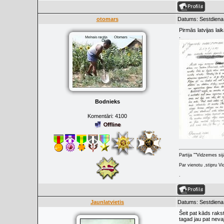
otomars
Datums: Sestdiena,
Pirmās latvijas la
.
Bodnieks
Komentāri:
4100
Partija ""Vidzemes sij
Par vienotu ,stipru Vi
.
Jaunlatvietis
Datums: Sestdiena,
Šeit pat kāds rakst
tagad jau pat nevaj