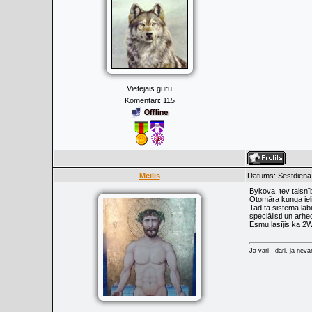
Vietējais guru
Komentāri:
115
Meilis
Datums: Sestdiena,
Bykova, tev taisnī
Otomāra kunga ieli
Tad tā sistēma lab
speciālisti un arheo
Esmu lasījis ka 2W
Ja vari - dari, ja neva