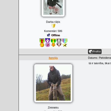
Darba rūķis
Komentāri:
586
henrijs
Datums: Piektdiena
tā ir taisnība, tika
Zintnieks