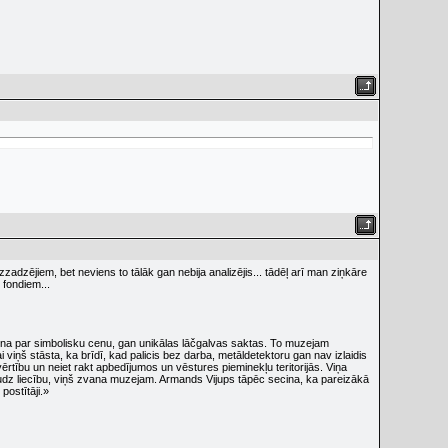
zzadzējiem, bet neviens to tālāk gan nebija analizējis... tādēļ arī man ziņkāre
 fondiem...
zena par simbolisku cenu, gan unikālas lāčgalvas saktas. To muzejam
viņš stāsta, ka brīdī, kad palicis bez darba, metāldetektoru gan nav izlaidis
ērtību un neiet rakt apbedījumos un vēstures pieminekļu teritorijās. Viņa
audz liecību, viņš zvana muzejam. Armands Vijups tāpēc secina, ka pareizākā
postītāji.»