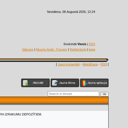
Sestdiena, 08.Augustā.2026, 12:24
Sveicināti
Viesis
|
RSS
Sākums
|
Muzeju fondi - Forums
|
Reģistrācija
|
Ieeja
[
Jauni komentāri
·
Meklēšana
·
RSS
]
ARH.IZRAKUMU DEPOZĪTIEM.