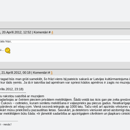
, 20.Aprīlī.2012, 12:52 | Komentāri #
4
ādu frāzi,
u...
 21.Aprīlī.2012, 00:18 | Komentāri #
5
 tagad būs man grūti sameklēt, šo frāzi viens bij pateicis sakarā ar Latvijas kultūrmantojuma i
 kur tāds ņemts. Ja tā ir taisnība tad apmēram var spriest kādos apmēros ir zagts no muzeju
īlis.2012, 23:18)
-----------------------
u rakstiņu saistībā ar muzejiem
adarbojas ar četriem pieciem privātiem meklētājiem. Šādā veidā tas ticis gan pie zelta gred
s Čukovs – celtnieks, kuram senlietu meklēšana ir vaļasprieks jau piecus gadus. Neatkarīgajai 
pārdevis arī ebay.com. Vienā sezonā ietirgojis ap 1000 latu. Taču viņš arī apzinās vēstures v
okārt mūsu priekšteču pazaudētas lietas. Savukārt, ja detektors vienuviet atrod aizdomīgi d
ar meklētājiem būtu šāda: «Ir jāmeklē sadarbība ar apzinīgajiem cilvēkiem un jāapkaro ciniski 
ri - nesāc!