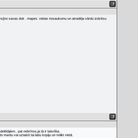
 skenu]no savas dok . mapes. vietas nosaukumu un atradēja vārdu izdzēsu.
lētājiem.. pat nebrīnos,ja tā ir taisnība.
 mantu vai uztaisīt tai labu kopiju un nolikt vietā.