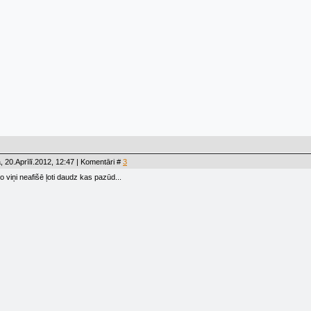
, 20.Aprīlī.2012, 12:47 | Komentāri #
3
i to viņi neafišē ļoti daudz kas pazūd...