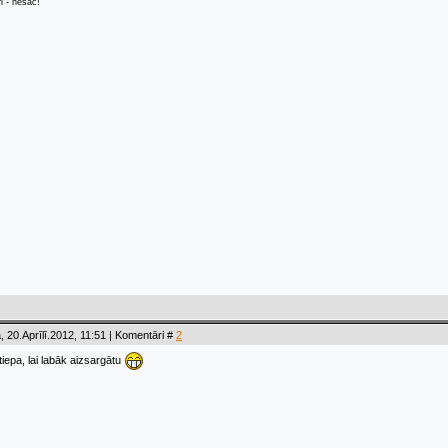
ri - nesāc!
 20.Aprīlī.2012, 11:51 | Komentāri #
2
tiepa, lai labāk aizsargātu