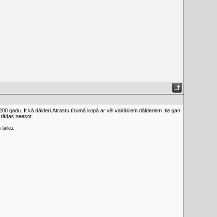
00 gadu..It kā dālderi.Atrastu tīrumā kopā ar vēl vairākiem dālderiem ,tie gan
 tādas neesot.
 laiku.