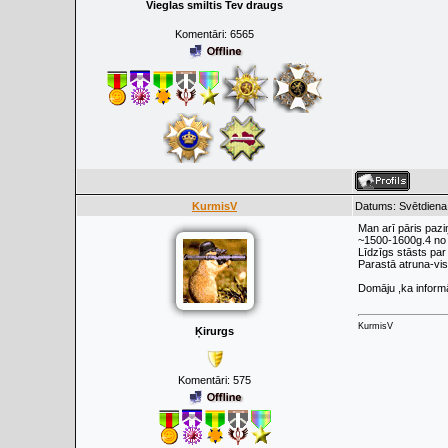
Vieglas smiltis Tev draugs
Komentāri:
6565
KurmisV
Datums: Svētdiena,
Man arī pāris pazi
~1500-1600g.4 no t
Līdzīgs stāsts pa
Parastā atruna-viss
Domāju ,ka informā
KurmisV
Ķirurgs
Komentāri:
575