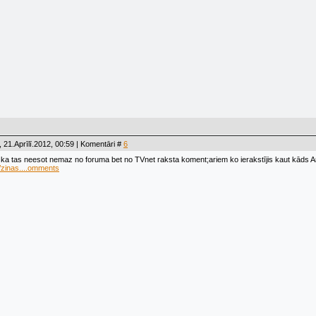
 21.Aprīlī.2012, 00:59 | Komentāri #
6
 ka tas neesot nemaz no foruma bet no TVnet raksta koment;ariem ko ierakstījis kaut kāds 
v/zinas....omments