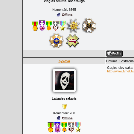
Vieglas smiltis Tev draugs
Komentāri:
6565
bykova
Datums: Sestdiena,
Gugles diev saka,
http://www.tvnet.l
Latgales rakaris
Komentāri:
700