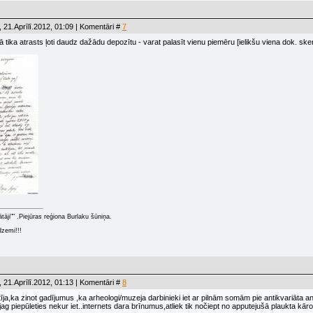
 21.Aprīlī.2012, 01:09 | Komentāri #
7
ikā tika atrasts ļoti daudz dažādu depozītu - varat palasīt vienu piemēru [ielikšu viena dok.
ātāji"" .Piejūras reģiona Burlaku šūniņa.
dzemi!!!
 21.Aprīlī.2012, 01:13 | Komentāri #
8
īja,ka zinot gadījumus ,ka arheologi/muzeja darbinieki iet ar pilnām somām pie antikvariāta ande
ag piepūleties nekur iet..internets dara brīnumus,atliek tik nočiept no apputejušā plaukta kāroto