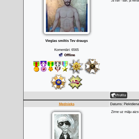
Ja vari - dari, ja neva
Vieglas smiltis Tev draugs
Komentāri:
6565
Mednieks
Datums: Piektdiena,
Zirne uz māju aizs