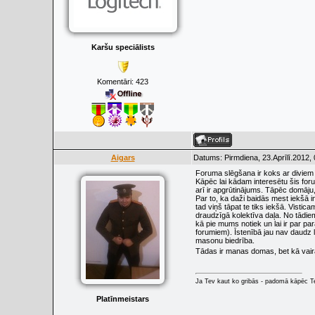
Karšu speciālists
Komentāri:
423
Aigars
Datums: Pirmdiena, 23.Aprīlī.2012,
Foruma slēgšana ir koks ar diviem 
Kāpēc lai kādam interesētu šis forum
arī ir apgrūtinājums. Tāpēc domāju,
Par to, ka daži baidās mest iekšā inf
tad viņš tāpat te tiks iekšā. Vist
draudzīgā kolektīva daļa. No tādiem
kā pie mums notiek un lai ir par par
forumiem). Īstenībā jau nav daudz
masonu biedrība.
Tādas ir manas domas, bet kā vairā
Ja Tev kaut ko gribās - padomā kāpēc Tev
Platīnmeistars