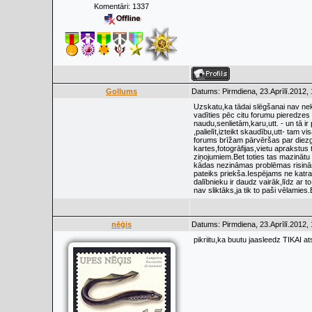
Komentāri:
1337
Gollums
Datums: Pirmdiena, 23.Aprīlī.2012,
Uzskatu,ka tādai slēgšanai nav nek
vadīties pēc citu forumu pieredzes -
naudu,senlietām,karu,utt. - un tā i
,palielīt,izteikt skaudību,utt- tam 
forums brīžam pārvēršas par diezga
kartes,fotogrāfijas,vietu aprakstus
ziņojumiem.Bet toties tas mazinātu 
kādas nezināmas problēmas risināša
pateiks priekša.Iespējams ne katra
dalībnieku ir daudz vairāk,līdz ar 
nav sliktāks,ja tik to paši vēlamies
nēģis
Datums: Pirmdiena, 23.Aprīlī.2012,
pikriitu,ka buutu jaasleedz TIKAI 