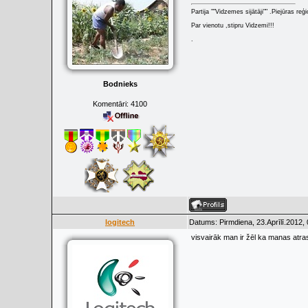
Partija ""Vidzemes sijātāji"" .Piejūras re
Par vienotu ,stipru Vidzemi!!!
.
Bodnieks
Komentāri:
4100
logitech
Datums: Pirmdiena, 23.Aprīlī.2012,
visvairāk man ir žēl ka manas atras