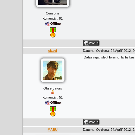
Censonis
Komentāri:
91
skard
Datums: Otrdiena, 24.Aprīlī.2012, 
Dalēji vajag slegt forumu, lai tie ka
Observators
Komentāri:
51
MABU
Datums: Otrdiena, 24.Aprīlī.2012, 