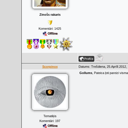
Zinošs rakaris
Komentāri:
1425
Scorpinox
Datums: Trešdiena, 25.Aprīlī.2012,
Gollums
, Pateica ļoti pareizi vism
Tematiķis
Komentāri:
197