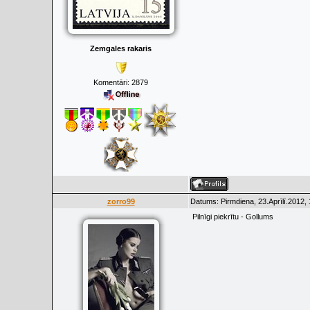
Zemgales rakaris
Komentāri:
2879
zorro99
Datums: Pirmdiena, 23.Aprīlī.2012,
Pilnīgi piekrītu - Gollums