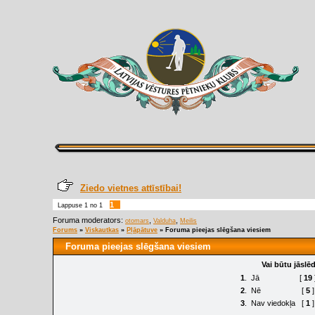
Ziedo vietnes attīstībai!
1
Lappuse
1
no
1
Foruma moderators:
,
,
otomars
Valduha
Meilis
Forums
»
Viskautkas
»
Pļāpātuve
»
Foruma pieejas slēgšana viesiem
Foruma pieejas slēgšana viesiem
Vai būtu jāslē
1
.
Jā
[
19
2
.
Nē
[
5
]
3
.
Nav viedokļa
[
1
]