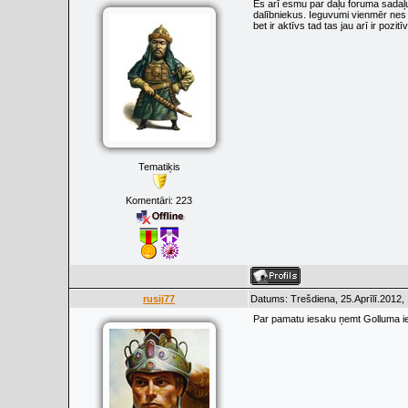
Es arī esmu par daļu foruma sadaļu s
dalībniekus. Ieguvumi vienmēr nes s
bet ir aktīvs tad tas jau arī ir po
Tematiķis
Komentāri:
223
rusij77
Datums: Trešdiena, 25.Aprīlī.2012,
Par pamatu iesaku ņemt Golluma i