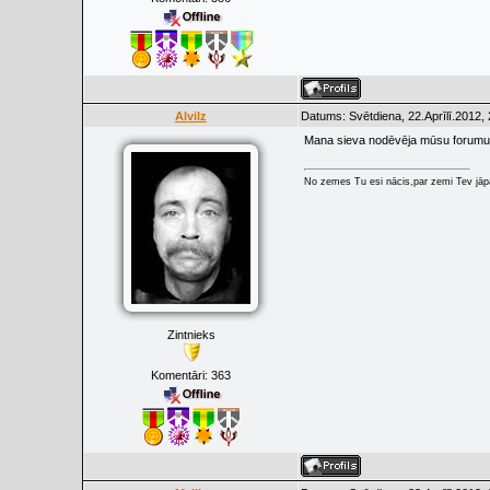
Alvilz
Datums: Svētdiena, 22.Aprīlī.2012,
Mana sieva nodēvēja mūsu forumu pa
No zemes Tu esi nācis,par zemi Tev jāpa
Zintnieks
Komentāri:
363