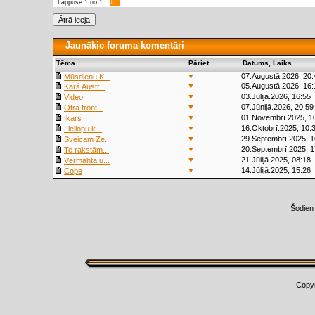
1
Lappuse
1
no
1
Jaunākie foruma komentāri
Tēma
Pāriet
Datums, Laiks
▼
07.Augustā.2026, 20:
Mūsdienu K...
▼
05.Augustā.2026, 16:
Karš Austr...
▼
03.Jūlijā.2026, 16:55
Video
▼
07.Jūnijā.2026, 20:59
Otrā front...
▼
01.Novembrī.2025, 1
Ikars
▼
16.Oktobrī.2025, 10:
Liellopu k...
▼
29.Septembrī.2025, 1
Sveicam Ze...
▼
20.Septembrī.2025, 1
Te rakstām...
▼
21.Jūlijā.2025, 08:18
Vērmahta u...
▼
14.Jūlijā.2025, 15:26
Cope
Šodien
Copy