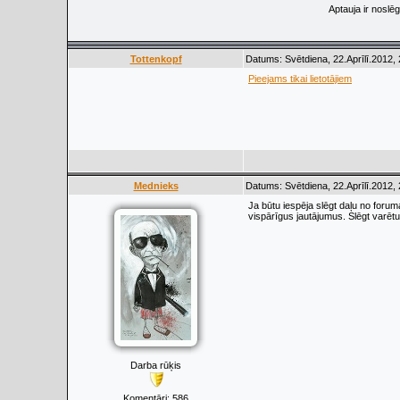
Aptauja ir noslē
Tottenkopf
Datums: Svētdiena, 22.Aprīlī.2012,
Pieejams tikai lietotājiem
Mednieks
Datums: Svētdiena, 22.Aprīlī.2012,
Ja būtu iespēja slēgt daļu no forum
vispārīgus jautājumus. Slēgt varētu 
Darba rūķis
Komentāri:
586