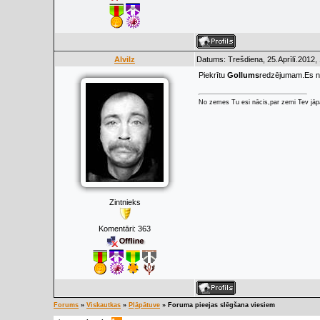
Alvilz
Datums: Trešdiena, 25.Aprīlī.2012,
Piekrītu
Gollums
redzējumam.Es ne
No zemes Tu esi nācis,par zemi Tev jāpa
Zintnieks
Komentāri:
363
Forums
»
Viskautkas
»
Pļāpātuve
»
Foruma pieejas slēgšana viesiem