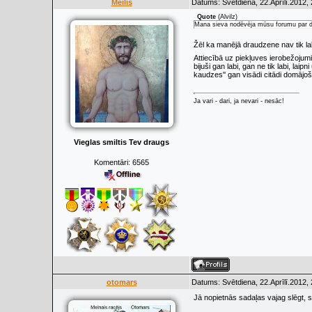
Meilis
Datums: Svētdiena, 22.Aprīlī.2012,
Quote
(
Alvilz
)
Mana sieva nodēvēja mūsu forumu par dže
Žēl ka manējā draudzene nav tik la
Attiecībā uz piekļuves ierobežojum
bijuši gan labi, gan ne tik labi, lai
kaudzes'' gan visādi citādi domājoši 
Ja vari - dari, ja nevari - nesāc!
Vieglas smiltis Tev draugs
Komentāri:
6565
otomars
Datums: Svētdiena, 22.Aprīlī.2012,
Jā nopietnās sadaļas vajag slēgt, sa