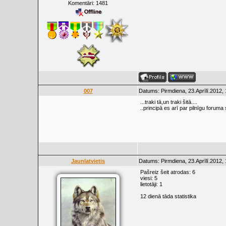
Komentāri:
1481
007
Datums: Pirmdiena, 23.Aprīlī.2012,
...traki tā,un traki šitā....
..principā es arī par pilnīgu foruma
Jaunlatvietis
Datums: Pirmdiena, 23.Aprīlī.2012,
Pašreiz šeit atrodas: 6
viesi: 5
lietotāji: 1
12 dienā tāda statistika