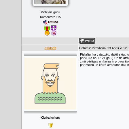
Vietējais guru
Komentāri:
115
emils92
Datums: Pirmdiena, 23.Aprīlī.2012,
Piekrītu, ka vajadzētu daļēji slēgt 
parki u.c no 17-21 gs 2) Un tie atr
ziņā vērtīgas un kuras ir provocējo
par melnu un katrs atradums nāk 
Kluba jurists