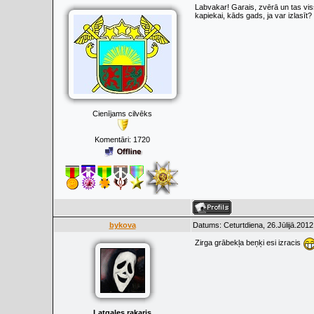
Labvakar! Garais, zvērā un tas vis
kapiekai, kāds gads, ja var izlasīt?
Cienījams cilvēks
Komentāri:
1720
bykova
Datums: Ceturtdiena, 26.Jūlijā.2012
Zirga grābekļa beņķi esi izracis
Latgales rakaris