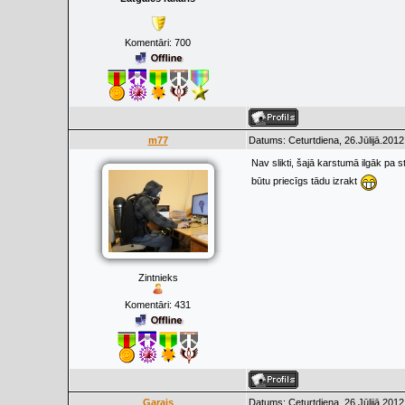
Komentāri:
700
m77
Datums: Ceturtdiena, 26.Jūlijā.2012
Nav slikti, šajā karstumā ilgāk pa 
būtu priecīgs tādu izrakt
Zintnieks
Komentāri:
431
Garais
Datums: Ceturtdiena, 26.Jūlijā.2012