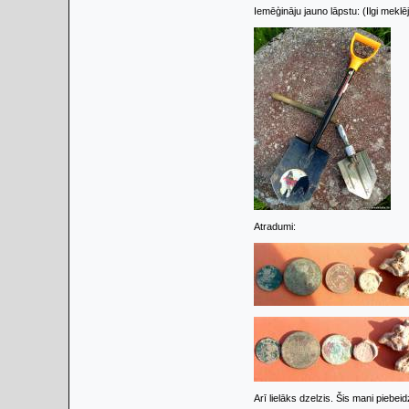
Iemēģināju jauno lāpstu: (Ilgi meklē
Atradumi:
Arī lielāks dzelzis. Šis mani piebei