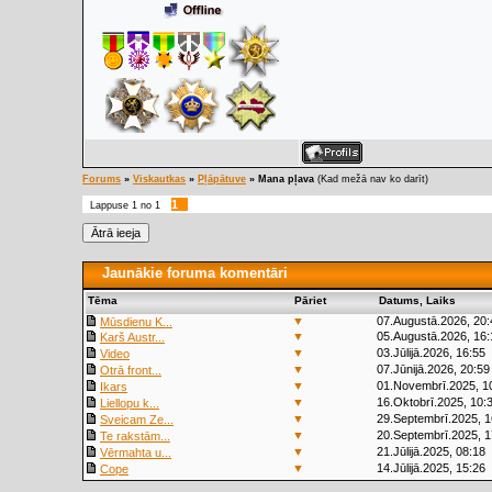
Forums
»
Viskautkas
»
Pļāpātuve
»
Mana pļava
(Kad mežā nav ko darīt)
1
Lappuse
1
no
1
Jaunākie foruma komentāri
Tēma
Pāriet
Datums, Laiks
▼
07.Augustā.2026, 20:
Mūsdienu K...
▼
05.Augustā.2026, 16:
Karš Austr...
▼
03.Jūlijā.2026, 16:55
Video
▼
07.Jūnijā.2026, 20:59
Otrā front...
▼
01.Novembrī.2025, 1
Ikars
▼
16.Oktobrī.2025, 10:
Liellopu k...
▼
29.Septembrī.2025, 1
Sveicam Ze...
▼
20.Septembrī.2025, 1
Te rakstām...
▼
21.Jūlijā.2025, 08:18
Vērmahta u...
▼
14.Jūlijā.2025, 15:26
Cope