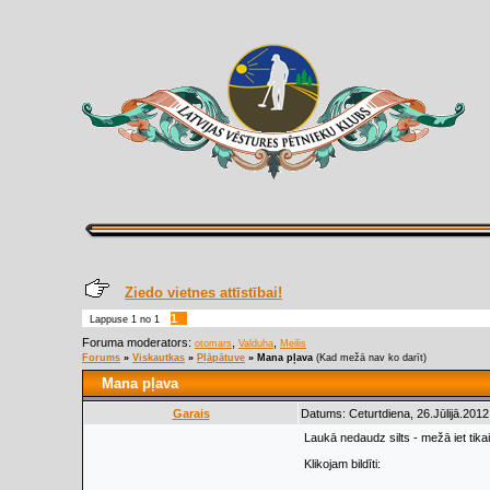
Ziedo vietnes attīstībai!
1
Lappuse
1
no
1
Foruma moderators:
,
,
otomars
Valduha
Meilis
Forums
»
Viskautkas
»
Pļāpātuve
»
Mana pļava
(Kad mežā nav ko darīt)
Mana pļava
Garais
Datums: Ceturtdiena, 26.Jūlijā.2012
Laukā nedaudz silts - mežā iet tik
Klikojam bildīti: