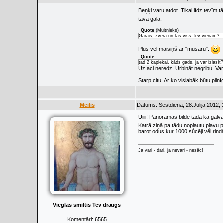
Beņķi varu atdot. Tikai līdz tevīm t
tavā galā.
Quote
(
Muitnieks
)
Garais, zvērā un tas viss Tev vienam?
Plus vel maisiņš ar "musaru".
Quote
tad 2 kapiekai, kāds gads, ja var izlasīt?
Uz aci neredz. Urbināt negribu. Var
Starp citu. Ar ko vislabāk būtu piln
Meilis
Datums: Sestdiena, 28.Jūlijā.2012, 
Uiiii! Panorāmas bilde tāda ka galva
Katrā ziņā pa tādu nopļautu pļavu 
barot odus kur 1000 sūcēji vēl rind
Ja vari - dari, ja nevari - nesāc!
Vieglas smiltis Tev draugs
Komentāri:
6565