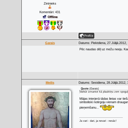
Zintnieks
Komentāri:
431
Garais
Datums: Piektdiena, 27.Jūlijā.2012,
Pēc naudas dēļ uz mežu neeju. Kaut 
Meilis
Datums: Sestdiena, 28.Jūlijā.2012, 
Quote
(
Garais
)
Varbūt izmantot kā plauktiņu zem spoguļ
Mājas interjerā tādas lietas var ti
simboliski notirgoju vienam draugam 
pieņemšanu...
Ja vari - dari, ja nevari - nesāc!