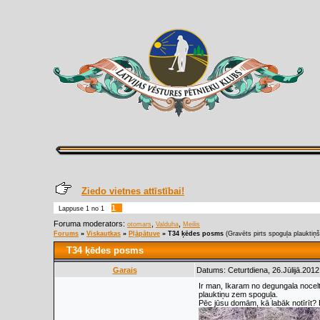
Ziedo vietnes attīstībai!
1
Lappuse
1
no
1
Foruma moderators:
,
,
otomars
Valduha
Meilis
Forums
»
Viskautkas
»
Pļāpātuve
»
T34 ķēdes posms
(Gravēts pirts spoguļa plauktiņš
T34 ķēdes posms
Garais
Datums: Ceturtdiena, 26.Jūlijā.2012
Ir man, Ikaram no degungala nocelt
plauktiņu zem spoguļa.
Pēc jūsu domām, kā labāk notīrīt? B