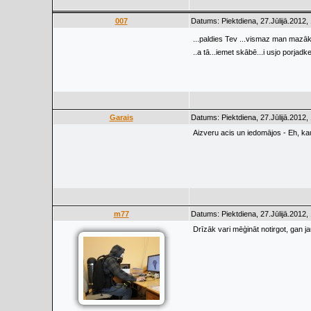
007
Datums: Piektdiena, 27.Jūlijā.2012,
...paldies Tev ...vismaz man mazāk
..a tā...iemet skābē...i usjo porjad
Garais
Datums: Piektdiena, 27.Jūlijā.2012,
Aizveru acis un iedomājos - Eh, ka
m77
Datums: Piektdiena, 27.Jūlijā.2012,
Drīzāk vari mēģināt notirgot, gan j