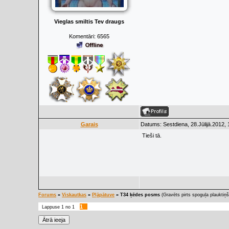
Vieglas smiltis Tev draugs
Komentāri:
6565
Garais
Datums: Sestdiena, 28.Jūlijā.2012, 
Tieši tā.
Forums
»
Viskautkas
»
Pļāpātuve
»
T34 ķēdes posms
(Gravēts pirts spoguļa plauktiņš
1
Lappuse
1
no
1