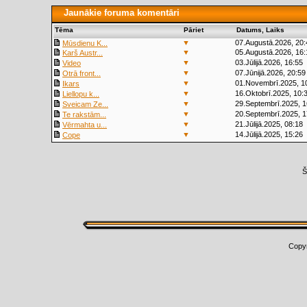
Jaunākie foruma komentāri
Tēma
Pāriet
Datums, Laiks
▼
07.Augustā.2026, 20:
Mūsdienu K...
▼
05.Augustā.2026, 16:
Karš Austr...
▼
03.Jūlijā.2026, 16:55
Video
▼
07.Jūnijā.2026, 20:59
Otrā front...
▼
01.Novembrī.2025, 1
Ikars
▼
16.Oktobrī.2025, 10:
Liellopu k...
▼
29.Septembrī.2025, 1
Sveicam Ze...
▼
20.Septembrī.2025, 1
Te rakstām...
▼
21.Jūlijā.2025, 08:18
Vērmahta u...
▼
14.Jūlijā.2025, 15:26
Cope
Š
Copy