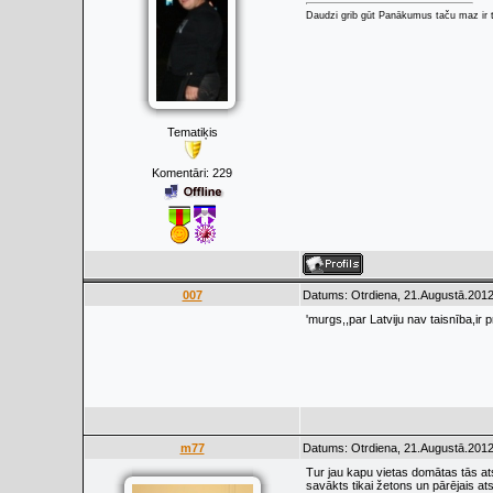
Daudzi grib gūt Panākumus taču maz ir t
Tematiķis
Komentāri:
229
007
Datums: Otrdiena, 21.Augustā.2012
'murgs,,par Latviju nav taisnība,ir
m77
Datums: Otrdiena, 21.Augustā.2012
Tur jau kapu vietas domātas tās atse
savākts tikai žetons un pārējais at