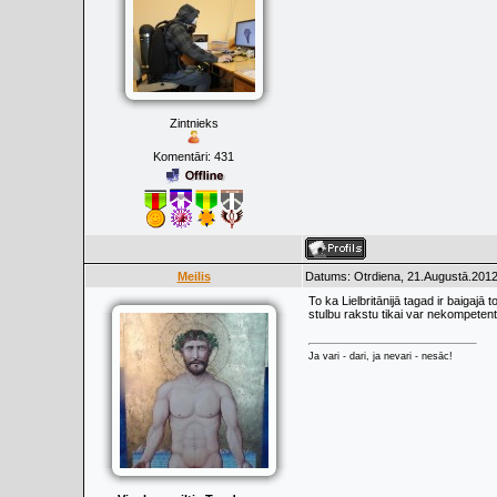
Zintnieks
Komentāri:
431
Meilis
Datums: Otrdiena, 21.Augustā.2012
To ka Lielbritānijā tagad ir baigajā 
stulbu rakstu tikai var nekompetent
Ja vari - dari, ja nevari - nesāc!