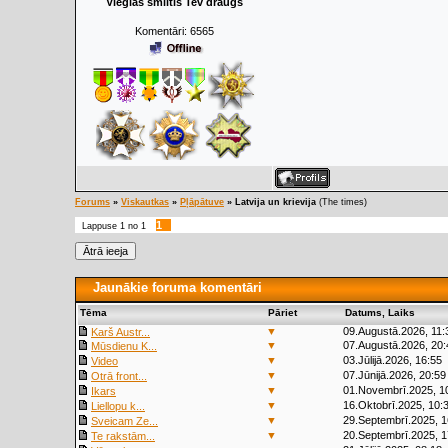
Vieglas smiltis Tev draugs
Komentāri:
6565
Forums
»
Viskautkas
»
Pļāpātuve
»
Latvija un krievija
(The times)
1
Lappuse
1
no
1
Jaunākie foruma komentāri
Tēma
Pāriet
Datums, Laiks
▼
09.Augustā.2026, 11:
Karš Austr...
▼
07.Augustā.2026, 20:
Mūsdienu K...
▼
03.Jūlijā.2026, 16:55
Video
▼
07.Jūnijā.2026, 20:59
Otrā front...
▼
01.Novembrī.2025, 1
Ikars
▼
16.Oktobrī.2025, 10:
Liellopu k...
▼
29.Septembrī.2025, 1
Sveicam Ze...
▼
20.Septembrī.2025, 1
Te rakstām...