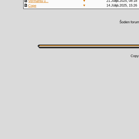
▼
21.Jūlijā.2025, 08:18
Vērmahta u...
▼
14.Jūlijā.2025, 15:26
Cope
Šodien foru
Copy