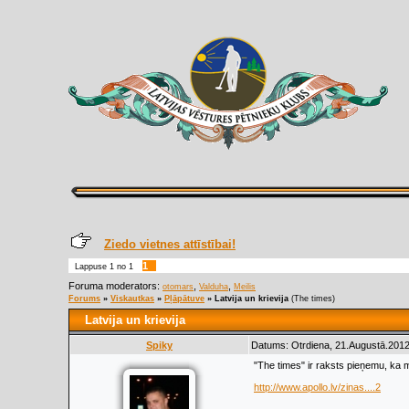
Ziedo vietnes attīstībai!
1
Lappuse
1
no
1
Foruma moderators:
,
,
otomars
Valduha
Meilis
Forums
»
Viskautkas
»
Pļāpātuve
»
Latvija un krievija
(The times)
Latvija un krievija
Spiky
Datums: Otrdiena, 21.Augustā.2012
"The times" ir raksts pieņemu, ka 
http://www.apollo.lv/zinas....2