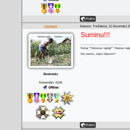
otomars
Datums: Trešdiena, 21.Novembrī.20
Suminu!!!
Partija ""Vidzemes sijātāji"" .Piejūras re
Par vienotu ,stipru Vidzemi!!!
.
Bodnieks
Komentāri:
4100