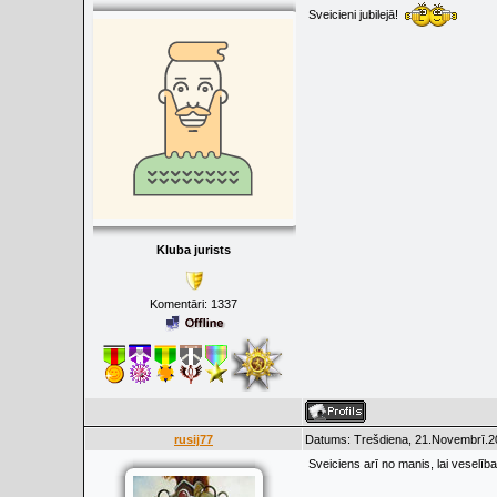
Sveicieni jubilejā!
Kluba jurists
Komentāri:
1337
rusij77
Datums: Trešdiena, 21.Novembrī.20
Sveiciens arī no manis, lai veselība 