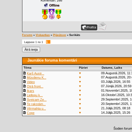
Komentāri:
268
Forums
»
Viskautkas
»
Pļāpātuve
»
Surikāts
1
Lappuse
1
no
1
Jaunākie foruma komentāri
Tēma
Pāriet
Datums, Laiks
▼
09.Augustā.2026, 11:
Karš Austr...
▼
07.Augustā.2026, 20:
Mūsdienu K...
▼
03.Jūlijā.2026, 16:55
Video
▼
07.Jūnijā.2026, 20:59
Otrā front...
▼
01.Novembrī.2025, 1
Ikars
▼
16.Oktobrī.2025, 10:
Liellopu k...
▼
29.Septembrī.2025, 1
Sveicam Ze...
▼
20.Septembrī.2025, 1
Te rakstām...
▼
21.Jūlijā.2025, 08:18
Vērmahta u...
▼
14.Jūlijā.2025, 15:26
Cope
Šodien foru