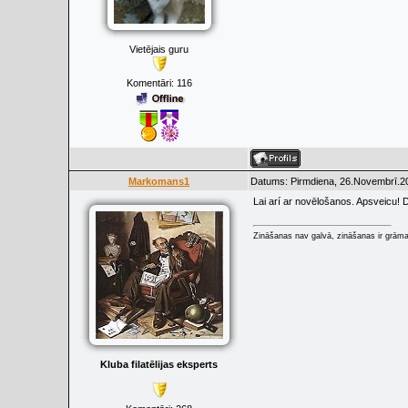
Vietējais guru
Komentāri:
116
Markomans1
Datums: Pirmdiena, 26.Novembrī.20
Lai arí ar novēlošanos. Apsveicu! 
Zināšanas nav galvā, zināšanas ir grāmat
Kluba filatēlijas eksperts