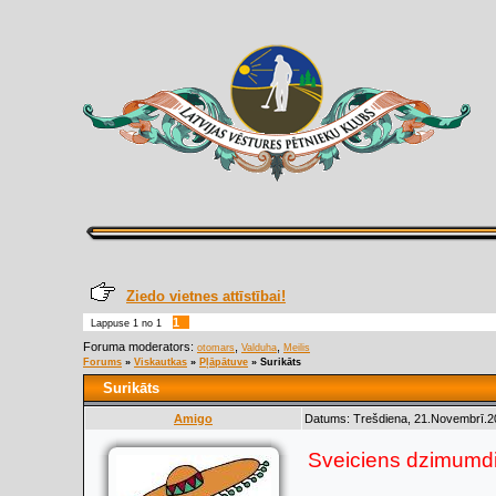
Ziedo vietnes attīstībai!
1
Lappuse
1
no
1
Foruma moderators:
,
,
otomars
Valduha
Meilis
Forums
»
Viskautkas
»
Pļāpātuve
»
Surikāts
Surikāts
Amigo
Datums: Trešdiena, 21.Novembrī.20
Sveiciens dzimumd