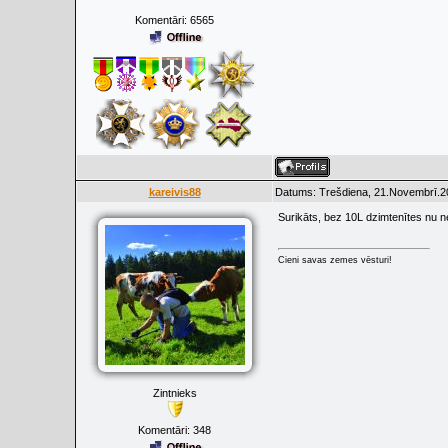
Komentāri:
6565
kareivis88
Datums: Trešdiena, 21.Novembrī.20
Surikāts, bez 10L dzimtenītes nu n
Cieni savas zemes vēsturi!
Zintnieks
Komentāri:
348