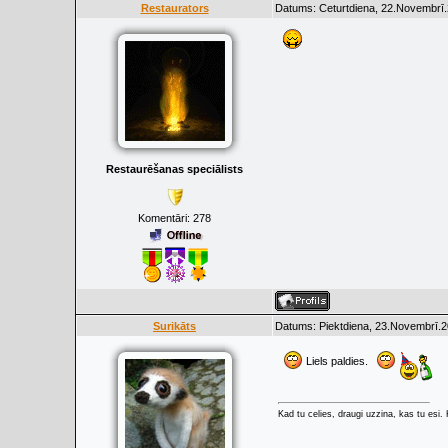
Restaurators
Datums: Ceturtdiena, 22.Novembrī.
Restaurēšanas speciālists
Komentāri:
278
Surikāts
Datums: Piektdiena, 23.Novembrī.2
Liels paldies.
Kad tu celies, draugi uzzina, kas tu esi. K