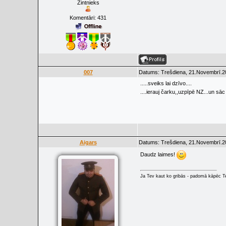
Zintnieks
Komentāri:
431
007
Datums: Trešdiena, 21.Novembrī.20
.....sveiks lai dzīvo....
....ierauj čarku,,uzpīpē NZ...un s
Aigars
Datums: Trešdiena, 21.Novembrī.20
Daudz laimes!
Ja Tev kaut ko gribās - padomā kāpēc Tev