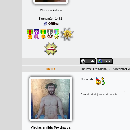
Platīnmeistars
Komentāri:
1481
Meilis
Datums: Trešdiena, 21.Novembrī.20
Sumināts!
Ja vari - dari, ja nevari - nesāc!
Vieglas smiltis Tev draugs