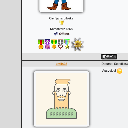
Cienījams cilvēks
Komentāri:
1868
emils92
Datums: Sestdiena
Apsveicu!