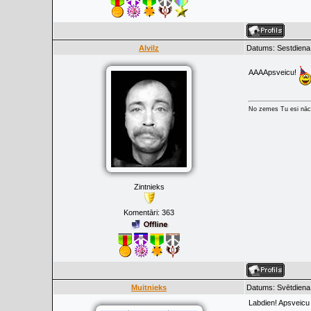
Alvilz
Datums: Sestdiena
AAAApsveicu!
No zemes Tu esi nāci
Zintnieks
Komentāri:
363
Muitnieks
Datums: Svētdiena
Labdien! Apsveicu 