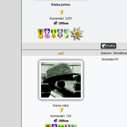
Kluba jurists
Komentāri:
1337
zed
Datums: Sestdiena
Sumināts!!!!!
Darba rūķis
Komentāri:
743