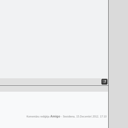
Amigo
Komentāru rediģēja
-
Sestdiena, 15.Decembrī.2012, 17:10