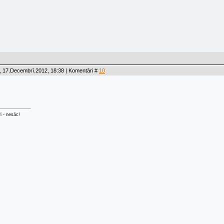
, 17.Decembrī.2012, 18:38 | Komentāri #
10
ri - nesāc!