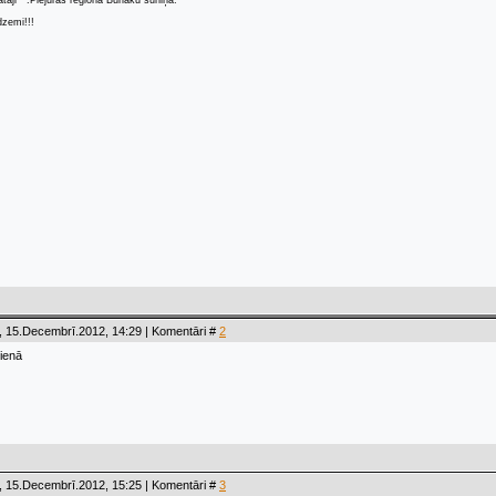
ātāji"" .Piejūras reģiona Burlaku šūniņa.
dzemi!!!
, 15.Decembrī.2012, 14:29 | Komentāri #
2
dienā
, 15.Decembrī.2012, 15:25 | Komentāri #
3