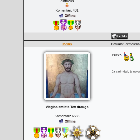
Zintnieks
Komentāri:
431
Meilis
Datums: Pirmdiena
Priekā!
Ja vari - dari, ja neva
Vieglas smiltis Tev draugs
Komentāri:
6565