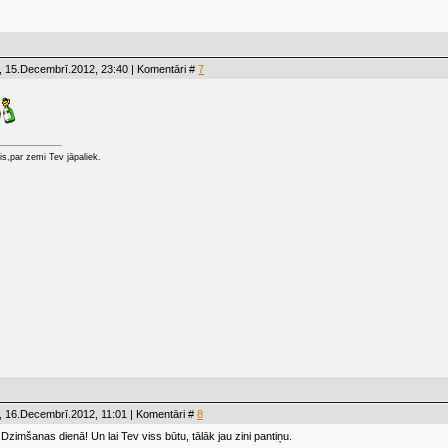
, 15.Decembrī.2012, 23:40 | Komentāri #
7
s,par zemi Tev jāpaliek.
, 16.Decembrī.2012, 11:01 | Komentāri #
8
Dzimšanas dienā! Un lai Tev viss būtu, tālāk jau zini pantiņu.