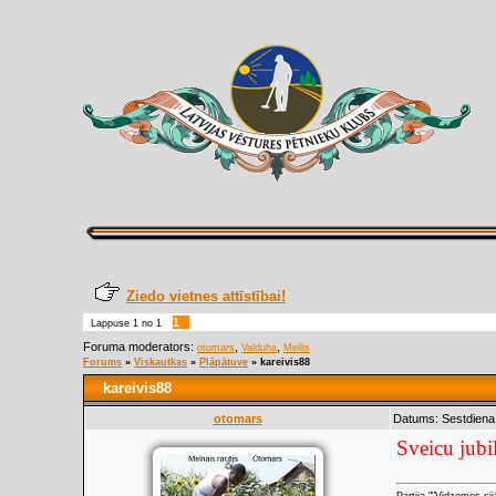
Ziedo vietnes attīstībai!
1
Lappuse
1
no
1
Foruma moderators:
,
,
otomars
Valduha
Meilis
Forums
»
Viskautkas
»
Pļāpātuve
»
kareivis88
kareivis88
otomars
Datums: Sestdiena
Sveicu jubil