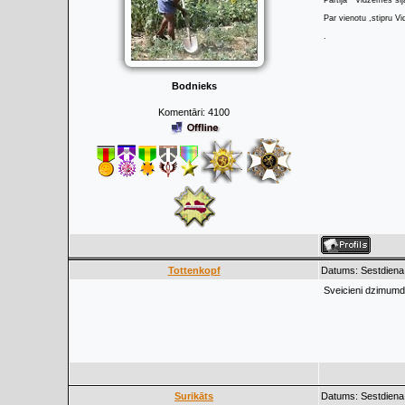
Partija ""Vidzemes sij
Par vienotu ,stipru Vi
.
Bodnieks
Komentāri:
4100
Tottenkopf
Datums: Sestdiena
Sveicieni dzimum
Surikāts
Datums: Sestdiena