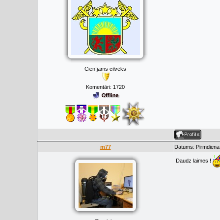
Cienījams cilvēks
Komentāri:
1720
m77
Datums: Pirmdiena
Daudz laimes !