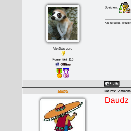
Sveicieni.
Kad tu celies, draugi u
Vietējais guru
Komentāri:
116
Amigo
Datums: Sestdiena
Daudz 