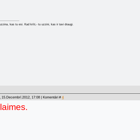
zzina, kas tu esi. Kad krīti,- tu uzzini, kas ir tavi draugi.
, 15.Decembrī.2012, 17:08 | Komentāri #
4
laimes.