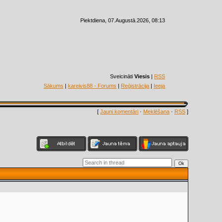
Piektdiena, 07.Augustā.2026, 08:13
Sveicināti
Viesis
|
RSS
Sākums
|
kareivis88 - Forums
|
Reģistrācija
|
Ieeja
[
Jauni komentāri
·
Meklēšana
·
RSS
]