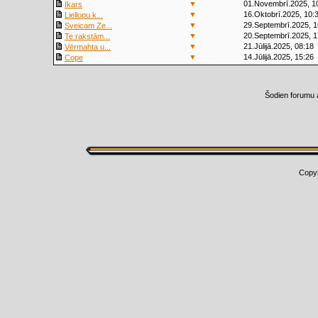
▼
01.Novembrī.2025, 1
Ikars
▼
16.Oktobrī.2025, 10:
Liellopu k...
▼
29.Septembrī.2025, 1
Sveicam Ze...
▼
20.Septembrī.2025, 1
Te rakstām...
▼
21.Jūlijā.2025, 08:18
Vērmahta u...
▼
14.Jūlijā.2025, 15:26
Cope
Šodien forumu 
Copy