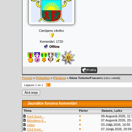
Cienījams cilvēks
Komentāri:
1720
Forums
»
Viskautkas
»
Pļāpātuve
»
Stāsta Tottenkoff karavirs
(vācu valodā)
1
Lappuse
1
no
1
Jaunākie foruma komentāri
Tēma
Pāriet
Datums, Laiks
▼
09.Augustā.2026, 11:
Karš Austr...
▼
07.Augustā.2026, 20:
Mūsdienu K...
▼
03.Jūlijā.2026, 16:55
Video
▼
07.Jūnijā.2026, 20:59
Otrā front...