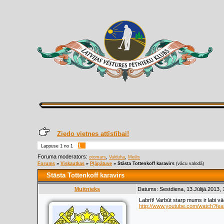
Ziedo vietnes attīstībai!
1
Lappuse
1
no
1
Foruma moderators:
,
,
otomars
Valduha
Meilis
Forums
»
Viskautkas
»
Pļāpātuve
»
Stāsta Tottenkoff karavirs
(vācu valodā)
Stāsta Tottenkoff karavirs
Muitnieks
Datums: Sestdiena, 13.Jūlijā.2013,
Labrīt! Varbūt starp mums ir labi v
http://www.youtube.com/watch?fe