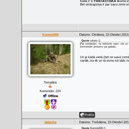
Kāda ir šī
FANTASTISKĀ
likuma iz
Bet sirdsapziņa ir par savu zemi un ta
Kurmis909
Datums: Otrdiena, 22.Oktobrī.2013,
Quote
rukets
(
)
Par senlietām, nu nebūsim naivi, rok un r
senvietām protams pa gabalu.
Un ja kādā vietā (bet ne savā zemē) 
sanāk, ka tik un tā esmu kā tāds n
Tematiķis
Komentāri:
224
Valduha
Datums: Trešdiena, 23.Oktobrī.201
Quote
Kurmis909
(
)