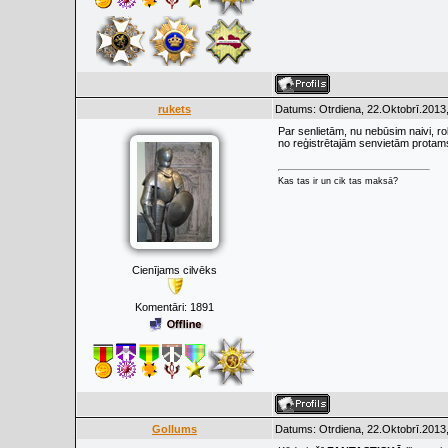
rukets
Datums: Otrdiena, 22.Oktobrī.2013,
Par senlietām, nu nebūsim naivi, ro
no reģistrētajām senvietām protam
Kas tas ir un cik tas maksā?
Cienījams cilvēks
Komentāri:
1891
Gollums
Datums: Otrdiena, 22.Oktobrī.2013,