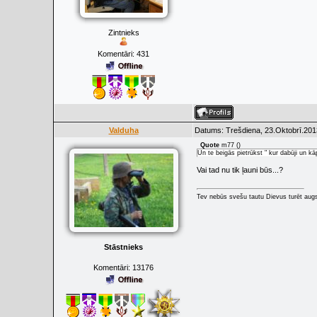
Zintnieks
Komentāri:
431
Valduha
Datums: Trešdiena, 23.Oktobrī.201
Quote
m77
(
)
Un te beigās pietrūkst " kur dabūji un k
Vai tad nu tik ļauni būs...?
Tev nebūs svešu tautu Dievus turēt augs
Stāstnieks
Komentāri:
13176