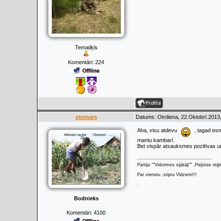
Tematiķis
Komentāri:
224
otomars
Datums: Otrdiena, 22.Oktobrī.2013,
Aha, visu atdevu
, tagad es
mantu kambarī.
Bet vispār atsauksmes pozitīvas un 
Partija ""Vidzemes sijātāji"" .Piejūras re
Par vienotu ,stipru Vidzemi!!!
.
Bodnieks
Komentāri:
4100