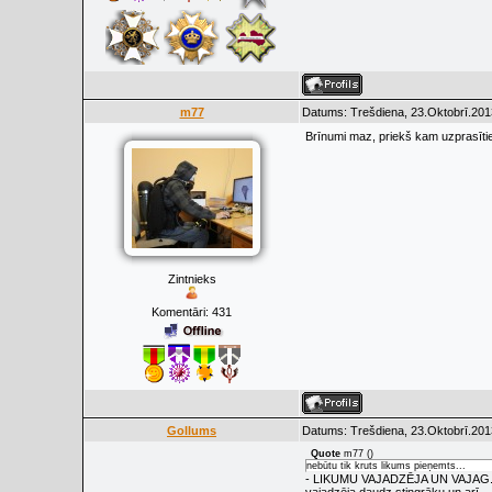
m77
Datums: Trešdiena, 23.Oktobrī.201
Brīnumi maz, priekš kam uzprasītie
Zintnieks
Komentāri:
431
Gollums
Datums: Trešdiena, 23.Oktobrī.201
Quote
m77
(
)
nebūtu tik kruts likums pieņemts...
- LIKUMU VAJADZĒJA UN VAJAG.Tika