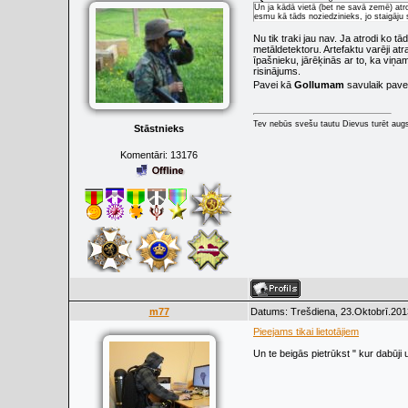
Un ja kādā vietā (bet ne savā zemē) atrod
esmu kā tāds noziedzinieks, jo staigāju
Nu tik traki jau nav. Ja atrodi ko t
metāldetektoru. Artefaktu varēji at
īpašnieku, jārēķinās ar to, ka viņ
risinājums.
Pavei kā
Gollumam
savulaik pavei
Tev nebūs svešu tautu Dievus turēt augs
Stāstnieks
Komentāri:
13176
m77
Datums: Trešdiena, 23.Oktobrī.201
Pieejams tikai lietotājiem
Un te beigās pietrūkst " kur dabūji