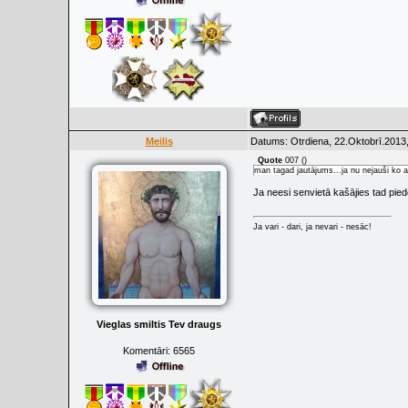
Meilis
Datums: Otrdiena, 22.Oktobrī.2013,
Quote
007
(
)
man tagad jautājums...ja nu nejauši ko 
Ja neesi senvietā kašājies tad pied
Ja vari - dari, ja nevari - nesāc!
Vieglas smiltis Tev draugs
Komentāri:
6565