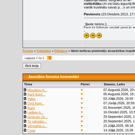
vajadzēja daudz stingrāku un arī
civilizētāku
.Un visi būtu ieguvēji
vairāk kustinātu savas p....s un s
Pievienots
(23.Oktobris.2013, 17:
------------------------------------------
Quote
Valduha
(
)
Pavei kā Gollumam savulaik paveicās ar s
-
Forums
»
Viskautkas
»
Pļāpātuve
»
Valsts kultūras pieminekļu aizsardzības inspek
1
Lappuse
1
no
1
Jaunākie foruma komentāri
Tēma
Pāriet
Datums, Laiks
▼
07.Augustā.2026, 20:
Mūsdienu K...
▼
05.Augustā.2026, 16:
Karš Austr...
▼
03.Jūlijā.2026, 16:55
Video
▼
07.Jūnijā.2026, 20:59
Otrā front...
▼
01.Novembrī.2025, 1
Ikars
▼
16.Oktobrī.2025, 10:
Liellopu k...
▼
29.Septembrī.2025, 1
Sveicam Ze...
▼
20.Septembrī.2025, 1
Te rakstām...
▼
21.Jūlijā.2025, 08:18
Vērmahta u...
▼
14.Jūlijā.2025, 15:26
Cope