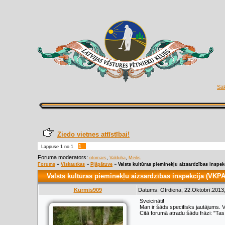
Sā
Ziedo vietnes attīstībai!
1
Lappuse
1
no
1
Foruma moderators:
,
,
otomars
Valduha
Meilis
Forums
»
Viskautkas
»
Pļāpātuve
»
Valsts kultūras pieminekļu aizsardzības inspek
Valsts kultūras pieminekļu aizsardzības inspekcija (VKPA
Kurmis909
Datums: Otrdiena, 22.Oktobrī.2013,
Sveicināti!
Man ir šāds specifisks jautājums.
Citā forumā atradu šādu frāzi: "Tas,