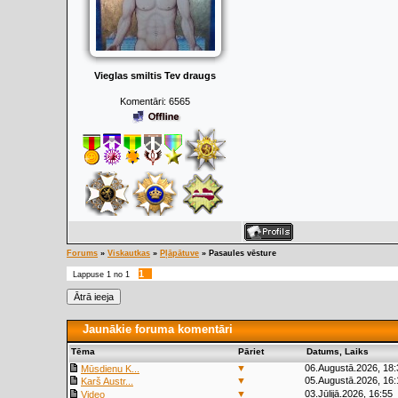
Vieglas smiltis Tev draugs
Komentāri:
6565
Forums
»
Viskautkas
»
Pļāpātuve
»
Pasaules vēsture
1
Lappuse
1
no
1
Jaunākie foruma komentāri
Tēma
Pāriet
Datums, Laiks
▼
06.Augustā.2026, 18:
Mūsdienu K...
▼
05.Augustā.2026, 16:
Karš Austr...
▼
03.Jūlijā.2026, 16:55
Video