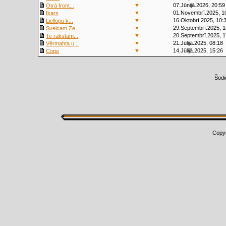
▼
07.Jūnijā.2026, 20:59
Otrā front...
▼
01.Novembrī.2025, 1
Ikars
▼
16.Oktobrī.2025, 10:
Liellopu k...
▼
29.Septembrī.2025, 1
Sveicam Ze...
▼
20.Septembrī.2025, 1
Te rakstām...
▼
21.Jūlijā.2025, 08:18
Vērmahta u...
▼
14.Jūlijā.2025, 15:26
Cope
Šodi
Copy