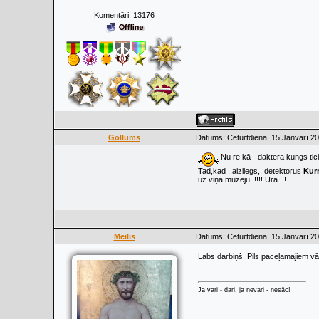
Komentāri:
13176
Gollums
Datums: Ceturtdiena, 15.Janvārī.20
Nu re kā - daktera kungs ticis
Tad,kad ,,aizliegs,, detektorus
Kur
uz viņa muzeju !!!!! Ura !!!
Meilis
Datums: Ceturtdiena, 15.Janvārī.20
Labs darbiņš. Pils paceļamajiem vā
Ja vari - dari, ja nevari - nesāc!