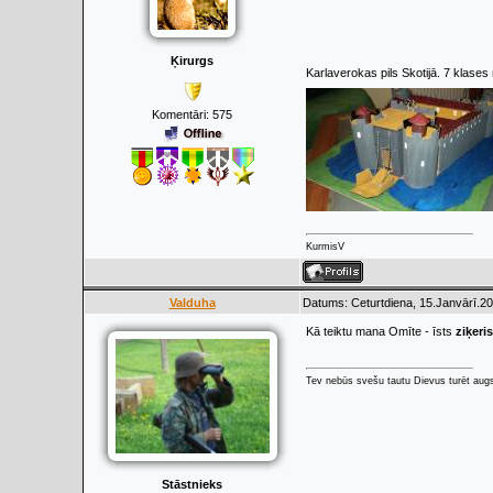
Ķirurgs
Karlaverokas pils Skotijā. 7 klase
Komentāri:
575
KurmisV
Valduha
Datums: Ceturtdiena, 15.Janvārī.20
Kā teiktu mana Omīte - īsts
ziķeris
Tev nebūs svešu tautu Dievus turēt augs
Stāstnieks