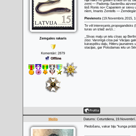
nija naktī no gultām izrauti un uz b
zemi — Padomju Savienību aizvest
tiņš Ronis no< Capaniem ar sievu 
niem, Imants Zentells — Zemdegām a
Pievienots
(19.Novembris.2015, 1
------------------------------------------
Te vēl interesants,propogandisks (
turas un izlaiž avīzi..:
,,Sīvas maļu un ielu cīņas ap Berlī
Zemgales rakaris
ziņo: Varonīgā cīņa par Vācijas ga
karaspēku daļu, Hitleru jaunatnes 
stacijas, gar Potsdamas ielu un Sēn
Komentāri:
2879
Meilis
Datums: Ceturtdiena, 19.Novembrī.
Piedošanu, vakar biju ''kunga prātā'