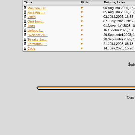
Tēma
Pāriet
Datums, Laiks
▼
06.Augustā.2026, 18:
Mūsdienu K...
▼
05.Augustā.2026, 16:
Karš Austr...
▼
03.Jūlijā.2026, 16:55
Video
▼
07.Jūnijā.2026, 20:59
Otrā front...
▼
01.Novembrī.2025, 1
Ikars
▼
16.Oktobrī.2025, 10:
Liellopu k...
▼
29.Septembrī.2025, 1
Sveicam Ze...
▼
20.Septembrī.2025, 1
Te rakstām...
▼
21.Jūlijā.2025, 08:18
Vērmahta u...
▼
14.Jūlijā.2025, 15:26
Cope
Šodi
Copy