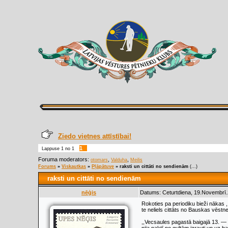
Ziedo vietnes attīstībai!
1
Lappuse
1
no
1
Foruma moderators:
,
,
otomars
Valduha
Meilis
Forums
»
Viskautkas
»
Pļāpātuve
»
raksti un cittāti no sendienām
(...)
raksti un cittāti no sendienām
nēģis
Datums: Ceturtdiena, 19.Novembrī.
Rokoties pa periodiku bieži nākas ,,
te neliels cittāts no Bauskas vēstn
,,Vecsaules pagastā baigajā 13. — 