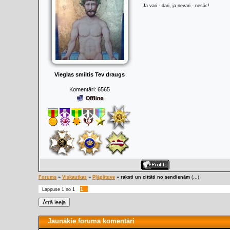
Ja vari - dari, ja nevari - nesāc!
Vieglas smiltis Tev draugs
Komentāri:
6565
Forums
»
Viskautkas
»
Pļāpātuve
»
raksti un cittāti no sendienām
(...)
1
Lappuse
1
no
1
Jaunākie foruma komentāri