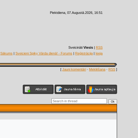
Piektdiena, 07.Augustā.2026, 16:51
Sveicināti
Viesis
|
RSS
Sākums
|
Sveicieni Spiky Vārda dienā! - Forums
|
Reģistrācija
|
Ieeja
[
Jauni komentāri
·
Meklēšana
·
RSS
]