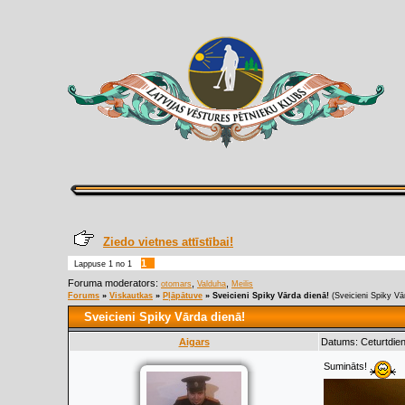
Ziedo vietnes attīstībai!
1
Lappuse
1
no
1
Foruma moderators:
,
,
otomars
Valduha
Meilis
Forums
»
Viskautkas
»
Pļāpātuve
»
Sveicieni Spiky Vārda dienā!
(Sveicieni Spiky Vā
Sveicieni Spiky Vārda dienā!
Aigars
Datums: Ceturtdien
Sumināts!