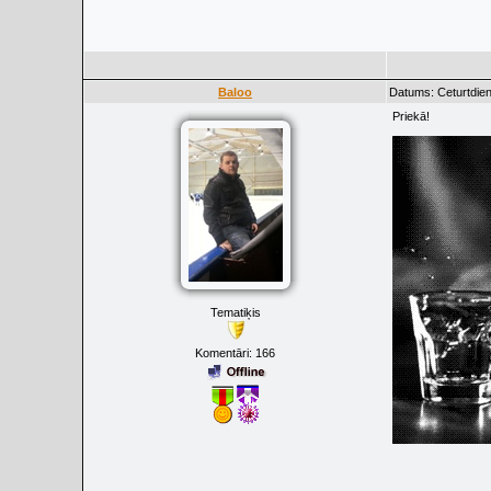
Baloo
Datums: Ceturtdien
Priekā!
Tematiķis
Komentāri:
166