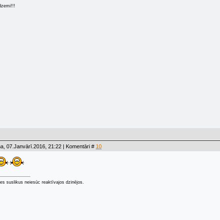
dzemi!!!
a, 07.Janvārī.2016, 21:22 | Komentāri #
10
ties suslikus neiesūc reaktīvajos dzinējos.