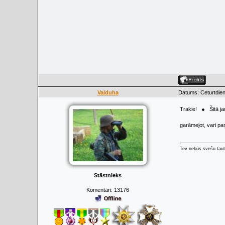
Valduha
Datums: Ceturtdien
Trakie!
Šitā ja
garāmejot, vari pa
Tev nebūs svešu taut
Stāstnieks
Komentāri:
13176