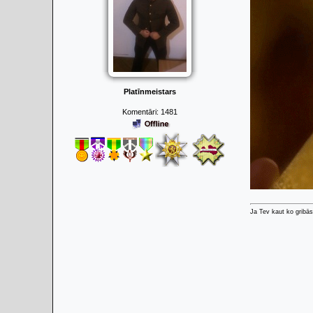
Platīnmeistars
Komentāri:
1481
Ja Tev kaut ko gribās