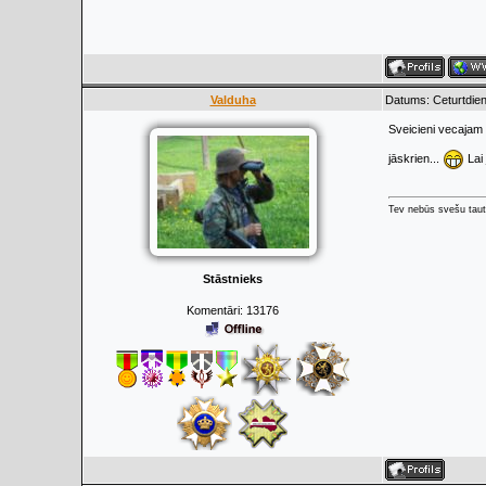
Valduha
Datums: Ceturtdien
Sveicieni vecajam
jāskrien...
Lai 
Tev nebūs svešu taut
Stāstnieks
Komentāri:
13176