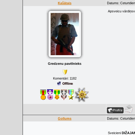
Kašātajs
Datums: Ceturtdien
Apsveicu vārdiņs
Gredzenu pavēlnieks
Komentāri:
1182
Gollums
Datums: Ceturtdien
Sveicieni
DIŽAJA