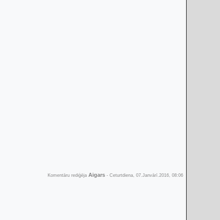
Aigars
Komentāru rediģēja
-
Ceturtdiena, 07.Janvārī.2016, 08:06