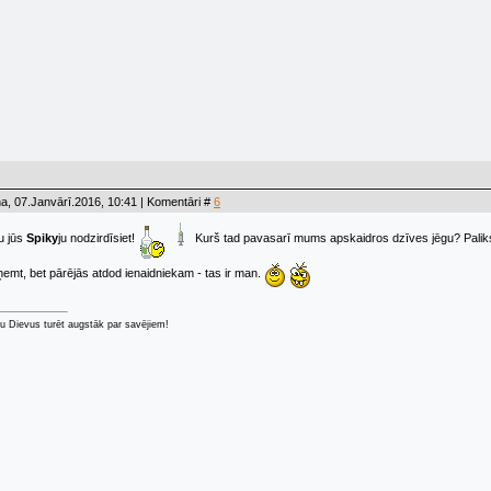
a, 07.Janvārī.2016, 10:41 | Komentāri #
6
u jūs
Spiky
ju nodzirdīsiet!
Kurš tad pavasarī mums apskaidros dzīves jēgu? Palik
ņemt, bet pārējās atdod ienaidniekam - tas ir man.
u Dievus turēt augstāk par savējiem!