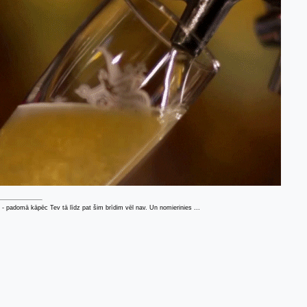
 - padomā kāpēc Tev tā līdz pat šim brīdim vēl nav. Un nomierinies ...