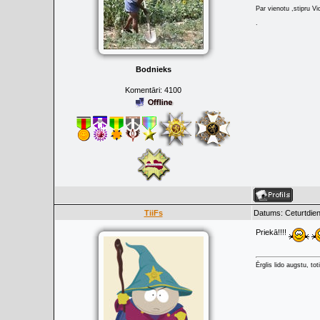
Par vienotu ,stipru Vi
.
Bodnieks
Komentāri:
4100
TiiFs
Datums: Ceturtdien
Priekā!!!!
Ērglis lido augstu, to