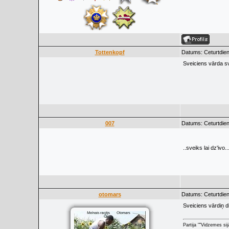
Tottenkopf
Datums: Ceturtdien
Sveiciens vārda 
007
Datums: Ceturtdien
..sveiks lai dz'ivo..
otomars
Datums: Ceturtdien
Sveiciens vārdiņ d
Partija ""Vidzemes sij