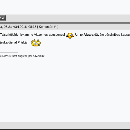
a, 07.Janvārī.2016, 08:18 | Komentāri #
2
 Talsu kūldīdzniekam no Vidzemes augstienes!
Un to
Aigara
dāvāto pārpilnības kausu 
jauka diena! Priekā!
u Dievus turēt augstāk par savējiem!