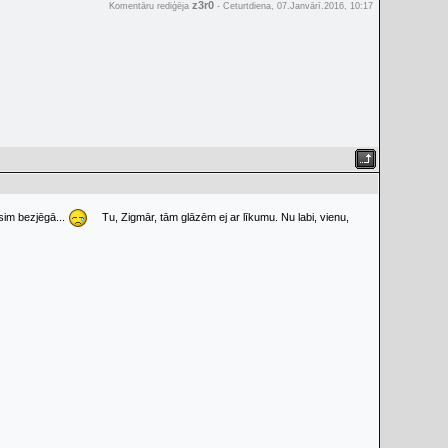
z3r0
Komentāru rediģēja
-
Ceturtdiena, 07.Janvārī.2016, 10:17
sim bezjēgā...
Tu, Zigmār, tām glāzēm ej ar līkumu. Nu labi, vienu,