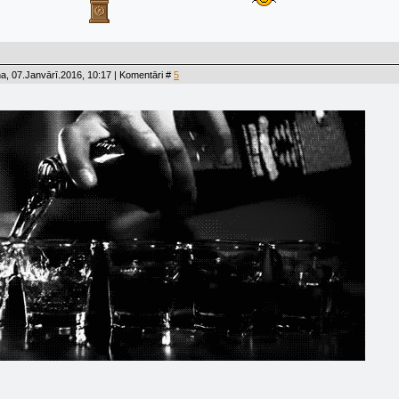
a, 07.Janvārī.2016, 10:17 | Komentāri #
5