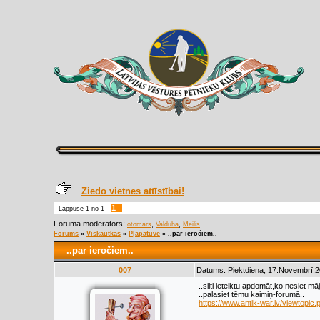
Ziedo vietnes attīstībai!
1
Lappuse
1
no
1
Foruma moderators:
,
,
otomars
Valduha
Meilis
Forums
»
Viskautkas
»
Pļāpātuve
»
..par ieročiem..
..par ieročiem..
007
Datums: Piektdiena, 17.Novembrī.2
..silti ieteiktu apdomāt,ko nesiet māj
..palasiet tēmu kaimiņ-forumā..
https://www.antik-war.lv/viewtopi