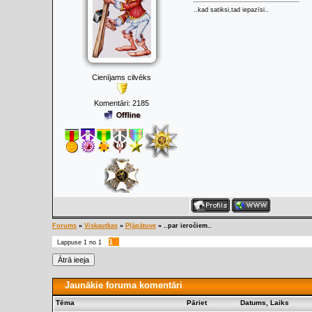
..kad satiksi,tad iepazīsi..
Cienījams cilvēks
Komentāri:
2185
Forums
»
Viskautkas
»
Pļāpātuve
»
..par ieročiem..
1
Lappuse
1
no
1
Jaunākie foruma komentāri
Tēma
Pāriet
Datums, Laiks