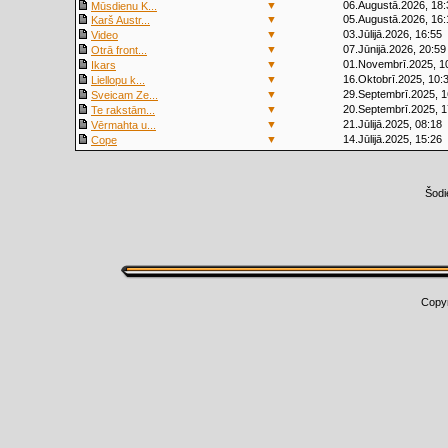
▼
06.Augustā.2026, 18:
Mūsdienu K...
▼
05.Augustā.2026, 16:
Karš Austr...
▼
03.Jūlijā.2026, 16:55
Video
▼
07.Jūnijā.2026, 20:59
Otrā front...
▼
01.Novembrī.2025, 1
Ikars
▼
16.Oktobrī.2025, 10:
Liellopu k...
▼
29.Septembrī.2025, 1
Sveicam Ze...
▼
20.Septembrī.2025, 1
Te rakstām...
▼
21.Jūlijā.2025, 08:18
Vērmahta u...
▼
14.Jūlijā.2025, 15:26
Cope
Šodi
Copy