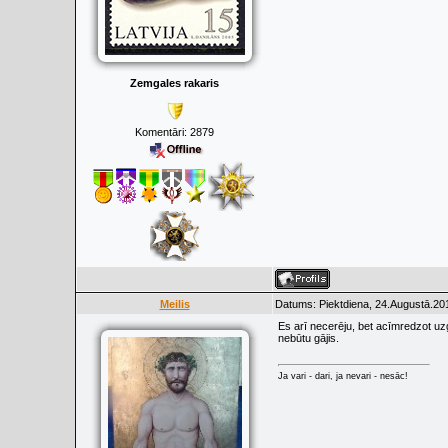
Zemgales rakaris
Komentāri:
2879
Meilis
Datums: Piektdiena, 24.Augustā.20
Es arī necerēju, bet acīmredzot uzgā
nebūtu gājis.
Ja vari - dari, ja nevari - nesāc!