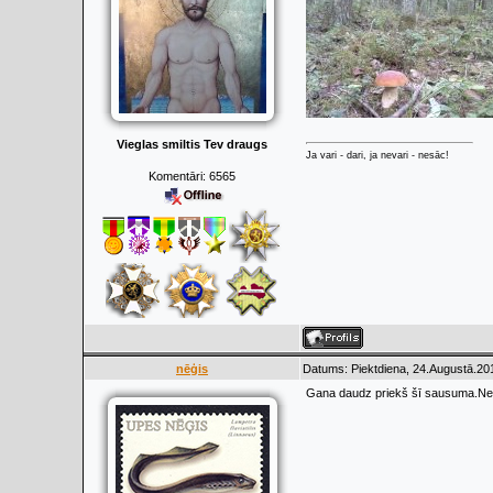
Vieglas smiltis Tev draugs
Ja vari - dari, ja nevari - nesāc!
Komentāri:
6565
nēģis
Datums: Piektdiena, 24.Augustā.201
Gana daudz priekš šī sausuma.Nees