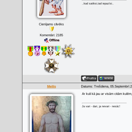
..kad satiksi,tad iepazīsi..
Cienījams cilvēks
Komentāri:
2185
Meilis
Datums: Trešdiena, 05.Septembrī.2
Ar kuli kā jau ar visām citām kulēm
Ja vari - dari, ja nevari - nesāc!