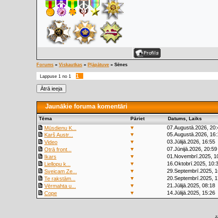
Forums
»
Viskautkas
»
Pļāpātuve
»
Sēnes
1
Lappuse
1
no
1
Jaunākie foruma komentāri
Tēma
Pāriet
Datums, Laiks
▼
07.Augustā.2026, 20:
Mūsdienu K...
▼
05.Augustā.2026, 16:
Karš Austr...
▼
03.Jūlijā.2026, 16:55
Video
▼
07.Jūnijā.2026, 20:59
Otrā front...
▼
01.Novembrī.2025, 1
Ikars
▼
16.Oktobrī.2025, 10:
Liellopu k...
▼
29.Septembrī.2025, 1
Sveicam Ze...
▼
20.Septembrī.2025, 1
Te rakstām...
▼
21.Jūlijā.2025, 08:18
Vērmahta u...
▼
14.Jūlijā.2025, 15:26
Cope