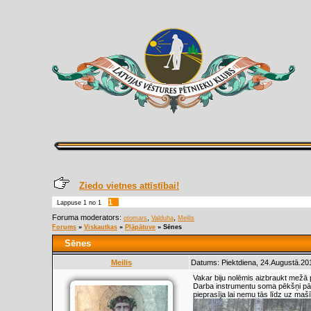
Ziedo vietnes attīstībai!
1
Lappuse
1
no
1
Foruma moderators:
,
,
otomars
Valduha
Meilis
Forums
»
Viskautkas
»
Pļāpātuve
»
Sēnes
Sēnes
Meilis
Datums: Piektdiena, 24.Augustā.20
Vakar biju nolēmis aizbraukt mežā p
Darba instrumentu soma pēkšņi pār
pieprasīja lai ņemu tās līdz uz maš