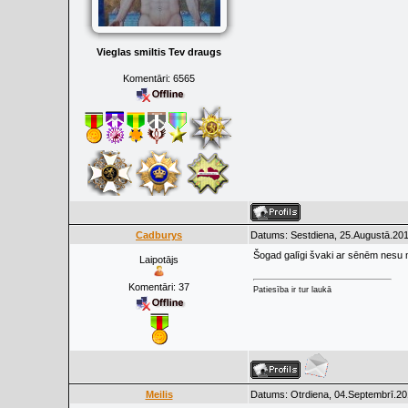
Vieglas smiltis Tev draugs
Komentāri:
6565
Cadburys
Datums: Sestdiena, 25.Augustā.201
Šogad galīgi švaki ar sēnēm nesu ma
Laipotājs
Komentāri:
37
Patiesība ir tur laukā
Meilis
Datums: Otrdiena, 04.Septembrī.20