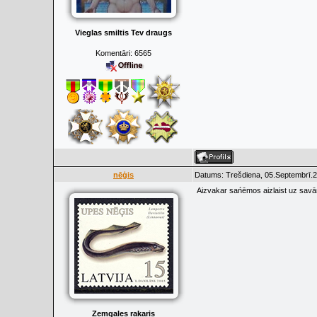
Vieglas smiltis Tev draugs
Komentāri:
6565
nēģis
Datums: Trešdiena, 05.Septembrī.2
Aizvakar sańēmos aizlaist uz savā
Zemgales rakaris