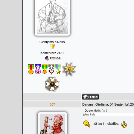
Cienījams cilvēks
Komentāri:
2431
007
Datums: Otrdiena, 04.Septembrī.20
Quote
Meilis
(
)
pilna kule
...tā jau ir nolaidība..