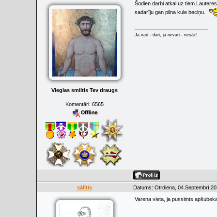
Šodien darbi atkal uz tiem Lautere
sadarīju gan pilna kule beciņu.
Ja vari - dari, ja nevari - nesāc!
Vieglas smiltis Tev draugs
Komentāri:
6565
sālītis
Datums: Otrdiena, 04.Septembrī.20
Varena vieta, ja pussimts apšubekas