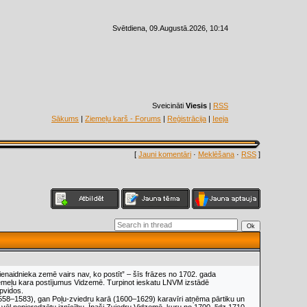
Svētdiena, 09.Augustā.2026, 10:14
Sveicināti
Viesis
|
RSS
Sākums
|
Ziemeļu karš - Forums
|
Reģistrācija
|
Ieeja
[
Jauni komentāri
·
Meklēšana
·
RSS
]
), ienaidnieka zemē vairs nav, ko postīt” – šīs frāzes no 1702. gada
 Ziemeļu kara postījumus Vidzemē. Turpinot ieskatu LNVM izstādē
pvidos.
1558–1583), gan Poļu-zviedru karā (1600–1629) karavīri atņēma pārtiku un