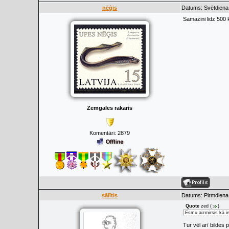
nēģis
Datums: Svētdiena,
Samazini lidz 500 k
Zemgales rakaris
Komentāri:
2879
sālītis
Datums: Pirmdiena,
Quote
zed
(
)
.Esmu aizmirsis kā iel
Tur vēl arī bildes