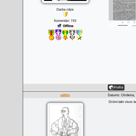
Darba rūķis
Komentāri:
743
sālītis
Datums: Otrdiena, 
Drūmi laiki visos l