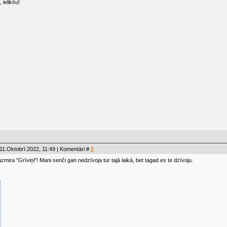
 ielikšu!
11.Oktobrī.2022, 11:49 | Komentāri #
8
iazmira "Grīviņi"! Mani senči gan nedzīvoja tur tajā laikā, bet tagad es te dzīvoju.