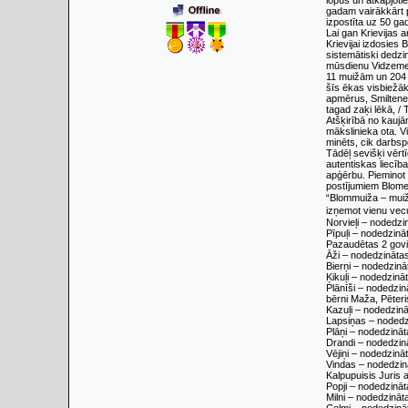
lopus un atkāpjoti
gadam vairākkārt p
izpostīta uz 50 ga
Lai gan Krievijas 
Krievijai izdosies 
sistemātiski dedz
mūsdienu Vidzemes
11 muižām un 204 
šīs ēkas visbiežāk
apmērus, Smiltenes
tagad zaķi lēkā, / 
Atšķirībā no kaujā
mākslinieka ota. V
minēts, cik darbsp
Tādēļ sevišķi vērt
autentiskas liecīb
apģērbu. Pieminot 
postījumiem Blome
“Blommuiža – muiža
izņemot vienu vecu
Norvieļi – nodedzi
Pīpuļi – nodedzināt
Pazaudētas 2 govis
Āži – nodedzinātas 
Bierņi – nodedzinā
Ķikuļi – nodedzināt
Plānīši – nodedzin
bērni Maža, Pēteri
Kazuļi – nodedzinā
Lapsiņas – nodedzi
Plāņi – nodedzināta
Drandi – nodedzinā
Vējiņi – nodedzinā
Vindas – nodedzināt
Kalpupuisis Juris 
Popji – nodedzināta
Milni – nodedzināt