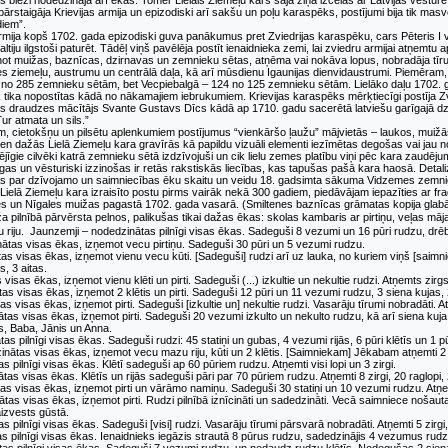
es bieži nodedzināja arī ēkas. Tomēr Lielais Ziemeļu karš šajā ziņā izcēlās ar Latvijas vēstur
ārstaigāja Krievijas armija un epizodiski arī sakšu un poļu karaspēks, postījumi bija tik mas
diem”.
armija kopš 1702. gada epizodiski guva panākumus pret Zviedrijas karaspēku, cars Pēteris I vē
Baltiju ilgstoši paturēt. Tādēļ viņš pavēlēja postīt ienaidnieka zemi, lai zviedru armijai atņem
inot muižas, baznīcas, dzirnavas un zemnieku sētas, atņēma vai nokāva lopus, nobradāja tī
 ziemeļu, austrumu un centrālā daļa, kā arī mūsdienu Igaunijas dienvidaustrumi. Piemēram
no 285 zemnieku sētām, bet Vecpiebalgā – 124 no 125 zemnieku sētām. Lielāko daļu 1702. g
 tika nopostītas kādā no nākamajiem iebrukumiem. Krievijas karaspēks mērķtiecīgi postīja Z
 draudzes mācītājs Svante Gustavs Dīcs kādā ap 1710. gadu sacerētā latviešu garīgajā dzie
Tur atmata un sils.”
m, cietokšņu un pilsētu aplenkumiem postījumus “vienkāršo ļaužu” mājvietās – laukos, muiž
ien dažās Lielā Ziemeļu kara gravīrās kā papildu vizuāli elementi iezīmētas degošas vai jau 
ējīgie cilvēki katrā zemnieku sētā izdzīvojuši un cik lielu zemes platību viņi pēc kara zaudēju
īgas un vēsturiski izzinošas ir retās rakstiskās liecības, kas tapušas pašā kara haosā. Detali
as par dzīvojamo un saimniecības ēku skaitu un veidu 18. gadsimta sākuma Vidzemes zemniek
Lielā Ziemeļu kara izraisīto postu pirms vairāk nekā 300 gadiem, piedāvājam iepazīties ar fr
s un Nīgales muižas pagastā 1702. gada vasarā. (Smiltenes baznīcas grāmatas kopija glabāj
 pilnībā pārvērsta pelnos, palikušas tikai dažas ēkas: skolas kambaris ar pirtiņu, veļas 
 riju. Jaunzemji – nodedzinātas pilnīgi visas ēkas. Sadeguši 8 vezumi un 16 pūri rudzu, drēbj
nātas visas ēkas, izņemot vecu pirtiņu. Sadeguši 30 pūri un 5 vezumi rudzu.
as visas ēkas, izņemot vienu vecu kūti. [Sadeguši] rudzi arī uz lauka, no kuriem viņš [saimniek
, 3 aitas.
visas ēkas, izņemot vienu klēti un pirti. Sadeguši (...) izkultie un nekultie rudzi. Atņemts zirg
tas visas ēkas, izņemot 2 klētis un pirti. Sadeguši 12 pūri un 11 vezumi rudzu, 3 siena kujas,
as visas ēkas, izņemot pirti. Sadeguši [izkultie un] nekultie rudzi. Vasarāju tīrumi nobradāti. At
ātas visas ēkas, izņemot pirti. Sadeguši 20 vezumi izkulto un nekulto rudzu, kā arī siena ku
s, Baba, Jānis un Anna.
tas pilnīgi visas ēkas. Sadeguši rudzi: 45 statiņi un gubas, 4 vezumi rijās, 6 pūri klētīs un 1
nātas visas ēkas, izņemot vecu mazu riju, kūti un 2 klētis. [Saimniekam] Jēkabam atņemti 2 
s pilnīgi visas ēkas. Klētī sadeguši ap 60 pūriem rudzu. Atņemti visi lopi un 3 zirgi.
tas visas ēkas. Klētīs un rijās sadeguši pāri par 70 pūriem rudzu. Atņemti 8 zirgi, 20 raglopi,
tas visas ēkas, izņemot pirti un vārāmo namiņu. Sadeguši 30 statiņi un 10 vezumi rudzu. Atņem
as visas ēkas, izņemot pirti. Rudzi pilnībā iznīcināti un sadedzināti. Vecā saimniece nošauta ar
aizvests gūstā.
s pilnīgi visas ēkas. Sadeguši [visi] rudzi. Vasarāju tīrumi pārsvarā nobradāti. Atņemti 5 zirgi
as pilnīgi visas ēkas. Ienaidnieks iegāzis strautā 8 pūrus rudzu, sadedzinājis 4 vezumus rudz