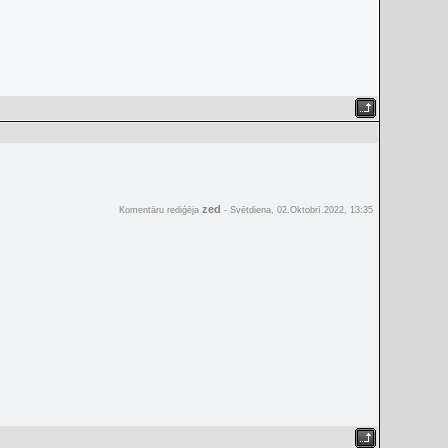
zed
Komentāru rediģēja
-
Svētdiena, 02.Oktobrī.2022, 13:35