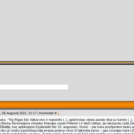
, 06.Augustā.2021, 21:17 | Komentāri #
1
ka : “No Rīgas līdz Valkai viss ir nopostīts (..), apdzīvotas vietas pastāv tikai uz kartes (..
 Borisa Šeremetjeva vēstules Krievijas caram Pēterim I ir bieži citētas, lai raksturotu Lielā
šBaltijā, kas aplūkojama Esplanādē līdz 10. augustam, šoreiz – par kara postījumiem lauku a
bu un muižu izpostīšana bija ierasta prakse visos šī laikmeta karos – gan Livonijas karā (