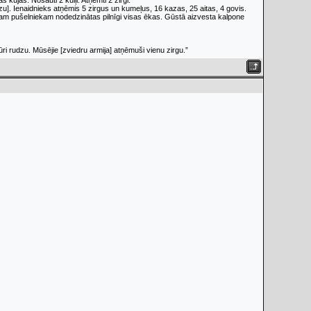
ujas. Nošauti 2 kuiļi. Atņemti 2 zirgi.
u]. Ienaidnieks atņēmis 5 zirgus un kumeļus, 16 kazas, 25 aitas, 4 govis.
tram pušelniekam nodedzinātas pilnīgi visas ēkas. Gūstā aizvesta kalpone
i rudzu. Mūsējie [zviedru armija] atņēmuši vienu zirgu.”