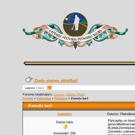
Ziedo vietnes attīstībai!
1
Lappuse
1
no
1
Foruma moderators:
,
,
otomars
Valduha
Meilis
Forums
»
Viskautkas
»
Pļāpātuve
»
Ziemeļu karš
Ziemeļu karš
Kalnietis
Datums: Piektdiena
Pārkopēju no feisbu
Darba rūķis
ģenerālfeldmaršala
#LielaisZiemeļukar
Zemnieku saimniecī
Komentāri:
256