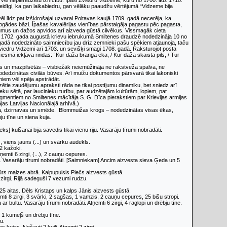
ē vēl nepieredzētu iznīcību. Īpaši Zviedru Vidzemē, kuru no 1700. līdz 1710.
veidīgi, ka gan laikabiedru, gan vēlāku paaudžu vērtējumā “Vidzeme bija
l līdz pat izšķirošajai uzvarai Poltavas kaujā 1709. gadā necerēja, ka
tu apgādes bāzi. Īpašas kavalērijas vienības pārstaigāja pagastu pēc pagasta,
rumus un dažos apvidos arī aizveda gūstā cilvēkus. Vissmagāk cieta
, 1702. gada augustā krievu iebrukumā Smiltenes draudzē nodedzināja 10 no
adā nodedzināto saimniecību jau drīz zemnieki pašu spēkiem atjaunoja, taču
viedru Vidzemi arī 1703. un sevišķi smagi 1708. gadā. Raksturojot posta
smā iekļāva rindas: “Kur daža branga ēka, / Kur daža skaista pils, / Tur
ās un mazpilsētās – visbiežāk neiemūžināja ne rakstveža spalva, ne
nodedzinātas civilās būves. Arī muižu dokumentos pārsvarā tikai lakoniski
miem vēl spēja apstrādāt.
zētie zaudējumu apraksti rāda ne tikai postījumu dinamiku, bet sniedz arī
u sētā, par laucinieku turību, par audzētajām kultūrām, lopiem, pat
agmentiem no Smiltenes mācītāja S. G. Dīca pierakstiem par Krievijas armijas
as Latvijas Nacionālajā arhīvā.)
māja, dzirnavas un smēde. Blommuižas krogs – nodedzinātas visas ēkas,
u tīne un siena kuja.
s] kulšanai bija savedis tikai vienu riju. Vasarāju tīrumi nobradāti.
s, viens jauns (...) un svārku audekls.
 2 kažoki.
ņemti 6 zirgi, (...), 2 cauņu cepures.
ja. Vasarāju tīrumi nobradāti. [Saimniekam] Ancim aizvesta sieva Ģeda un 5
 pūrs maizes abrā. Kalpupuisis Piečs aizvests gūstā.
zirgi. Rijā sadeguši 7 vezumi rudzu.
 25 aitas. Dēls Kristaps un kalps Jānis aizvests gūstā.
ti 8 zirgi, 3 svārki, 2 sagšas, 1 vamzis, 2 cauņu cepures, 25 bišu stropi.
 bultu. Vasarāju tīrumi nobradāti. Atņemti 6 zirgi, 4 raglopi un drēbju tīne.
, 1 kumeļš un drēbju tīne.
u.