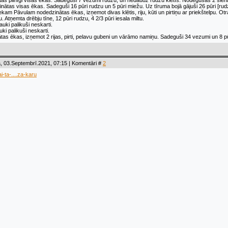
as pilnīgi visas ēkas. Sadeguši 7 vezumi rudzu, un nedaudz rudzu klētīs. Nodegušas 2 sienas k
ātas visas ēkas. Sadeguši 16 pūri rudzu un 5 pūri miežu. Uz tīruma bojā gājuši 26 pūri [rudz
kam Pāvulam nodedzinātas ēkas, izņemot divas klētis, riju, kūti un pirtiņu ar priekštelpu. O
 Atņemta drēbju tīne, 12 pūri rudzu, 4 2/3 pūri iesala miltu.
auki palikuši neskarti.
ki palikuši neskarti.
as ēkas, izņemot 2 rijas, pirti, pelavu gubeni un vārāmo namiņu. Sadeguši 34 vezumi un 8 pūr
, 03.Septembrī.2021, 07:15 | Komentāri #
2
i-ta-....za-karu