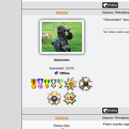
Valduha
Datums: Piektdiena
"Vēsturnieks" Vova
Tev nebūs svešu taut
Stāstnieks
Komentāri:
13176
Kalnietis
Datums: Pirmdiena,
Putins mazliet saj
Darba rūķis