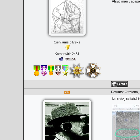
Atsūti man vacapā,
Cienījams cilvēks
Komentāri:
2431
zed
Datums: Otrdiena, 
Nu redz, tai laikā 