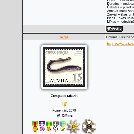
Celmi – nodedzināt
Doredes – nodedzin
Čakstes – pušelnie
Anna ar meitu Annu.
Zarvāļi – ēkas un l
Bises – ēkas un lau
Mīkas – nodedzināt
nēģis
Datums: Piektdiena
https://www.la.lv/va
Zemgales rakaris
Komentāri:
2879