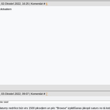
 02.Oktobrī.2022, 16:25 | Komentāri #
6
ilobaitiem
 03.Oktobrī.2022, 09:07 | Komentāri #
7
ikt bildi!
 platums nedrīkst būt virs 1500 pikseļiem un pēc "Browse" izpildīšanas jākopē saturs no tā lo