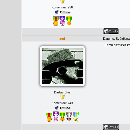
Komentāri:
256
zed
Datums: Svētdiena,
.Esmu aizmirsis kā i
Darba rūķis
Komentāri:
743