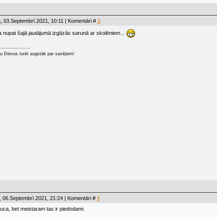
, 03.Septembrī.2021, 10:11 | Komentāri #
3
 nupat šajā jautājumā izgāzās sarunā ar skolēniem...
u Dievus turēt augstāk par savējiem!
 06.Septembrī.2021, 21:24 | Komentāri #
4
auca, bet meistaram tas ir piedodami.