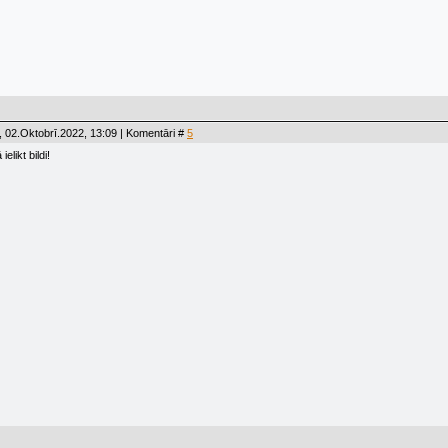
 02.Oktobrī.2022, 13:09 | Komentāri #
5
elikt bildi!