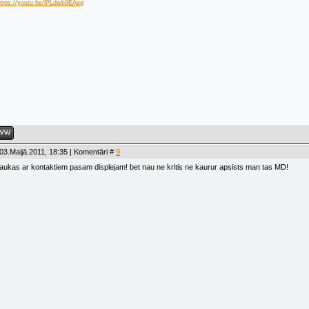
ttps://youtu.be/iPLdwb9EAeg
03.Maijā.2011, 18:35 | Komentāri #
9
aukas ar kontaktiem pasam displejam! bet nau ne kritis ne kaurur apsists man tas MD!