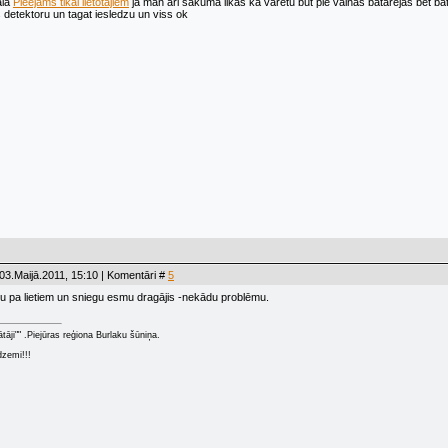
ala
Pieejams tikai lietotājiem
ja man ari sakuma likas ka varetu but pie vainas batarejas bet bat
s detektoru un tagat iesledzu un viss ok
03.Maijā.2011, 15:10 | Komentāri #
5
ku pa lietiem un sniegu esmu dragājis -nekādu problēmu.
ātāji"" .Piejūras reģiona Burlaku šūniņa.
dzemi!!!