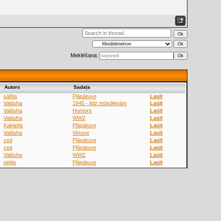
Meklēšana:
Аutors
Sadaļa
sālītis
Pļāpātuve
Lasīt
Valduha
1945 - līdz mūsdienām
Lasīt
Valduha
Humors
Lasīt
Valduha
WW2
Lasīt
Kalnietis
Pļāpātuve
Lasīt
Valduha
Virtuve
Lasīt
zed
Pļāpātuve
Lasīt
zed
Pļāpātuve
Lasīt
Valduha
WW2
Lasīt
nēģis
Pļāpātuve
Lasīt