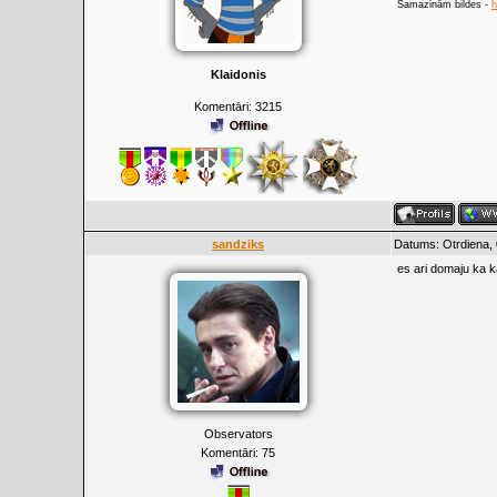
Samazinām bildes -
h
Klaidonis
Komentāri:
3215
sandziks
Datums: Otrdiena, 
es ari domaju ka k
Observators
Komentāri:
75