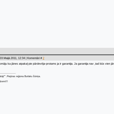
03.Maijā.2011, 12:34 | Komentāri #
2
Domāju ka jānes atpakaļ pie pārdevēja-protams ja ir garantija. Ja garantija nav ,tad būs vien 
ātāji"" .Piejūras reģiona Burlaku šūniņa.
dzemi!!!