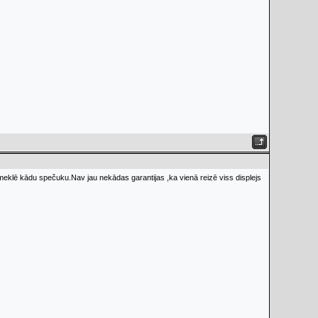
jāmeklē kādu spečuku.Nav jau nekādas garantijas ,ka vienā reizē viss displejs