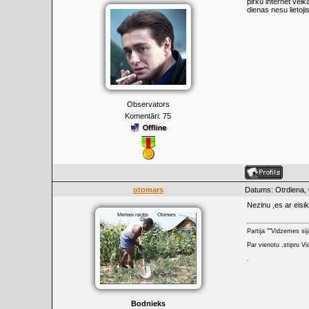
pirku internet veik
dienas nesu lietoji
Observators
Komentāri:
75
otomars
Datums: Otrdiena, 
Nezinu ,es ar eisi
Partija ""Vidzemes sij
Par vienotu ,stipru Vi
.
Bodnieks