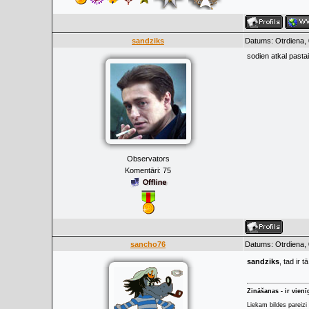
sandziks
Datums: Otrdiena, 
sodien atkal pasta
Observators
Komentāri:
75
sancho76
Datums: Otrdiena, 
sandziks
, tad ir 
Zināšanas - ir vien
Liekam bildes pareizi