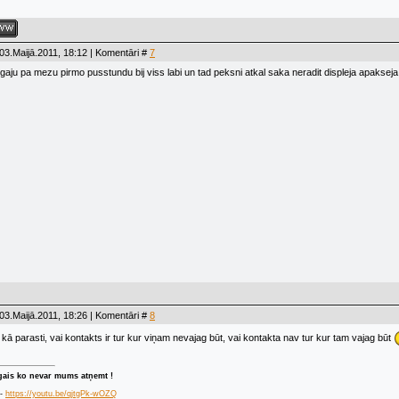
03.Maijā.2011, 18:12 | Komentāri #
7
igaju pa mezu pirmo pusstundu bij viss labi un tad peksni atkal saka neradit displeja apakseja
03.Maijā.2011, 18:26 | Komentāri #
8
tā kā parasti, vai kontakts ir tur kur viņam nevajag būt, vai kontakta nav tur kur tam vajag būt
īgais ko nevar mums atņemt !
 -
https://youtu.be/qjtgPk-wOZQ