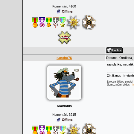
Komentāri:
4100
sancho76
Datums: Otrdiena, 
sandziks
, nepatīk
Zināšanas - ir vien
Liekam bildes pareizi
Samazinām bildes -
h
Klaidonis
Komentāri:
3215