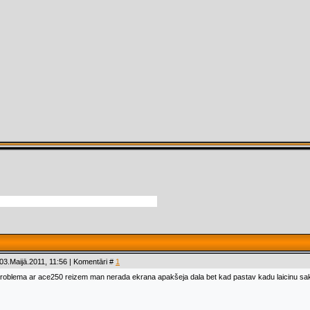
03.Maijā.2011, 11:56 | Komentāri #
1
roblema ar ace250 reizem man nerada ekrana apakšeja dala bet kad pastav kadu laicinu sak 