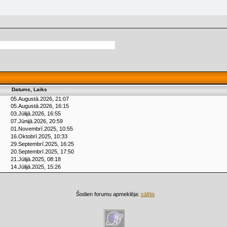
Datums, Laiks
05.Augustā.2026, 21:07
05.Augustā.2026, 16:15
03.Jūlijā.2026, 16:55
07.Jūnijā.2026, 20:59
01.Novembrī.2025, 10:55
16.Oktobrī.2025, 10:33
29.Septembrī.2025, 16:25
20.Septembrī.2025, 17:50
21.Jūlijā.2025, 08:18
14.Jūlijā.2025, 15:26
Šodien forumu apmeklēja:
sālītis