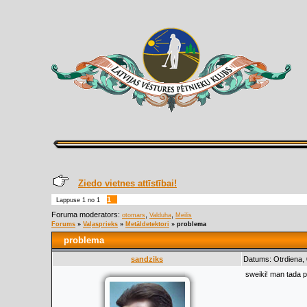
Ziedo vietnes attīstībai!
1
Lappuse
1
no
1
Foruma moderators:
,
,
otomars
Valduha
Meilis
Forums
»
Vaļasprieks
»
Metāldetektori
»
problema
problema
sandziks
Datums: Otrdiena, 
sweiki! man tada p