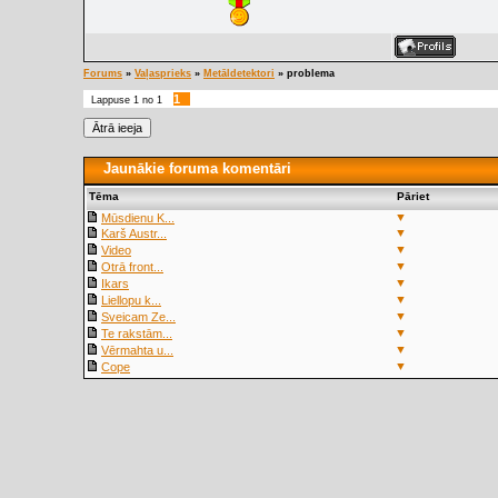
Forums
»
Vaļasprieks
»
Metāldetektori
»
problema
1
Lappuse
1
no
1
Jaunākie foruma komentāri
Tēma
Pāriet
▼
Mūsdienu K...
▼
Karš Austr...
▼
Video
▼
Otrā front...
▼
Ikars
▼
Liellopu k...
▼
Sveicam Ze...
▼
Te rakstām...
▼
Vērmahta u...
▼
Cope