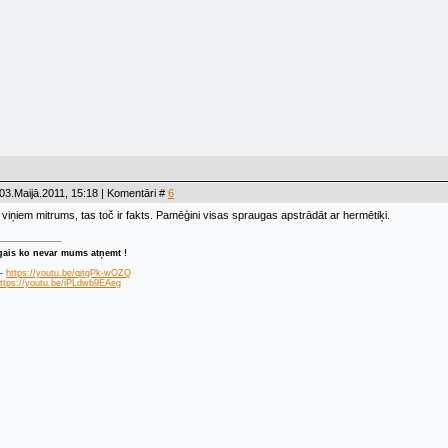
03.Maijā.2011, 15:18 | Komentāri #
6
 viņiem mitrums, tas toč ir fakts. Pamēģini visas spraugas apstrādāt ar hermētiķi.
īgais ko nevar mums atņemt !
 -
https://youtu.be/qjtgPk-wOZQ
ttps://youtu.be/iPLdwb9EAeg