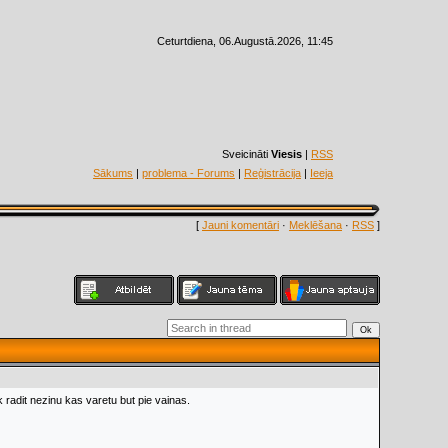
Ceturtdiena, 06.Augustā.2026, 11:45
Sveicināti
Viesis
|
RSS
Sākums
|
problema - Forums
|
Reģistrācija
|
Ieeja
[
Jauni komentāri
·
Meklēšana
·
RSS
]
radit nezinu kas varetu but pie vainas.