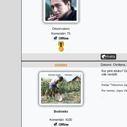
Observators
Komentāri:
75
otomars
Datums: Otrdiena, 
Kur pirki eisiku? 
sāk nerādīt.
Partija ""Vidzemes sij
Par vienotu ,stipru Vi
.
Bodnieks
Komentāri:
4100