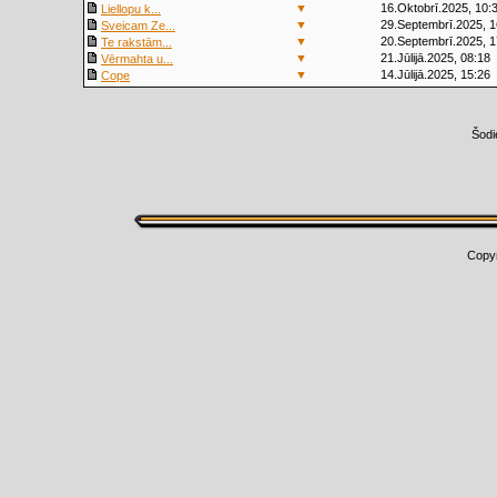
▼
16.Oktobrī.2025, 10:
Liellopu k...
▼
29.Septembrī.2025, 1
Sveicam Ze...
▼
20.Septembrī.2025, 1
Te rakstām...
▼
21.Jūlijā.2025, 08:18
Vērmahta u...
▼
14.Jūlijā.2025, 15:26
Cope
Šodi
Copy