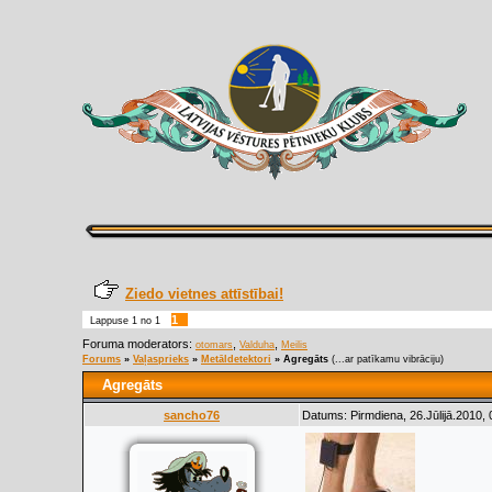
Ziedo vietnes attīstībai!
1
Lappuse
1
no
1
Foruma moderators:
,
,
otomars
Valduha
Meilis
Forums
»
Vaļasprieks
»
Metāldetektori
»
Agregāts
(...ar patīkamu vibrāciju)
Agregāts
sancho76
Datums: Pirmdiena, 26.Jūlijā.2010,