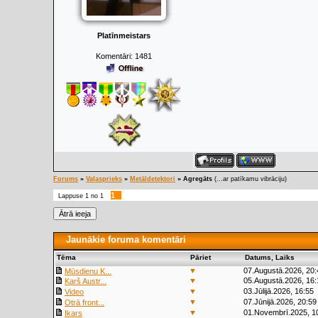
Platīnmeistars
Komentāri:
1481
Forums
»
Vaļasprieks
»
Metāldetektori
»
Agregāts
(...ar patīkamu vibrāciju)
1
Lappuse
1
no
1
Jaunākie foruma komentāri
Tēma
Pāriet
Datums, Laiks
▼
07.Augustā.2026, 20:
Mūsdienu K...
▼
05.Augustā.2026, 16:
Karš Austr...
▼
03.Jūlijā.2026, 16:55
Video
▼
07.Jūnijā.2026, 20:59
Otrā front...
▼
01.Novembrī.2025, 1
Ikars