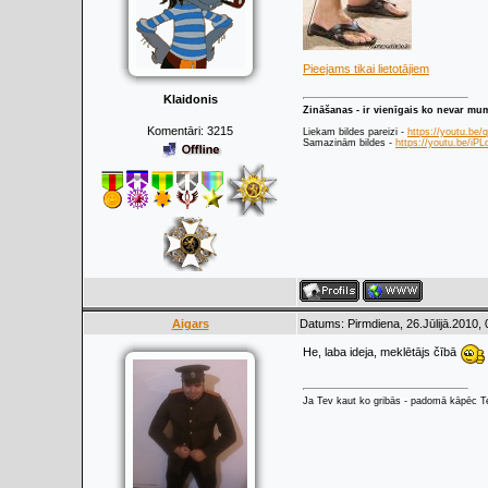
Pieejams tikai lietotājiem
Klaidonis
Zināšanas - ir vienīgais ko nevar mu
Komentāri:
3215
Liekam bildes pareizi -
https://youtu.be
Samazinām bildes -
https://youtu.be/i
Aigars
Datums: Pirmdiena, 26.Jūlijā.2010,
He, laba ideja, meklētājs čībā
Ja Tev kaut ko gribās - padomā kāpēc Tev