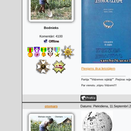
Bodnieks
Komentāri:
4100
Pieejams tikai lietotājiem
Partija ""Vidzemes sijātāji"" .Piejūras re
Par vienotu ,stipru Vidzemi!!!
.
otomars
Datums: Piektdiena, 11.Septembrī.2