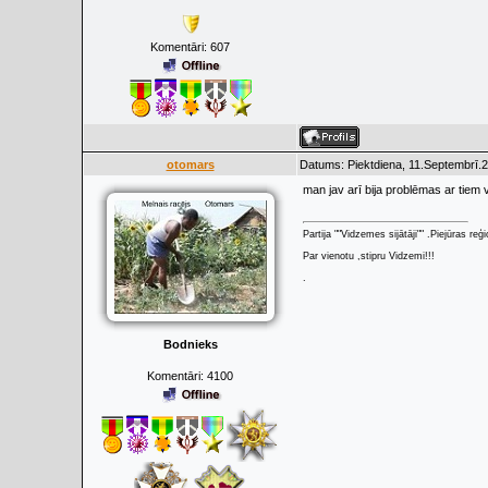
Komentāri:
607
otomars
Datums: Piektdiena, 11.Septembrī.2
man jav arī bija problēmas ar tiem 
Partija ""Vidzemes sijātāji"" .Piejūras re
Par vienotu ,stipru Vidzemi!!!
.
Bodnieks
Komentāri:
4100