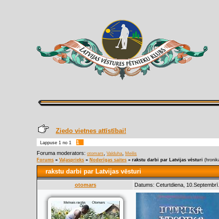
Ziedo vietnes attīstībai!
1
Lappuse
1
no
1
Foruma moderators:
,
,
otomars
Valduha
Meilis
Forums
»
Vaļasprieks
»
Noderīgas saites
»
rakstu darbi par Latvijas vēsturi
(hronik
rakstu darbi par Latvijas vēsturi
otomars
Datums: Ceturtdiena, 10.Septembrī