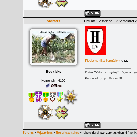
otomars
Datums: Sestdiena, 12.Septembrī.2
Pieejams tikai lietotājiem
u.t.t.
Bodnieks
Partija ""Vidzemes sijātāji"" .Piejūras re
Par vienotu ,stipru Vidzemi!!!
Komentāri:
4100
.
Forums
»
Vaļasprieks
»
Noderīgas saites
»
rakstu darbi par Latvijas vēsturi
(hronik