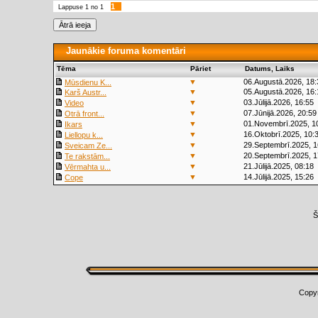
1
Lappuse
1
no
1
Jaunākie foruma komentāri
Tēma
Pāriet
Datums, Laiks
▼
06.Augustā.2026, 18:
Mūsdienu K...
▼
05.Augustā.2026, 16:
Karš Austr...
▼
03.Jūlijā.2026, 16:55
Video
▼
07.Jūnijā.2026, 20:59
Otrā front...
▼
01.Novembrī.2025, 1
Ikars
▼
16.Oktobrī.2025, 10:
Liellopu k...
▼
29.Septembrī.2025, 1
Sveicam Ze...
▼
20.Septembrī.2025, 1
Te rakstām...
▼
21.Jūlijā.2025, 08:18
Vērmahta u...
▼
14.Jūlijā.2025, 15:26
Cope
Š
Copy