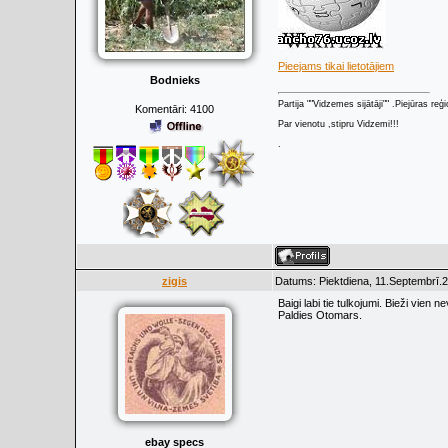
Pieejams tikai lietotājiem
Bodnieks
Partija ""Vidzemes sijātāji"" .Piejūras re
Komentāri:
4100
Par vienotu ,stipru Vidzemi!!!
.
zigis
Datums: Piektdiena, 11.Septembrī.2
Baigi labi tie tulkojumi. Bieži vien
Paldies Otomars.
ebay specs