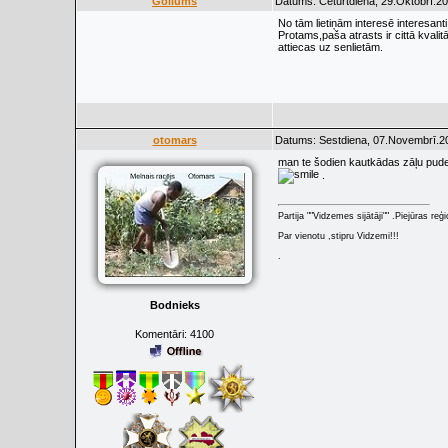
Gollums
Datums: Ceturtdiena, 29.Oktobrī.20
No tām lietiņām interesē interesant
Protams,paša atrasts ir cittā kvalit
attiecas uz senlietām.
otomars
Datums: Sestdiena, 07.Novembrī.20
man te šodien kautkādas zāļu pudel
.
Partija ""Vidzemes sijātāji"" .Piejūras re
Par vienotu ,stipru Vidzemi!!!
.
Bodnieks
Komentāri:
4100