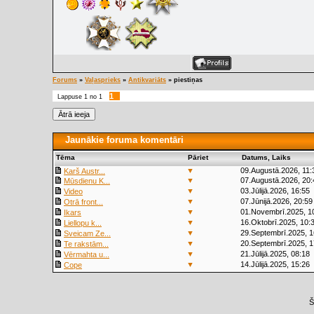
Forums
»
Vaļasprieks
»
Antikvariāts
»
piestiņas
1
Lappuse
1
no
1
Jaunākie foruma komentāri
Tēma
Pāriet
Datums, Laiks
▼
09.Augustā.2026, 11:
Karš Austr...
▼
07.Augustā.2026, 20:
Mūsdienu K...
▼
03.Jūlijā.2026, 16:55
Video
▼
07.Jūnijā.2026, 20:59
Otrā front...
▼
01.Novembrī.2025, 1
Ikars
▼
16.Oktobrī.2025, 10:
Liellopu k...
▼
29.Septembrī.2025, 1
Sveicam Ze...
▼
20.Septembrī.2025, 1
Te rakstām...
▼
21.Jūlijā.2025, 08:18
Vērmahta u...
▼
14.Jūlijā.2025, 15:26
Cope
Š