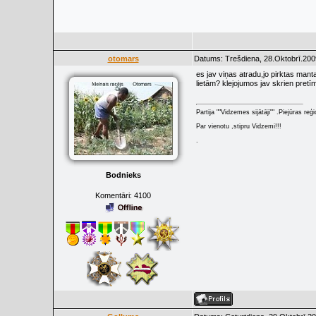
otomars
Datums: Trešdiena, 28.Oktobrī.200
es jav viņas atradu,jo pirktas man
lietām? klejojumos jav skrien pretī
Partija ""Vidzemes sijātāji"" .Piejūras re
Par vienotu ,stipru Vidzemi!!!
.
Bodnieks
Komentāri:
4100