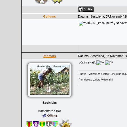
Gollums
Datums: Sestdiena, 07.Novembrī.20
Nu,ka tik neizšķīst pavit
otomars
Datums: Sestdiena, 07.Novembrī.20
būsim skatīt
Partija ""Vidzemes sijātāji"" .Piejūras re
Par vienotu ,stipru Vidzemi!!!
.
Bodnieks
Komentāri:
4100