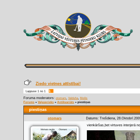
Ziedo vietnes attīstībai!
1
Lappuse
1
no
1
Foruma moderators:
,
,
otomars
Valduha
Meilis
Forums
»
Vaļasprieks
»
Antikvariāts
»
piestiņas
piestiņas
otomars
Datums: Trešdiena, 28.Oktobrī.200
vienkāršas,bet virtuves interjerā 