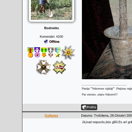
Bodnieks
Komentāri:
4100
Partija ""Vidzemes sijātāji"" .Piejūras re
Par vienotu ,stipru Vidzemi!!!
.
Gollums
Datums: Trešdiena, 28.Oktobrī.200
Jā,kad nopucēs,būs glīši.Es arī grib