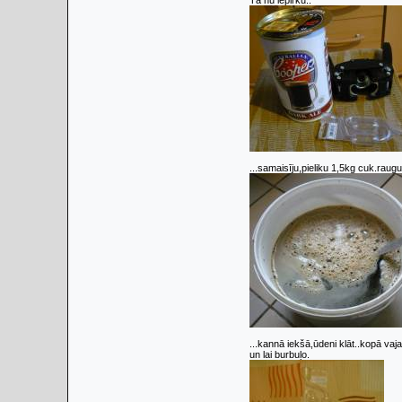
Tā nu iepirku..
...samaisīju,pieliku 1,5kg cuk.raug
...kannā iekšā,ūdeni klāt..kopā vajag
un lai burbuļo.