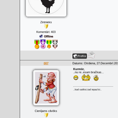
Zintnieks
Komentāri:
403
007
Datums: Otrdiena, 27.Decembrī.201
Kurmiic
,
..nu re..esam bračkas...
..kad satiksi,tad iepazīsi..
Cienījams cilvēks