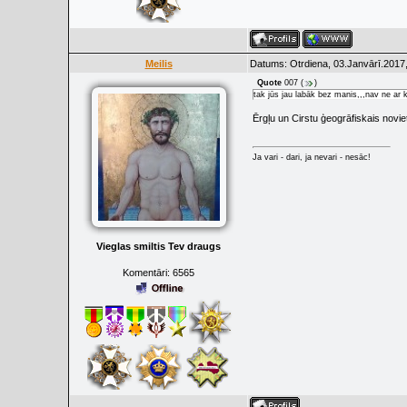
Meilis
Datums: Otrdiena, 03.Janvārī.2017,
Quote
007
(
)
tak jūs jau labāk bez manis,,,nav ne ar 
Ērgļu un Cirstu ģeogrāfiskais noviet
Ja vari - dari, ja nevari - nesāc!
Vieglas smiltis Tev draugs
Komentāri:
6565