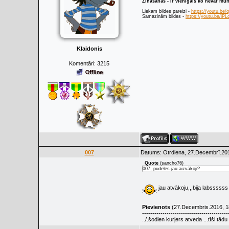
Zināšanas - ir vienīgais ko nevar mu
Liekam bildes pareizi -
https://youtu.be
Samazinām bildes -
https://youtu.be/i
Klaidonis
Komentāri:
3215
007
Datums: Otrdiena, 27.Decembrī.201
Quote
(
sancho76
)
007, pudeles jau aizvākoji?
jau atvākoju,,,bija labsssss
Pievienots
(27.Decembris.2016, 1
------------------------------------------
../.šodien kurjers atveda ...tīši tād