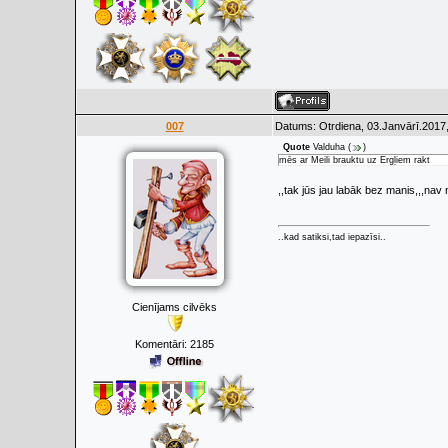
007
Datums: Otrdiena, 03.Janvārī.2017,
Quote
Valduha
(
)
mēs ar Meili brauktu uz Ērgļiem rakt
,,tak jūs jau labāk bez manis,,,nav
..kad satiksi,tad iepazīsi..
Cienījams cilvēks
Komentāri:
2185