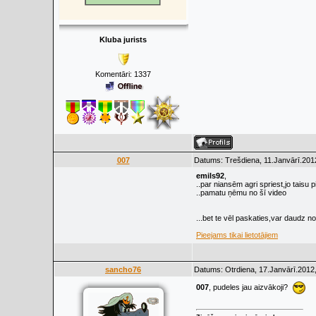
Kluba jurists
Komentāri:
1337
007
Datums: Trešdiena, 11.Janvārī.201
emils92
,
..par niansēm agri spriest,jo taisu p
..pamatu ņēmu no šī video
...bet te vēl paskaties,var daudz no
Pieejams tikai lietotājiem
sancho76
Datums: Otrdiena, 17.Janvārī.2012,
007
, pudeles jau aizvākoji?