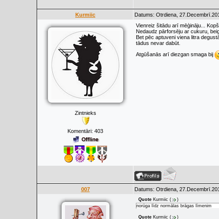
Kurmiic
Datums: Otrdiena, 27.Decembrī.201
Vienreiz šitādu arī mēģināju... Kopš
Nedaudz pārforsēju ar cukuru, beig
Bet pēc aptuveni viena litra degust
tādus nevar dabūt.
Atgūšanās arī diezgan smaga bij
Zintnieks
Komentāri:
403
007
Datums: Otrdiena, 27.Decembrī.201
Quote
Kurmiic
(
)
norūga līdz normālas brāgas līmenim
Quote
Kurmiic
(
)