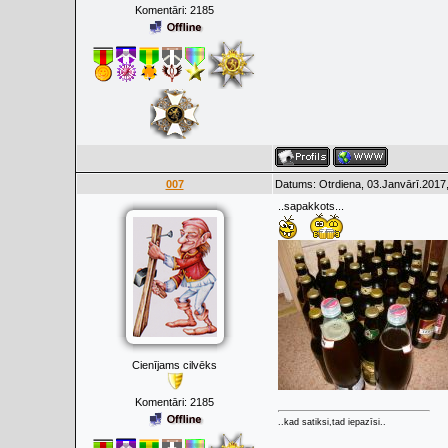
Komentāri:
2185
007
Datums: Otrdiena, 03.Janvārī.2017,
..sapakkots...
Cienījams cilvēks
Komentāri:
2185
..kad satiksi,tad iepazīsi..