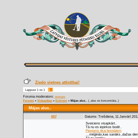
Ziedo vietnes attīstībai!
1
Lappuse
1
no
1
Foruma moderators:
otomars
Forums
»
Viskautkas
»
Dzērieni
»
Mājas alus..
(..alus no koncentrāta..)
Mājas alus..
007
Datums: Trešdiena, 11.Janvārī.201
Sveiciens visapkārt..
Tā nu es iepirkos bodē..
Pieejams tikai lietotājiem
....mēģinās,kas sanāks.,dažas diena