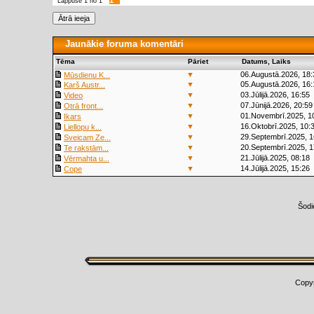
1
Lappuse
1
no
1
Jaunākie foruma komentāri
Tēma
Pāriet
Datums, Laiks
▼
06.Augustā.2026, 18:
Mūsdienu K...
▼
05.Augustā.2026, 16:
Karš Austr...
▼
03.Jūlijā.2026, 16:55
Video
▼
07.Jūnijā.2026, 20:59
Otrā front...
▼
01.Novembrī.2025, 1
Ikars
▼
16.Oktobrī.2025, 10:
Liellopu k...
▼
29.Septembrī.2025, 1
Sveicam Ze...
▼
20.Septembrī.2025, 1
Te rakstām...
▼
21.Jūlijā.2025, 08:18
Vērmahta u...
▼
14.Jūlijā.2025, 15:26
Cope
Šodi
Copy