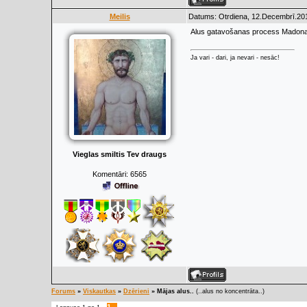
Meilis
Datums: Otrdiena, 12.Decembrī.201
Alus gatavošanas process Madonas
Ja vari - dari, ja nevari - nesāc!
Vieglas smiltis Tev draugs
Komentāri:
6565
Forums
»
Viskautkas
»
Dzērieni
»
Mājas alus..
(..alus no koncentrāta..)