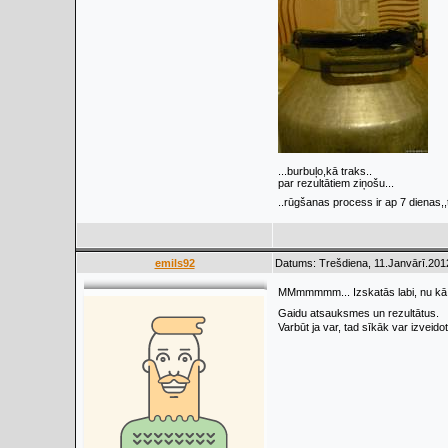
...burbuļo,kā traks..
par rezultātiem ziņošu...
..rūgšanas process ir ap 7 dienas,,
emils92
Datums: Trešdiena, 11.Janvārī.201
MMmmmmm... Izskatās labi, nu kā pro
Gaidu atsauksmes un rezultātus.
Varbūt ja var, tad sīkāk var izveido