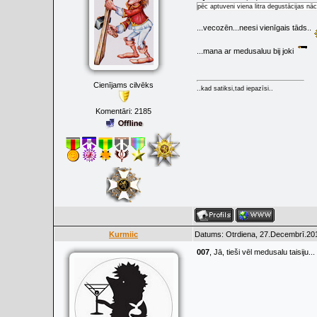
pēc aptuveni viena litra degustācijas nā
...vecozēn...neesi vienīgais tāds..
...mana ar medusaluu bij joki
Cienījams cilvēks
..kad satiksi,tad iepazīsi..
Komentāri:
2185
Kurmiic
Datums: Otrdiena, 27.Decembrī.201
007
, Jā, tieši vēl medusalu taisiju.