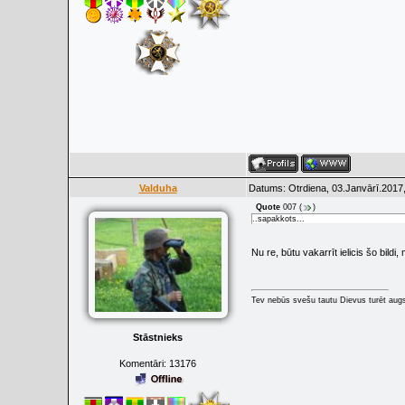
Valduha
Datums: Otrdiena, 03.Janvārī.2017,
Quote
007
(
)
..sapakkots...
Nu re, būtu vakarrīt ielicis šo bildi
Tev nebūs svešu tautu Dievus turēt augs
Stāstnieks
Komentāri:
13176