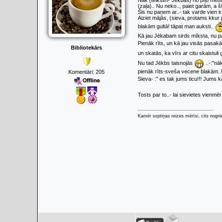
Nāk (teiksim- Jēkbas) no pīļu medī
(zaļa).. Nu neko.., paiet garām, a 
Šis nu paņem ar..- tak varde vien ir.
Aiziet mājās, (sieva, protams kkur 
blakām gultā! tāpat man auksti..
Kā jau Jēkabam sirds mīksta, nu p
Pienāk rīts, un kā jau visās pasakā
Bibliotekārs
un skatās, ka vīrs ar citu skaistuli g
Nu tad Jēkbs taisnojās
..-:"nā
pienāk rīts-sveša vecene blakām..!"
Komentāri:
205
Sieva- :" es tak jums ticu!!! Jums ka
Tosts par to..- lai sievietes vienmēr 
Kamēr septiņas reizes mērīsi, cits nogrie