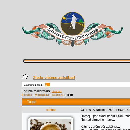
Ziedo vietnes attīstībai!
1
Lappuse
1
no
1
Foruma moderators:
otomars
Forums
»
Viskautkas
»
Dzērieni
»
Tosti
Tosti
coffee
Datums: Sestdiena, 25.Februārī.20
Domāju, par skādi nebūtu šādu zaru
Nu, tad pirmo no manis..
Klāni.., varētu būt Lubānas..