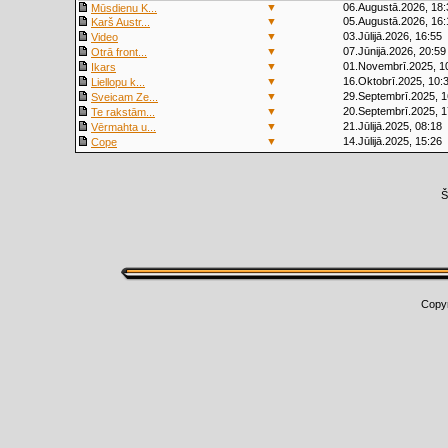
▼
06.Augustā.2026, 18:
Mūsdienu K...
▼
05.Augustā.2026, 16:
Karš Austr...
▼
03.Jūlijā.2026, 16:55
Video
▼
07.Jūnijā.2026, 20:59
Otrā front...
▼
01.Novembrī.2025, 1
Ikars
▼
16.Oktobrī.2025, 10:
Liellopu k...
▼
29.Septembrī.2025, 1
Sveicam Ze...
▼
20.Septembrī.2025, 1
Te rakstām...
▼
21.Jūlijā.2025, 08:18
Vērmahta u...
▼
14.Jūlijā.2025, 15:26
Cope
Š
Copy