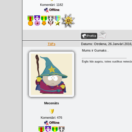
Komentāri:
1182
TiiFs
Datums: Otrdiena, 26.Janvārī.2016,
Mums ir Gumaks .
Ērglis lido augstu, toties suslikus neiesū
Mecenāts
Komentāri:
476