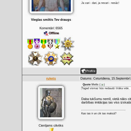
Ja vari - dari, ja nevari - nesāc!
Vieglas smiltis Tev draugs
Komentāri:
6565
rukets
Datums: Ceturtdiena, 15.Septembrī
Quote
Meilis
(
)
Tagad vismaz būs nedaudz tīrāka vide.
Daba tukšumu nemīl, vietā nāks cits
darbības imitācijas tas viss izskatā
Kas tas ir un cik tas maksā?
Cienījams cilvēks