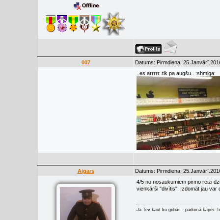
007
Datums: Pirmdiena, 25.Janvārī.201
..es arrrrr..tik pa augšu.. :shmiga:
Aigars
Datums: Pirmdiena, 25.Janvārī.201
4/5 no nosaukumiem pirmo reizi dz
vienkārši "divītis". Izdomāt jau v
Ja Tev kaut ko gribās - padomā kāpēc Tev