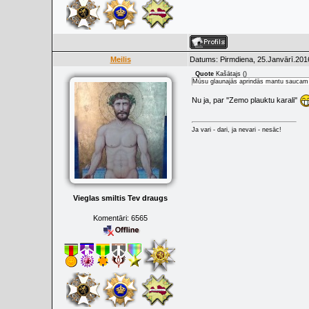
Meilis
Datums: Pirmdiena, 25.Janvārī.201
Quote
Kašātajs
(
)
Mūsu glaunajās aprindās mantu saucam 
Nu ja, par ''Zemo plauktu karali''
Ja vari - dari, ja nevari - nesāc!
Vieglas smiltis Tev draugs
Komentāri:
6565