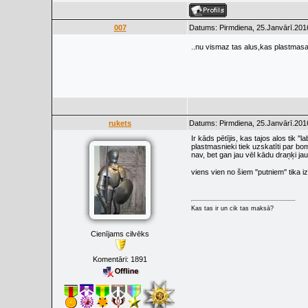
007
Datums: Pirmdiena, 25.Janvārī.201
..nu vismaz tas alus,kas plastma
rukets
Datums: Pirmdiena, 25.Janvārī.201
Ir kāds pētījis, kas tajos alos tik ''
plastmasnieki tiek uzskatīti par bom
nav, bet gan jau vēl kādu draņķi jauc
viens vien no šiem ''putniem'' tika 
Kas tas ir un cik tas maksā?
Cienījams cilvēks
Komentāri:
1891