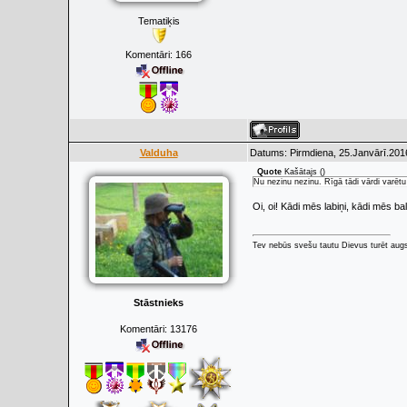
Tematiķis
Komentāri:
166
Valduha
Datums: Pirmdiena, 25.Janvārī.201
Quote
Kašātajs
(
)
Nu nezinu nezinu. Rīgā tādi vārdi varēt
Oi, oi! Kādi mēs labiņi, kādi mēs bal
Tev nebūs svešu tautu Dievus turēt augs
Stāstnieks
Komentāri:
13176