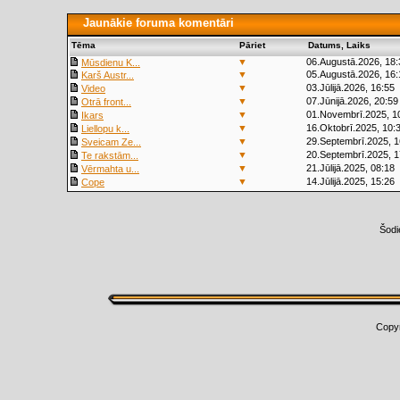
Jaunākie foruma komentāri
Tēma
Pāriet
Datums, Laiks
▼
06.Augustā.2026, 18:
Mūsdienu K...
▼
05.Augustā.2026, 16:
Karš Austr...
▼
03.Jūlijā.2026, 16:55
Video
▼
07.Jūnijā.2026, 20:59
Otrā front...
▼
01.Novembrī.2025, 1
Ikars
▼
16.Oktobrī.2025, 10:
Liellopu k...
▼
29.Septembrī.2025, 1
Sveicam Ze...
▼
20.Septembrī.2025, 1
Te rakstām...
▼
21.Jūlijā.2025, 08:18
Vērmahta u...
▼
14.Jūlijā.2025, 15:26
Cope
Šodi
Copy