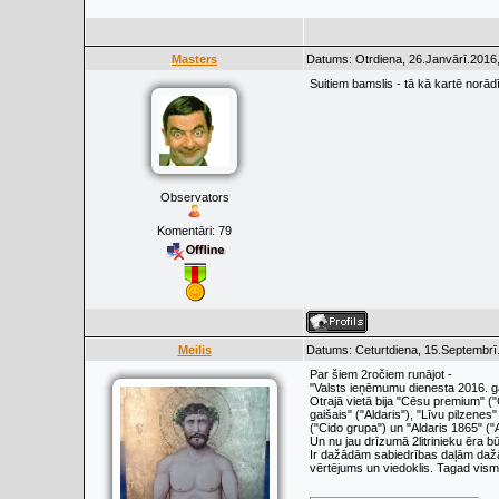
Masters
Datums: Otrdiena, 26.Janvārī.2016,
Suitiem bamslis - tā kā kartē norādī
Observators
Komentāri:
79
Meilis
Datums: Ceturtdiena, 15.Septembrī
Par šiem 2ročiem runājot -
''Valsts ieņēmumu dienesta 2016. ga
Otrajā vietā bija "Cēsu premium" ("C
gaišais" ("Aldaris"), "Līvu pilzenes
("Cido grupa") un "Aldaris 1865" ("Al
Un nu jau drīzumā 2litrinieku ēra bū
Ir dažādām sabiedrības daļām dažād
vērtējums un viedoklis. Tagad vis