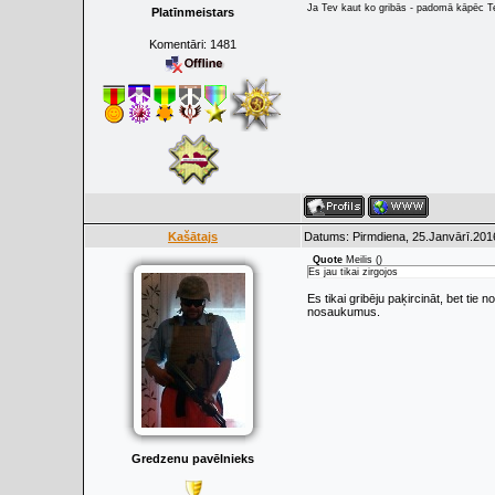
Ja Tev kaut ko gribās - padomā kāpēc Tev
Platīnmeistars
Komentāri:
1481
Kašātajs
Datums: Pirmdiena, 25.Janvārī.201
Quote
Meilis
(
)
Es jau tikai zirgojos
Es tikai gribēju paķircināt, bet ti
nosaukumus.
Gredzenu pavēlnieks