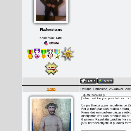
Platīnmeistars
Komentāri:
1481
Meilis
Datums: Pirmdiena, 25.Janvārī.201
Quote
Kašātajs
(
)
Gribās zināt kas jūsu pusē būtu es. Es 
Es jau tikai zirgojos, iepatikās tie 2li
Bet ja runā par alus pudeļu saturu,
Pirms dažiem gadiem dārza svētkos 
cienījamus 5% alus brendus kā arī pl
6 aliņiem. Rezultātā izrādījās ka vi
ja tu neredzi etiķeti un pudeles for