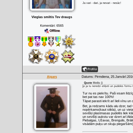
Ja vari - dari, ja nevari - nesāc!
Vieglas smiltis Tev draugs
Komentāri:
6565
Aigars
Datums: Pirmdiena, 25.Janvārī.201
Quote
Meilis
(
)
jo ja tu neredzi etiķeti un pudeles formu 
Tur nu es piekrītu. Paši esam līdzī
bet pat tas nav 100%!
Tāpat parasti iekrīt arī lieli vīnu u
Bet, ja redzams kādu alu dzer, tad 
nopērkamo(kaut stikla), un uz vietas
sevišķi plastmasas pudelēs liek klāt
un sevišķi aukstu var dzert arī Ald
Piebalgas, Užavas, Brengulis, Brālis,
visādām puķu un skuju piegaršām( tji