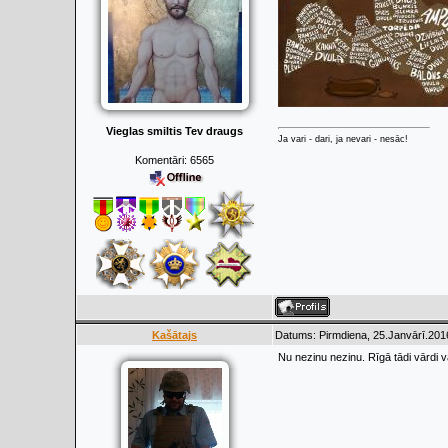
Vieglas smiltis Tev draugs
Ja vari - dari, ja nevari - nesāc!
Komentāri:
6565
Kašātajs
Datums: Pirmdiena, 25.Janvārī.201
Nu nezinu nezinu. Rīgā tādi vārdi