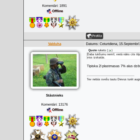
Komentāri:
1891
Valduha
Datums: Ceturtdiena, 15.Septembrī
Quote
rukets
(
)
Daba tukšumu nemīl, vietā nāks cits tilp
viss izskatās.
Tipiska 2l plastmasas 7% alus dzē
Tev nebūs svešu tautu Dievus turēt augs
Stāstnieks
Komentāri:
13176