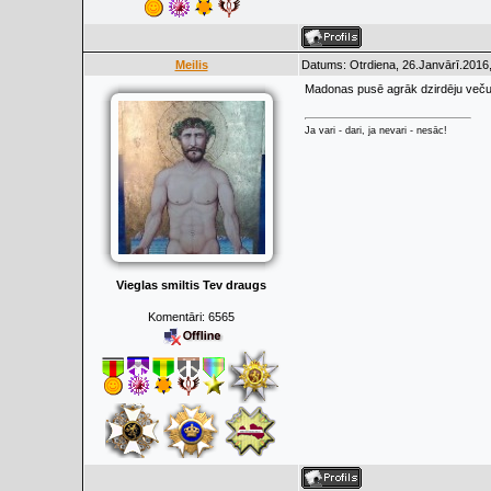
Meilis
Datums: Otrdiena, 26.Janvārī.2016,
Madonas pusē agrāk dzirdēju večus
Ja vari - dari, ja nevari - nesāc!
Vieglas smiltis Tev draugs
Komentāri:
6565