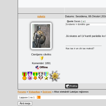
rukets
Datums: Sestdiena, 08.Oktobrī.201
Quote
Garais
(
)
Izrubenis ir dzirdēts gan
Jā skatos arī LV kartē parādās ko Me
Kas tas ir un cik tas maksā?
Cienījams cilvēks
Komentāri:
1891
Forums
»
Viskautkas
»
Dzērieni
»
Alus vietvārdi Latvijas reģionos
1
Lappuse
1
no
1