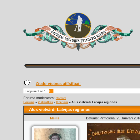
Ziedo vietnes attīstībai!
1
Lappuse
1
no
1
Foruma moderators:
otomars
Forums
»
Viskautkas
»
Dzērieni
»
Alus vietvārdi Latvijas reģionos
Alus vietvārdi Latvijas reģionos
Meilis
Datums: Pirmdiena, 25.Janvārī.201