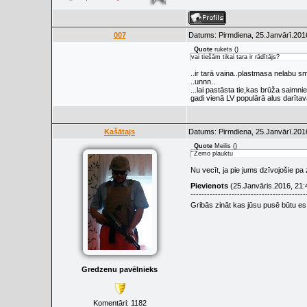
007
Datums: Pirmdiena, 25.Janvārī.201
Quote
rukets
(
)
vai tiešām tikai tara ir rādītājs?
..ir tarā vaina..plastmasa nelabu s
..unnn..
...lai pastāsta tie,kas brūža saimnie
gadi vienā LV populārā alus darītavā.
Kašātajs
Datums: Pirmdiena, 25.Janvārī.201
Quote
Meilis
(
)
''Zemo plauktu
Nu vecīt, ja pie jums dzīvojošie pa
Pievienots
(25.Janvāris.2016, 21:
------------------------------------------
Gribās zināt kas jūsu pusē būtu es
Gredzenu pavēlnieks
Komentāri:
1182