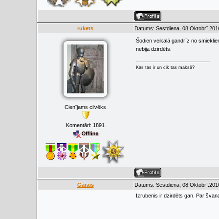
rukets
Datums: Sestdiena, 08.Oktobrī.201
Šodien veikalā gandrīz no smieklie
nebija dzirdēts.
Kas tas ir un cik tas maksā?
Cienījams cilvēks
Komentāri:
1891
Garais
Datums: Sestdiena, 08.Oktobrī.201
Izrubenis ir dzirdēts gan. Par švan