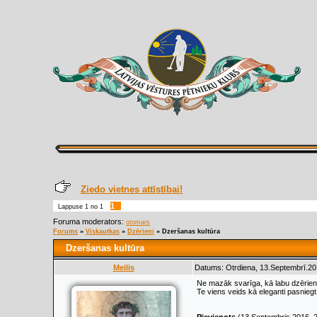
Ziedo vietnes attīstībai!
1
Lappuse
1
no
1
Foruma moderators:
otomars
Forums
»
Viskautkas
»
Dzērieni
»
Dzeršanas kultūra
Dzeršanas kultūra
Meilis
Datums: Otrdiena, 13.Septembrī.20
Ne mazāk svarīga, kā labu dzērien
Te viens veids kā eleganti pasniegt k