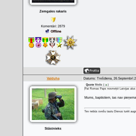
Zemgales rakaris
Komentāri:
2879
Valduha
Datums: Trešdiena, 26.Septembrī.2
Quote
Meilis
(
)
Pat Romas Paps nosmeķē Latvijas alus d
Mums, baptistiem, tas nav pieņem
Tev nebūs svešu tautu Dievus turēt augs
Stāstnieks