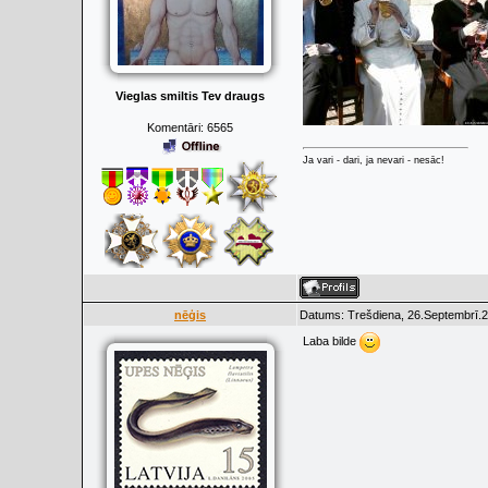
Vieglas smiltis Tev draugs
Komentāri:
6565
Ja vari - dari, ja nevari - nesāc!
nēģis
Datums: Trešdiena, 26.Septembrī.2
Laba bilde