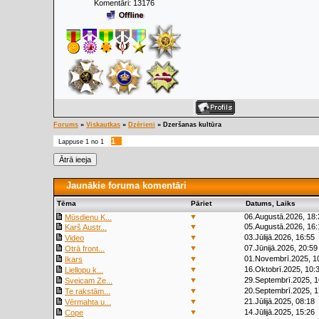
Komentāri:
13176
Forums
»
Viskautkas
»
Dzērieni
»
Dzeršanas kultūra
1
Lappuse
1
no
1
Jaunākie foruma komentāri
Tēma
Pāriet
Datums, Laiks
▼
06.Augustā.2026, 18:
Mūsdienu K...
▼
05.Augustā.2026, 16:
Karš Austr...
▼
03.Jūlijā.2026, 16:55
Video
▼
07.Jūnijā.2026, 20:59
Otrā front...
▼
01.Novembrī.2025, 1
Ikars
▼
16.Oktobrī.2025, 10:
Liellopu k...
▼
29.Septembrī.2025, 1
Sveicam Ze...
▼
20.Septembrī.2025, 1
Te rakstām...
▼
21.Jūlijā.2025, 08:18
Vērmahta u...
▼
14.Jūlijā.2025, 15:26
Cope