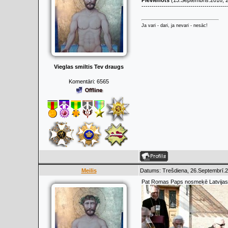
Pievienots
(13.Septembris.2016, 2
------------------------------------------
Ja vari - dari, ja nevari - nesāc!
Vieglas smiltis Tev draugs
Komentāri:
6565
Meilis
Datums: Trešdiena, 26.Septembrī.2
Pat Romas Paps nosmeķē Latvijas a