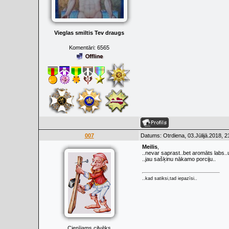
Vieglas smiltis Tev draugs
Komentāri:
6565
007
Datums: Otrdiena, 03.Jūlijā.2018, 2
Meilis
,
..nevar saprast..bet aromāts labs.
..jau sašķinu nākamo porciju..
..kad satiksi,tad iepazīsi..
Cienījams cilvēks