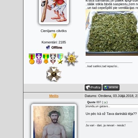
krāsa samainās,un paliek lipīgi-sulī
..tālāk stikla bļodā saspiestu,zem n
..un tad cepešplītī pie ventilācijas
Cienījams cilvēks
Komentāri:
2185
..kad satiksi,tad iepazīsi..
Meilis
Datums: Otrdiena, 03.Jūlijā.2018, 2
Quote
007
(
)
stunda,un gatavs..
Un pēc kā ož Tava darinātā tēja??
Ja vari - dari, ja nevari - nesāc!