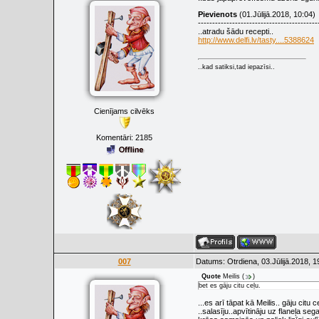
Pievienots
(01.Jūlijā.2018, 10:04)
------------------------------------------
..atradu šādu recepti..
http://www.delfi.lv/tasty....5388624
..kad satiksi,tad iepazīsi..
Cienījams cilvēks
Komentāri:
2185
007
Datums: Otrdiena, 03.Jūlijā.2018, 1
Quote
Meilis
(
)
bet es gāju citu ceļu.
...es arī tāpat kā Meilis.. gāju citu ce
..salasīju..apvītināju uz flaneļa s