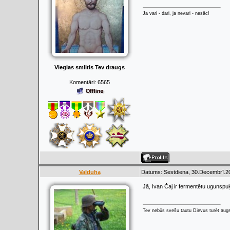
Ja vari - dari, ja nevari - nesāc!
Vieglas smiltis Tev draugs
Komentāri:
6565
Valduha
Datums: Sestdiena, 30.Decembrī.20
Jā, Ivan Čaj ir fermentētu ugunspuķ
Tev nebūs svešu tautu Dievus turēt augs