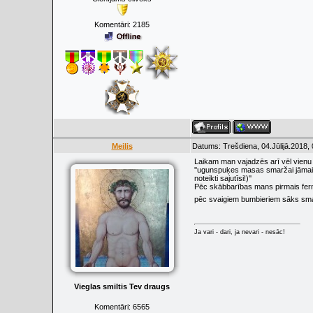
Komentāri:
2185
Meilis
Datums: Trešdiena, 04.Jūlijā.2018,
Laikam man vajadzēs arī vēl vienu p
''ugunspuķes masas smaržai jāmain
noteikti sajutīsi!)''
Pēc skābbarības mans pirmais ferme
pēc svaigiem bumbieriem sāks sma
Ja vari - dari, ja nevari - nesāc!
Vieglas smiltis Tev draugs
Komentāri:
6565