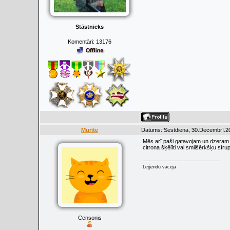
Stāstnieks
Komentāri:
13176
Murīte
Datums: Sestdiena, 30.Decembrī.20
Mēs arī paši gatavojam un dzeram š
citrona šķēlīti vai smilšērkšķu sīr
Leģendu vācēja
Censonis