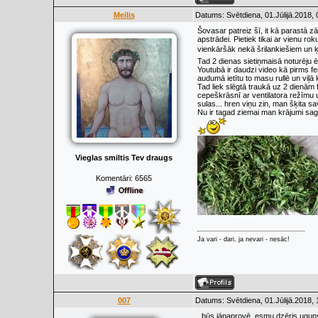
Meilis
Datums: Svētdiena, 01.Jūlijā.2018,
Šovasar patreiz šī, it kā parastā z
apstrādei. Pietiek tikai ar vienu roku
vienkāršāk nekā šrilankiešiem un 
Tad 2 dienas sietiņmaisā noturēju ēn
Youtubā ir daudzi video kā pirms f
audumā ietītu to masu rullē un viļ
Tad liek slēgtā traukā uz 2 dienām
cepeškrāsnī ar ventilatora režīmu 
sulas... hren viņu zin, man šķita s
Nu ir tagad ziemai man krājumi saga
Vieglas smiltis Tev draugs
Komentāri:
6565
Ja vari - dari, ja nevari - nesāc!
007
Datums: Svētdiena, 01.Jūlijā.2018,
..būs jāpaprovē..esmu dzēris ugun