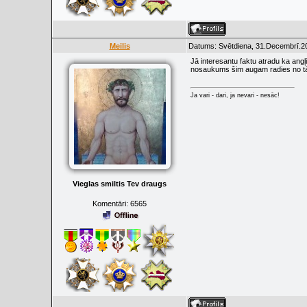
Meilis
Datums: Svētdiena, 31.Decembrī.20
Jā interesantu faktu atradu ka an
nosaukums šim augam radies no tā 
Ja vari - dari, ja nevari - nesāc!
Vieglas smiltis Tev draugs
Komentāri:
6565