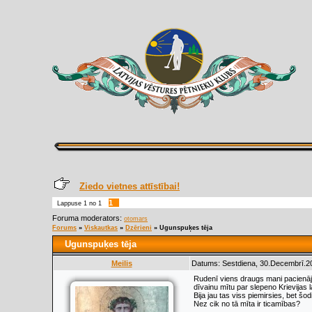
Ziedo vietnes attīstībai!
1
Lappuse
1
no
1
Foruma moderators:
otomars
Forums
»
Viskautkas
»
Dzērieni
»
Ugunspuķes tēja
Ugunspuķes tēja
Meilis
Datums: Sestdiena, 30.Decembrī.20
Rudenī viens draugs mani pacienāja
dīvainu mītu par slepeno Krievijas l
Bija jau tas viss piemirsies, bet š
Nez cik no tā mīta ir ticamības?