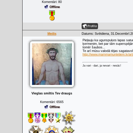
Komentāri:
80
Meilis
Datums: Svētdiena, 31.Decembrī.20
Pieļauju ka ugunspuķes lapas satur 
ķermenim, bet par tām superspējām, k
tomēr šaubos...
Te arī mūsu valodā tējas sagatavoš
http://www.mammamuntetiem.lv/artic
Ja vari - dari, ja nevari - nesāc!
Vieglas smiltis Tev draugs
Komentāri:
6565