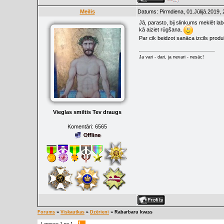
Meilis
Datums: Pirmdiena, 01.Jūlijā.2019,
Jā, parasto, bij slinkums meklēt la
kā aiziet rūgšana.
Par cik beidzot sanāca izcils produk
Ja vari - dari, ja nevari - nesāc!
Vieglas smiltis Tev draugs
Komentāri:
6565
Forums
»
Viskautkas
»
Dzērieni
»
Rabarbaru kvass
1