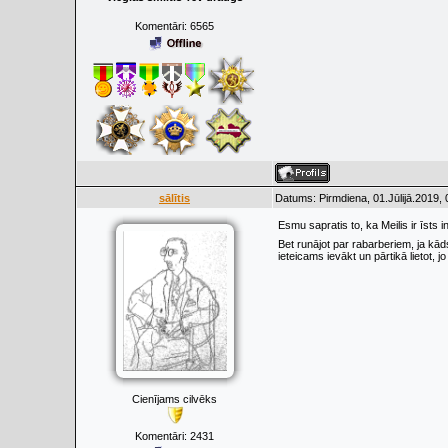
Komentāri:
6565
sālītis
Datums: Pirmdiena, 01.Jūlijā.2019,
Esmu sapratis to, ka Meilis ir īsts
Bet runājot par rabarberiem, ja kād
ieteicams ievākt un pārtikā lietot, 
Cienījams cilvēks
Komentāri:
2431