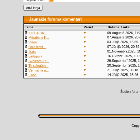
Lappuse
1
no
1
Jaunākie foruma komentāri
Tēma
Pāriet
Datums, Laiks
▼
09.Augustā.2026, 11:
Karš Austr...
▼
07.Augustā.2026, 20:
Mūsdienu K...
▼
03.Jūlijā.2026, 16:55
Video
▼
07.Jūnijā.2026, 20:59
Otrā front...
▼
01.Novembrī.2025, 1
Ikars
▼
16.Oktobrī.2025, 10:
Liellopu k...
▼
29.Septembrī.2025, 1
Sveicam Ze...
▼
20.Septembrī.2025, 1
Te rakstām...
▼
21.Jūlijā.2025, 08:18
Vērmahta u...
▼
14.Jūlijā.2025, 15:26
Cope
Šodien foru
Copy