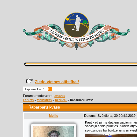
Ziedo vietnes attīstībai!
1
Lappuse
1
no
1
Foruma moderators:
otomars
Forums
»
Viskautkas
»
Dzērieni
»
Rabarbaru kvass
Rabarbaru kvass
Meilis
Datums: Svētdiena, 30.Jūnijā.2019,
Kaut kad pirms dažiem gadiem mēģin
sapildīju stikla pudelēs. Šoreiz at
spirdzinošs burbuļdzēriens ar viegli