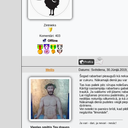
Zintnieks
Komentāri:
403
Meilis
Datums: Svētdiena, 30.Jūnijā.2019,
Šogad rabarbari pieauguši kā nekad,
ar cukuru. Nākamajā dienā jau var 
Tas kas paliek pēc sīrupa noliešan
Kārtīgi sastampāju rabarbaru gabal
traukā. Ja saldums vēl jūtams rabarb
Lai rūgšanas procesu paātrinātu, pi
nedēļas noturēju siltumnīcā, jo kā 
Nākamajā dienā pudeles viegli piep
dzēriens.
Vot noteikt to pareizo brīdi, kad pi
negāzēta ''limonāde''.
Ja vari - dari, ja nevari - nesāc!
Vieglas smiltis Tev draugs