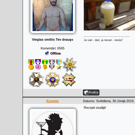
Vieglas smiltis Tev draugs
Ja vari - dari, ja nevari - nesāc!
Komentāri:
6565
Kurmiic
Datums: Svētdiena, 30.Jūnijā.2019,
Recepti studijā!