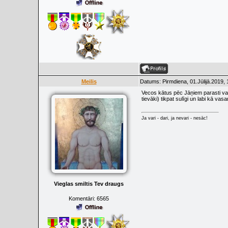
Meilis
Datums: Pirmdiena, 01.Jūlijā.2019,
Vecos kātus pēc Jāņiem parasti vairs
tievāki) tikpat sulīgi un labi kā va
Ja vari - dari, ja nevari - nesāc!
Vieglas smiltis Tev draugs
Komentāri:
6565