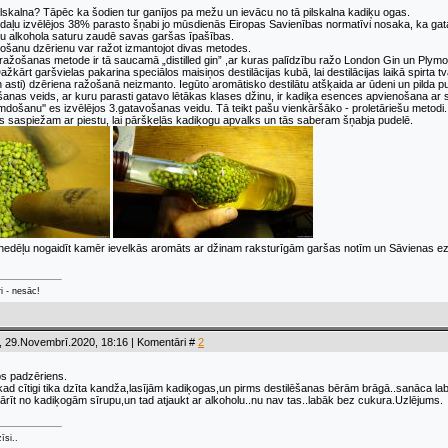
skalna? Tāpēc ka šodien tur ganījos pa mežu un ievācu no tā pilskalna kadiķu ogas.
aļu izvēlējos 38% parasto šņabi jo mūsdienās Eiropas Savienības normatīvi nosaka, ka gatav
u alkohola saturu zaudē savas garšas īpašības.
ošanu dzērienu var ražot izmantojot divas metodes.
 ražošanas metode ir tā saucamā „distilled gin” ,ar kuras palīdzību ražo London Gin un Plymo
ažkārt garšvielas pakarina speciālos maisiņos destilācijas kubā, lai destilācijas laikā spirta 
 asti) dzēriena ražošanā neizmanto. Iegūto aromātisko destilātu atšķaida ar ūdeni un pilda p
anas veids, ar kuru parasti gatavo lētākas klases džinu, ir kadiķa esences apvienošana ar 
kumdošanu'' es izvēlējos 3.gatavošanas veidu. Tā teikt pašu vienkāršāko - proletāriešu metodi.
s saspiežam ar piestu, lai pāršķeļās kadiķogu apvalks un tās saberam šņabja pudelē.
 nedēļu nogaidīt kamēr ievelkās aromāts ar džinam raksturīgām garšas notīm un Sāvienas 
ri - nesāc!
, 29.Novembrī.2020, 18:16 | Komentāri #
2
abs padzēriens.
,kad cītigi tika dzīta kandža,lasījām kadiķogas,un pirms destilēšanas bērām brāgā..sanāca labs
ārīt no kadiķogām sīrupu,un tad atjaukt ar alkoholu..nu nav tas..labāk bez cukura.Uzlējums.
īsi..