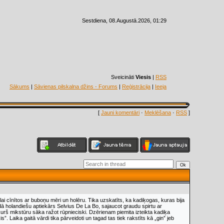
Sestdiena, 08.Augustā.2026, 01:29
Sveicināti
Viesis
|
RSS
Sākums
|
Sāvienas pilskalna džins - Forums
|
Reģistrācija
|
Ieeja
[
Jauni komentāri
·
Meklēšana
·
RSS
]
ai cīnītos ar buboņu mēri un holēru. Tika uzskatīts, ka kadiķogas, kuras bija
dā holandiešu aptiekārs Selvius De La Bo, sajaucot graudu spirtu ar
urš mikstūru sāka ražot rūpnieciski. Dzērienam piemita izteikta kadiķa
 Laika gaitā vārdi tika pārveidoti un tagad tas tiek rakstīts kā „gin” jeb