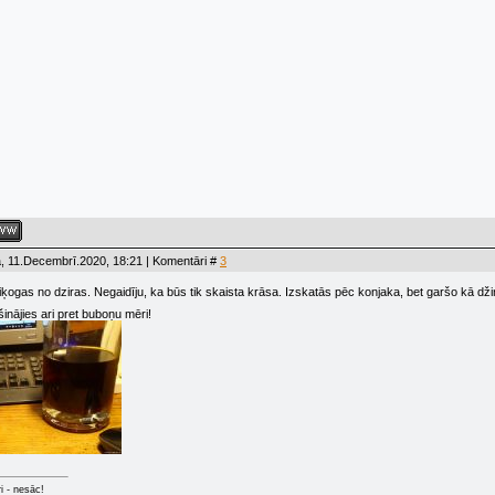
, 11.Decembrī.2020, 18:21 | Komentāri #
3
ķogas no dziras. Negaidīju, ka būs tik skaista krāsa. Izskatās pēc konjaka, bet garšo kā dž
nājies ari pret buboņu mēri!
ri - nesāc!