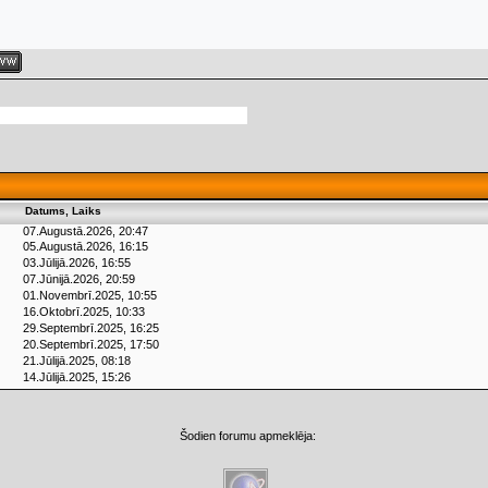
Datums, Laiks
07.Augustā.2026, 20:47
05.Augustā.2026, 16:15
03.Jūlijā.2026, 16:55
07.Jūnijā.2026, 20:59
01.Novembrī.2025, 10:55
16.Oktobrī.2025, 10:33
29.Septembrī.2025, 16:25
20.Septembrī.2025, 17:50
21.Jūlijā.2025, 08:18
14.Jūlijā.2025, 15:26
Šodien forumu apmeklēja: