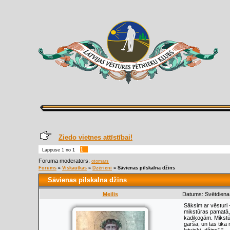
Ziedo vietnes attīstībai!
1
Lappuse
1
no
1
Foruma moderators:
otomars
Forums
»
Viskautkas
»
Dzērieni
»
Sāvienas pilskalna džins
Sāvienas pilskalna džins
Meilis
Datums: Svētdiena
Sāksim ar vēsturi 
mikstūras pamatā, 
kadiķogām. Mikstūr
garša, un tas tika