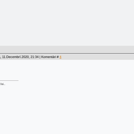
, 11.Decembrī.2020, 21:34 | Komentāri #
4
īsi..