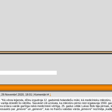
, 29.Novembrī.2020, 18:01 | Komentāri #
1
- ''Kā vēsta leģenda, džinu izgudroja 12. gadsimtā holandiešu mūki, kā medicīnisku mikstūru, l
varēja dziedēt šo slimību. Savukārt citi uzskata, ka mikstūru pirmo reizi izgatavoja 1550. ga
a iznāca vairāk garšīga nekā medicīniski vērtīga. 25. gadus vēlāk Lukas Bols bija pirmais, k
 nosaukts par „jenever” un „genever”, kas no franču valodas vārda „jemevre” nozīmēja „kadiķis”.