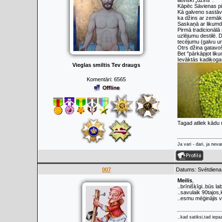
latviski „džins”.''
Kāpēc Sāvienas pil
Kā galveno sastāvd
ka džins ar zemāk
Saskaņā ar likumd
Pirmā tradicionālā
uzlējumu destilē. D
tecējumu (galvu un
Otrs džina gatavoš
Bet ''pārkāpjot li
Ievāktās kadiķoga
Vieglas smiltis Tev draugs
Komentāri:
6565
Tagad atliek kādu
Ja vari - dari, ja neva
007
Datums: Svētdiena
Meilis
,
..brīnišķīgi..būs l
..savulaik 90tajos
..esmu mēģinājis v
..kad satiksi,tad iepaz