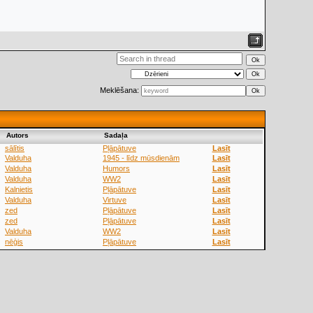
Meklēšana:
Аutors
Sadaļa
sālītis
Pļāpātuve
Lasīt
Valduha
1945 - līdz mūsdienām
Lasīt
Valduha
Humors
Lasīt
Valduha
WW2
Lasīt
Kalnietis
Pļāpātuve
Lasīt
Valduha
Virtuve
Lasīt
zed
Pļāpātuve
Lasīt
zed
Pļāpātuve
Lasīt
Valduha
WW2
Lasīt
nēģis
Pļāpātuve
Lasīt