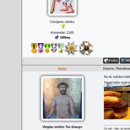
Cienījams cilvēks
Komentāri:
2185
Meilis
Datums: Piektdiena
Nu tā, nokāsu kadi
Tagad būšu nodroši
Vieglas smiltis Tev draugs
Ja vari - dari, ja neva