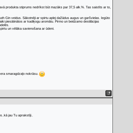
ā produkta stiprums nedrīkst būt mazāks par 37,5 alk.%. Tas saistīts ar to,
uth Gin veidus. Sākotnēji ar spirtu aplej dažādus augus un garšvielas. Iegūto
tvaiki piesātinātos ar kadiķogu aromātu. Pirmo un beidzamo destilācijas
udelēs.
spirtu un vēlāka savienošana ar ūdeni.
ezera smaragdzaļo nokrāsu.
..kā jau Tu aprakstīji..