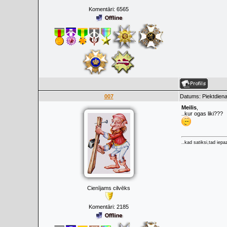
Komentāri:
6565
007
Datums: Piektdiena
Meilis
,
..kur ogas liki???
..kad satiksi,tad iepaz
Cienījams cilvēks
Komentāri:
2185