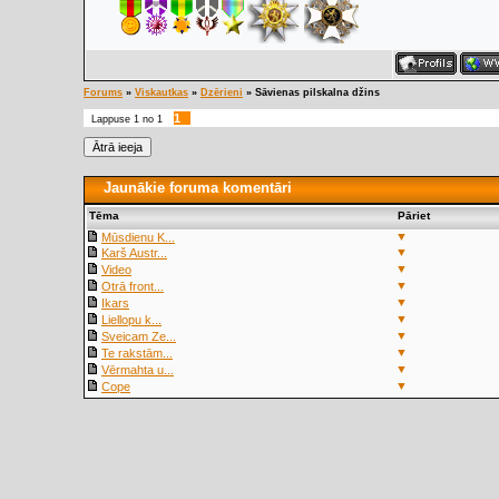
Forums
»
Viskautkas
»
Dzērieni
»
Sāvienas pilskalna džins
1
Lappuse
1
no
1
Jaunākie foruma komentāri
Tēma
Pāriet
▼
Mūsdienu K...
▼
Karš Austr...
▼
Video
▼
Otrā front...
▼
Ikars
▼
Liellopu k...
▼
Sveicam Ze...
▼
Te rakstām...
▼
Vērmahta u...
▼
Cope