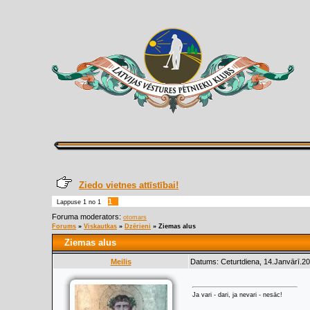
Ziedo vietnes attīstībai!
1
Lappuse
1
no
1
Foruma moderators:
otomars
Forums
»
Viskautkas
»
Dzērieni
»
Ziemas alus
Ziemas alus
Meilis
Datums: Ceturtdiena, 14.Janvārī.20
Ja vari - dari, ja nevari - nesāc!