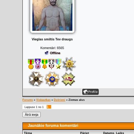
Vieglas smiltis Tev draugs
Komentāri:
6565
Forums
»
Viskautkas
»
Dzērieni
»
Ziemas alus
1
Lappuse
1
no
1
Jaunākie foruma komentāri
Tēma
Pāriet
Datums, Laiks