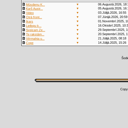
▼
06.Augustā.2026, 18:
Mūsdienu K...
▼
05.Augustā.2026, 16:
Karš Austr...
▼
03.Jūlijā.2026, 16:55
Video
▼
07.Jūnijā.2026, 20:59
Otrā front...
▼
01.Novembrī.2025, 1
Ikars
▼
16.Oktobrī.2025, 10:
Liellopu k...
▼
29.Septembrī.2025, 1
Sveicam Ze...
▼
20.Septembrī.2025, 1
Te rakstām...
▼
21.Jūlijā.2025, 08:18
Vērmahta u...
▼
14.Jūlijā.2025, 15:26
Cope
Šodi
Copy