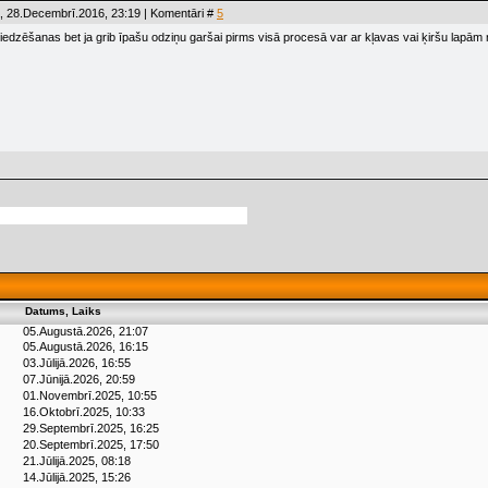
, 28.Decembrī.2016, 23:19 | Komentāri #
5
iedzēšanas bet ja grib īpašu odziņu garšai pirms visā procesā var ar kļavas vai ķiršu lapām
Datums, Laiks
05.Augustā.2026, 21:07
05.Augustā.2026, 16:15
03.Jūlijā.2026, 16:55
07.Jūnijā.2026, 20:59
01.Novembrī.2025, 10:55
16.Oktobrī.2025, 10:33
29.Septembrī.2025, 16:25
20.Septembrī.2025, 17:50
21.Jūlijā.2025, 08:18
14.Jūlijā.2025, 15:26