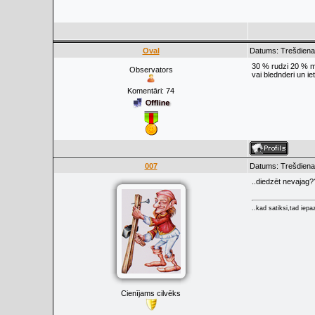
Oval
Datums: Trešdiena
30 % rudzi 20 % mie
Observators
vai blednderi un ie
Komentāri:
74
007
Datums: Trešdiena
..diedzēt nevajag?
..kad satiksi,tad iepaz
Cienījams cilvēks