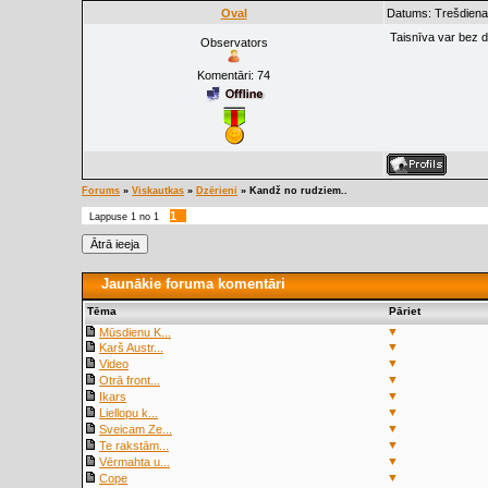
Oval
Datums: Trešdiena
Taisnīva var bez d
Observators
Komentāri:
74
Forums
»
Viskautkas
»
Dzērieni
»
Kandž no rudziem..
1
Lappuse
1
no
1
Jaunākie foruma komentāri
Tēma
Pāriet
▼
Mūsdienu K...
▼
Karš Austr...
▼
Video
▼
Otrā front...
▼
Ikars
▼
Liellopu k...
▼
Sveicam Ze...
▼
Te rakstām...
▼
Vērmahta u...
▼
Cope