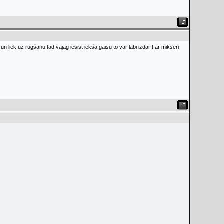
n liek uz rūgšanu tad vajag iesist iekšā gaisu to var labi izdarīt ar mikseri