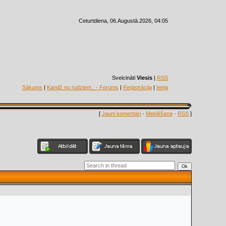
Ceturtdiena, 06.Augustā.2026, 04:05
Sveicināti
Viesis
|
RSS
Sākums
|
Kandž no rudziem.. - Forums
|
Reģistrācija
|
Ieeja
[
Jauni komentāri
·
Meklēšana
·
RSS
]