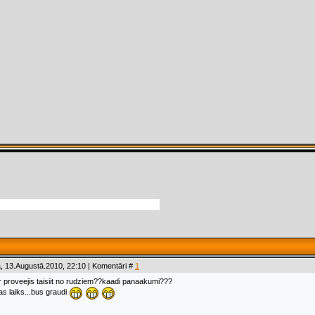
, 13.Augustā.2010, 22:10 | Komentāri #
1
ir proveejis taisiit no rudziem??kaadi panaakumi???
nas laiks...bus graudi