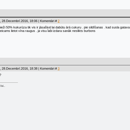
, 28.Decembrī.2016, 18:06 | Komentāri #
2
ži 50% kukurūza tik vis ir jāsašķeļ lai dabūtu ārā cukuru . pie sildīšanas . kad susla gatava u
teicams lietot vīna raugus . ja visu labi izdara sanāk neslikts burbons
, 28.Decembrī.2016, 18:38 | Komentāri #
3
?
īsi..