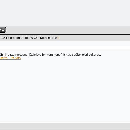
, 28.Decembrī.2016, 20:36 | Komentāri #
4
ģīti, ir citas metodes, jāpielieto fermenti (enzīni) kas sašķeļ cieti cukuros.
-ferm....uz-foto