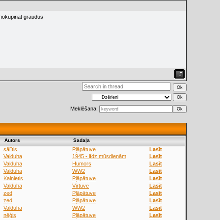
 nokūpināt graudus
Meklēšana:
Аutors
Sadaļa
sālītis
Pļāpātuve
Lasīt
Valduha
1945 - līdz mūsdienām
Lasīt
Valduha
Humors
Lasīt
Valduha
WW2
Lasīt
Kalnietis
Pļāpātuve
Lasīt
Valduha
Virtuve
Lasīt
zed
Pļāpātuve
Lasīt
zed
Pļāpātuve
Lasīt
Valduha
WW2
Lasīt
nēģis
Pļāpātuve
Lasīt