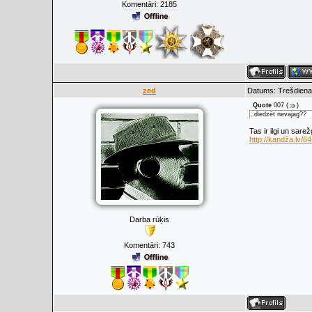
Komentāri:
2185
zed
Datums: Trešdiena
Quote
007
(
)
..diedzēt nevajag??
Tas ir ilgi un sarež
http://kandža.lv/64
Darba rūķis
Komentāri:
743