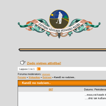
Ziedo vietnes attīstībai!
1
Lappuse
1
no
1
Foruma moderators:
otomars
Forums
»
Viskautkas
»
Dzērieni
»
Kandž no rudziem..
Kandž no rudziem..
007
Datums: Piektdiena
...euuu,vai kaads 
.....driiz tak kulša