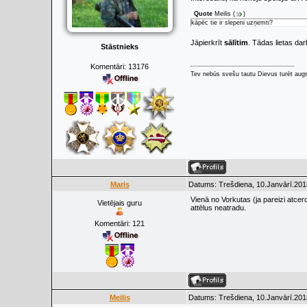
Quote
Meilis
(
)
kāpēc tie ir slepeni uzņemti?
Jāpierkrīt
sālītim
. Tādas lietas da
Stāstnieks
Komentāri:
13176
Tev nebūs svešu tautu Dievus turēt augs
Maris
Datums: Trešdiena, 10.Janvārī.201
Vienā no Vorkutas (ja pareizi atce
Vietējais guru
attēlus neatradu.
Komentāri:
121
Meilis
Datums: Trešdiena, 10.Janvārī.201