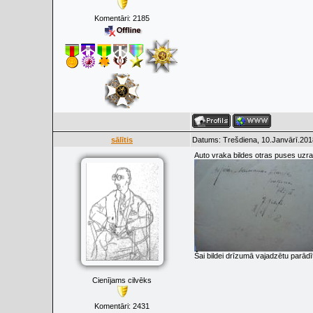
Komentāri:
2185
sālītis
Datums: Trešdiena, 10.Janvārī.201
Auto vraka bildes otras puses uzr
Šai bildei drīzumā vajadzētu parādīt
Cienījams cilvēks
Komentāri:
2431