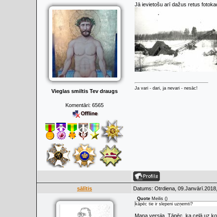
Jā ievietošu arī dažus retus fotok
Ja vari - dari, ja nevari - nesāc!
Vieglas smiltis Tev draugs
Komentāri:
6565
sālītis
Datums: Otrdiena, 09.Janvārī.2018,
Quote
Meilis
(
)
kāpēc tie ir slepeni uzņemti?
Mana versija. Tāpēc, ka ceļā uz ko