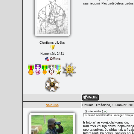
sasniegumi. Piecgadi četros gados
Cienījams cilvēks
Komentāri:
2431
Valduha
Datums: Trešdiena, 10.Janvārī.201
Quote
sālītis
(
)
Es nekad neiedomātos, ka lēģerī varēja 
Ir foto arī ar volejbola komandu.
Kad tēvs vēl bija dzīvs, nepavaicāj
sporta spēles. Jo slidas tak arī va
Interesanti, ka hokeju spēlējis arī Ā