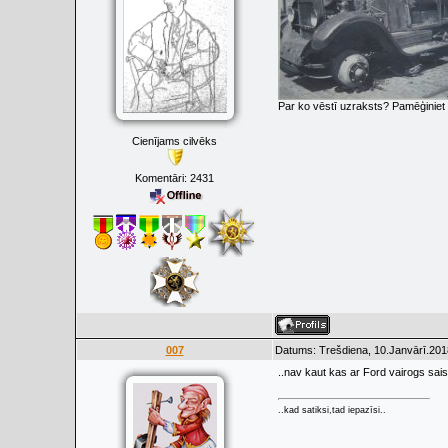
Par ko vēstī uzraksts? Pamēģiniet 
Cienījams cilvēks
Komentāri:
2431
007
Datums: Trešdiena, 10.Janvārī.201
..nav kaut kas ar Ford vairogs sais
..kad satiksi,tad iepazīsi..