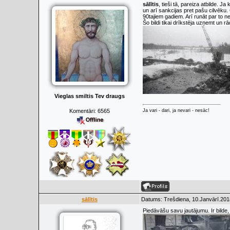
sālītis
, tieši tā, pareiza atbilde. J
un arī sankcijas pret pašu cilvēku. 
90tajiem gadiem. Arī runāt par to ne
Šo bildi tikai drīkstēja uzņemt un rād
Vieglas smiltis Tev draugs
Komentāri:
6565
Ja vari - dari, ja nevari - nesāc!
sālītis
Datums: Trešdiena, 10.Janvārī.201
Piedāvāšu savu jautājumu. Ir bilde, 