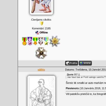
Cienījams cilvēks
Komentāri:
2185
sālītis
Datums: Trešdiena, 10.Janvārī.201
Quote
007
(
)
..nav kaut kas ar Ford vairogs saistīts?
Šoreiz tik smalki ar auto markām ne
Pievienots
(10.Janvāris.2018, 11:
------------------------------------------
Vēl pateikšu priekšā to, ka fotogrāf