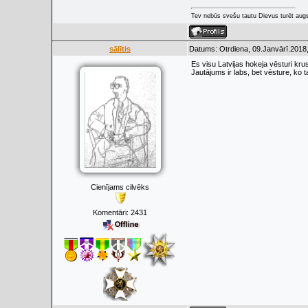
Tev nebūs svešu tautu Dievus turēt augs
sālītis
Datums: Otrdiena, 09.Janvārī.2018,
Es visu Latvijas hokeja vēsturi kr
Jautājums ir labs, bet vēsture, ko 
Cienījams cilvēks
Komentāri:
2431