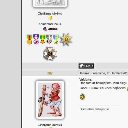
Cienījams cilvēks
Komentāri:
2431
007
Datums: Trešdiena, 10.Janvārī.201
Valduha
,
..tās foto ar hokejistiem..visu cieņ
..aber..Tu saki esi vecs boļševiks
..kad satiksi,tad iepazīsi..
Cienījams cilvēks