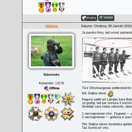
Valduha
Datums: Otrdiena, 09.Janvārī.2018,
Ja pavēro fonu, tad uzreiz paman
Stāstnieks
Komentāri:
13176
Tā ir Džezkazganas politieslodzīto
līdz Staļina nāvei.
Paguva satikt arī Latvijas kara flot
Ja godīgi, tad par numura 3 nozīmi
Strādāja vara rūdas raktuvēs, tāta
1 лаготделение (пос. Рудник) —
2 лаготделение — добыча в шах
Pēc Staļina nāves iesniedza apelāci
Tas īsumā arī viss.