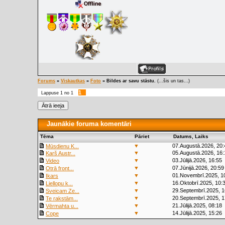
Forums
»
Viskautkas
»
Foto
»
Bildes ar savu stāstu.
(...šis un tas...)
1
Lappuse
1
no
1
Jaunākie foruma komentāri
Tēma
Pāriet
Datums, Laiks
▼
07.Augustā.2026, 20:
Mūsdienu K...
▼
05.Augustā.2026, 16:
Karš Austr...
▼
03.Jūlijā.2026, 16:55
Video
▼
07.Jūnijā.2026, 20:59
Otrā front...
▼
01.Novembrī.2025, 1
Ikars
▼
16.Oktobrī.2025, 10:
Liellopu k...
▼
29.Septembrī.2025, 1
Sveicam Ze...
▼
20.Septembrī.2025, 1
Te rakstām...
▼
21.Jūlijā.2025, 08:18
Vērmahta u...
▼
14.Jūlijā.2025, 15:26
Cope