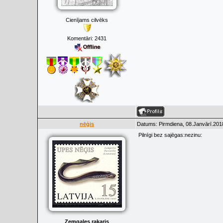
Cienījams cilvēks
Komentāri:
2431
nēģis
Datums: Pirmdiena, 08.Janvārī.201
Pilnīgi bez sajēgas:nezinu:
Zemgales rakaris