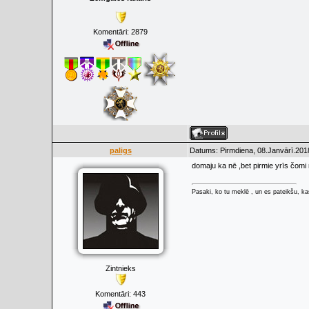
Komentāri:
2879
paligs
Datums: Pirmdiena, 08.Janvārī.201
domaju ka nē ,bet pirmie yrīs čomi
Pasaki, ko tu meklē , un es pateikšu, kas
Zintnieks
Komentāri:
443