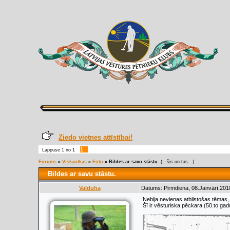
Ziedo vietnes attīstībai!
1
Lappuse
1
no
1
Forums
»
Viskautkas
»
Foto
»
Bildes ar savu stāstu.
(...šis un tas...)
Bildes ar savu stāstu.
Valduha
Datums: Pirmdiena, 08.Janvārī.201
Nebija nevienas atbilstošas tēmas, 
Šī ir vēsturiska pēckara (50.to gad