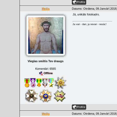
Meilis
Datums: Otrdiena, 09.Janvārī.2018,
Jā, unikāls fotokadrs.
Ja vari - dari, ja nevari - nesāc!
Vieglas smiltis Tev draugs
Komentāri:
6565
Meilis
Datums: Otrdiena, 09.Janvārī.2018,