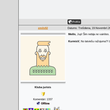
emils92
Datums: Trešdiena, 19.Novembrī.20
Meilis
, Jup! Šim nebija ne vainīte
KurmisV
, No latviešu ražojuma?! I
Kluba jurists
Komentāri:
1337