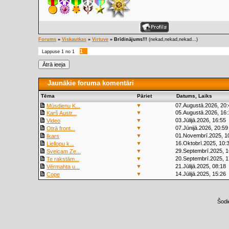
Forums
»
Viskautkas
»
Virtuve
»
Brīdinājums!!!
(nekad,nekad,nekad...)
1
Lappuse
1
no
1
Jaunākie foruma komentāri
Tēma
Pāriet
Datums, Laiks
▼
07.Augustā.2026, 20:
Mūsdienu K...
▼
05.Augustā.2026, 16:
Karš Austr...
▼
03.Jūlijā.2026, 16:55
Video
▼
07.Jūnijā.2026, 20:59
Otrā front...
▼
01.Novembrī.2025, 1
Ikars
▼
16.Oktobrī.2025, 10:
Liellopu k...
▼
29.Septembrī.2025, 1
Sveicam Ze...
▼
20.Septembrī.2025, 1
Te rakstām...
▼
21.Jūlijā.2025, 08:18
Vērmahta u...
▼
14.Jūlijā.2025, 15:26
Cope
Šodi