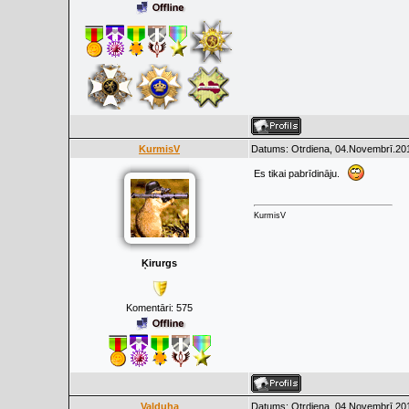
KurmisV
Datums: Otrdiena, 04.Novembrī.201
Es tikai pabrīdināju.
KurmisV
Ķirurgs
Komentāri:
575
Valduha
Datums: Otrdiena, 04.Novembrī.201