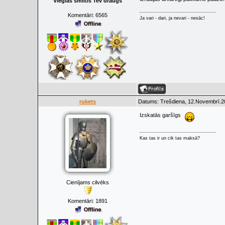
Vieglas smiltis Tev draugs
Komentāri:
6565
Ja vari - dari, ja nevari - nesāc!
rukets
Datums: Trešdiena, 12.Novembrī.20
Izskatās garšīgs
Kas tas ir un cik tas maksā?
Cienījams cilvēks
Komentāri:
1891