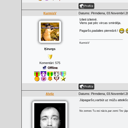
KurmisV
Datums: Pirmdiena, 03.Novembrī.20
Izlieti izlietnē.
Viens pat pēc vircas smirdēja.
Pagaršo,padalies pieredzē.!
KurmisV
Ķirurgs
Komentāri:
575
Alvilz
Datums: Pirmdiena, 03.Novembrī.20
Jāpagaršo,varbūt uz mūžu atteikšo
No zemes Tu esi nācis,par zemi Tev jāpa