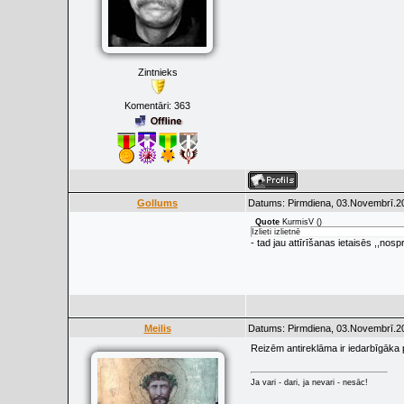
Zintnieks
Komentāri:
363
Gollums
Datums: Pirmdiena, 03.Novembrī.20
Quote
KurmisV
(
)
Izlieti izlietnē
- tad jau attīrīšanas ietaisēs ,,nospr
Meilis
Datums: Pirmdiena, 03.Novembrī.20
Reizēm antireklāma ir iedarbīgāka p
Ja vari - dari, ja nevari - nesāc!