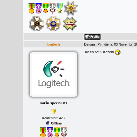
logitech
Datums: Pirmdiena, 03.Novembrī.20
mēsls bet 5 izdzerti
Karšu speciālists
Komentāri:
423