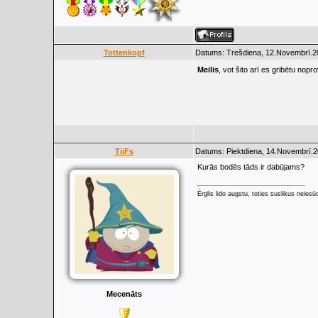
Tottenkopf
Datums: Trešdiena, 12.Novembrī.20
Meilis
, vot šito arī es gribētu nopr
TiiFs
Datums: Piektdiena, 14.Novembrī.2
Kurās bodēs tāds ir dabūjams?
Ērglis lido augstu, toties suslikus neiesū
Mecenāts