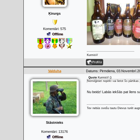
Ķirurgs
Komentāri:
575
KurmisV
Valduha
Datums: Pirmdiena, 03.Novembrī.20
Quote
KurmisV
(
)
Nemēģiniet nopirkt vai lietot šo pārtikas
Nu beidz! Labās iekšās pat īlens s
Tev nebūs svešu tautu Dievus turēt augs
Stāstnieks
Komentāri:
13176