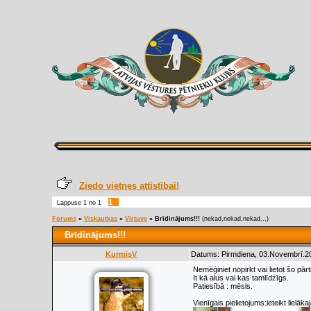
Ziedo vietnes attīstībai!
1
Lappuse
1
no
1
Forums
»
Viskautkas
»
Virtuve
»
Brīdinājums!!!
(nekad,nekad,nekad...)
Brīdinājums!!!
KurmisV
Datums: Pirmdiena, 03.Novembrī.20
Nemēģiniet nopirkt vai lietot šo pār
It kā alus vai kas tamlīdzīgs.
Patiesībā : mēsls.
Vienīgais pielietojums:ieteikt lielā