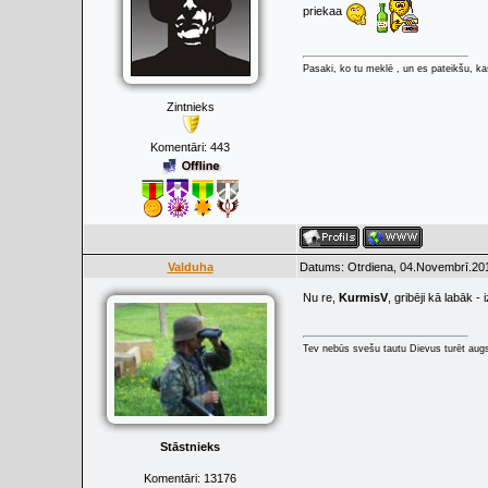
priekaa
Pasaki, ko tu meklē , un es pateikšu, kas
Zintnieks
Komentāri:
443
Valduha
Datums: Otrdiena, 04.Novembrī.201
Nu re,
KurmisV
, gribēji kā labāk 
Tev nebūs svešu tautu Dievus turēt augs
Stāstnieks
Komentāri:
13176