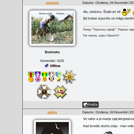
otomars
Datums: Otrdiena, 04.Novembrī.201
Alu, nedzeru. Šnabi arī nē
[lai trubas izpucētu un māgu pastim
Partija ""Vidzemes sijātāji"" .Piejūras re
Par vienotu ,stipru Vidzemi!!!
.
Bodnieks
Komentāri:
4100
paligs
Datums: Otrdiena, 04.Novembrī.201
Vo valns a pi manja vjaij tiergotavos
Kad ievedis doshu zinju - man veikal