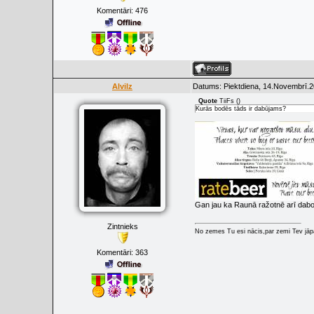
Komentāri:
476
Alvilz
Datums: Piektdiena, 14.Novembrī.2
Quote
TiiFs
(
)
Kurās bodēs tāds ir dabūjams?
Gan jau ka Raunā ražotnē arī dab
Zintnieks
No zemes Tu esi nācis,par zemi Tev jāpa
Komentāri:
363