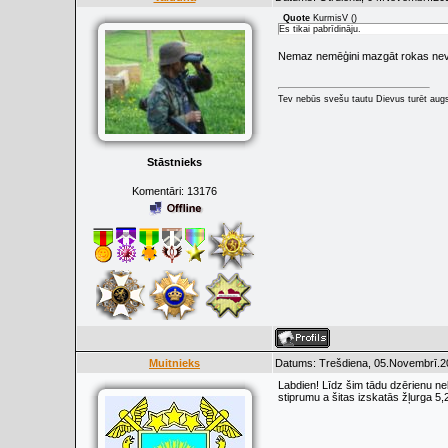
Quote
KurmisV
(
)
Es tikai pabrīdināju.
Nemaz nemēģini mazgāt rokas nev
Tev nebūs svešu tautu Dievus turēt augs
Stāstnieks
Komentāri:
13176
Muitnieks
Datums: Trešdiena, 05.Novembrī.20
Labdien! Līdz šim tādu dzērienu nebi
stiprumu a šitas izskatās žļurga 5,