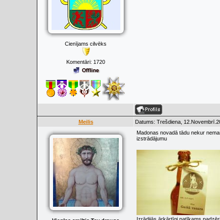
Cienījams cilvēks
Komentāri:
1720
Meilis
Datums: Trešdiena, 12.Novembrī.20
Madonas novadā tādu nekur nemanīju
izstrādājumu
Izrādijās ārkārtīgi patīkams padzē