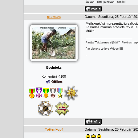
Ja vari - dari, ja nevari - nesāc!
otomars
Datums: Sestdiena, 25.Februārī.20
Meilis-gaidīsim prezentāciju salidoj
Jā kādas markas arbalets tev ir.Es
lētāks.
Partija ""Vidzemes sijātāji"" .Piejūras re
Par vienotu ,stipru Vidzemi!!!
.
Bodnieks
Komentāri:
4100
Tottenkopf
Datums: Sestdiena, 25.Februārī.20