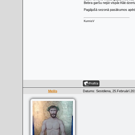
Bebra garšu nejūt vispār.Klāt dzerta
Pagājušā sezonā pasākumos apēdām
KurmisV
Meilis
Datums: Sestdiena, 25.Februārī.20