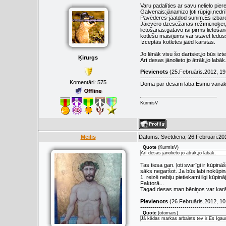
Varu padalīties ar savu nelielo piere
Galvenais:jānamizo ļoti rūpīgi,nedr
Pavēderes-jāatdod sunim.Es izbaro
Jāievēro dzesēžanas režīmi:noķer,
lietošanas.gatavo īsi pirms lietošan
kotlešu maisījums var stāvēt ledus
Izceptās kotletes jāēd karstas.
Jo lēnāk visu šo darīsiet,jo būs izt
Ķirurgs
Arī desas jānolieto jo ātrāk,jo labāk
Pievienots
(25.Februāris.2012, 19
------------------------------------------
Komentāri:
575
Doma par desām laba.Esmu vairākkā
KurmisV
Meilis
Datums: Svētdiena, 26.Februārī.201
Quote
(
KurmisV
)
Arī desas jānolieto jo ātrāk,jo labāk.
Tas tiesa gan. ļoti svarīgi ir kūpi
sāks negaršot. Ja būs labi nokūpin
1. reizē nebiju pietiekami ilgi kūpin
Faktorā...
Tagad desas man bēniņos var karāti
Pievienots
(26.Februāris.2012, 10
------------------------------------------
Quote
(
otomars
)
Jā kādas markas arbalets tev ir.Es Igau