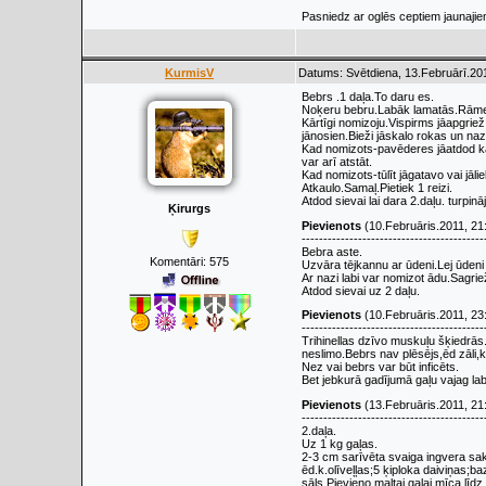
Pasniedz ar oglēs ceptiem jaunajie
KurmisV
Datums: Svētdiena, 13.Februārī.201
Bebrs .1 daļa.To daru es.
Noķeru bebru.Labāk lamatās.Rāmen
Kārtīgi nomizoju.Vispirms jāapgrie
jānosien.Bieži jāskalo rokas un naz
Kad nomizots-pavēderes jāatdod kaķ
var arī atstāt.
Kad nomizots-tūlīt jāgatavo vai jāli
Atkaulo.Samaļ.Pietiek 1 reizi.
Atdod sievai lai dara 2.daļu. turpi
Ķirurgs
Pievienots
(10.Februāris.2011, 21
------------------------------------------
Bebra aste.
Komentāri:
575
Uzvāra tējkannu ar ūdeni.Lej ūdeni
Ar nazi labi var nomizot ādu.Sagri
Atdod sievai uz 2 daļu.
Pievienots
(10.Februāris.2011, 23
------------------------------------------
Trihinellas dzīvo muskuļu šķiedrās.T
neslimo.Bebrs nav plēsējs,ēd zāli,
Nez vai bebrs var būt inficēts.
Bet jebkurā gadījumā gaļu vajag lab
Pievienots
(13.Februāris.2011, 21
------------------------------------------
2.daļa.
Uz 1 kg gaļas.
2-3 cm sarīvēta svaiga ingvera sak
ēd.k.olīveļļas;5 ķiploka daiviņas;b
sāls.Pievieno maltai gaļai,mīca līdz