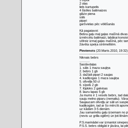
3 sīpoli
2 olas
liels kartupelis
4 šķēles baltmaizes
glāze piena
sāls
pipari
garšvielas pēc vēlēšanās
Kā pagatavot:
Bebra gaļu maļ gaļas mašīnā divas t
izmērcētu baltmaizi, labākai konsis
vēlreiz izmaļ gaļas mašīnā, pēc tam
žāvēta speķa strēmelītēm.
Pievienots
(20.Marts.2010, 19:32)
------------------------------------------
Niknais bebrs
............
Sastāvdaļas
1. sāls 1 maza saujiņa
2. bebrs 1 gb
3. dažādi pipari 2 saujas
4. kadiķogas 1 maza saujiņa
5. olīveļļa 50 cl
6. sīpols 2 gb
7. Ķiploks 2 galviņas
8. lauru lapas 5 gb
Ja mums ir 1 vesels bebrs, tad dala
sauju melno piparu (nemaltu). Vār
Saujaucam olīveļļu ar sāli un saspi
kadiķogām, tad ar šo mērcīti apsmē
uz kādām 3-5 dienām.
Jau samarinētu gaļu izņemam no plē
(nevis uz grilla oglēm) un ļoti lēnā
P.S.marinādei var izmantot sinepes, 
P.S.S. bebrs obligāti ir jāvāra, lai p