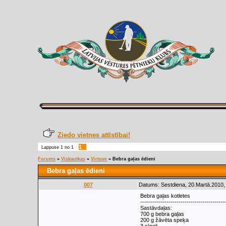
Ziedo vietnes attīstībai!
1
Lappuse
1
no
1
Forums
»
Viskautkas
»
Virtuve
»
Bebra gaļas ēdieni
Bebra gaļas ēdieni
007
Datums: Sestdiena, 20.Martā.2010,
Bebra gaļas kotletes
------------------------------------------
Sastāvdaļas:
700 g bebra gaļas
200 g žāvēta speķa