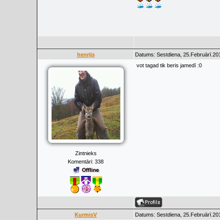
henrijs
Datums: Sestdiena, 25.Februārī.20
vot tagad tik beris jamedī :0
Zintnieks
Komentāri:
338
KurmisV
Datums: Sestdiena, 25.Februārī.20