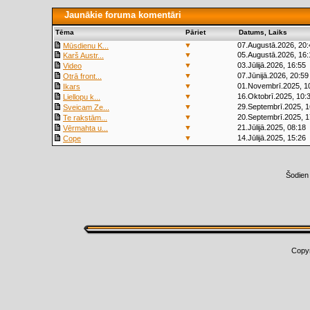
Jaunākie foruma komentāri
Tēma
Pāriet
Datums, Laiks
▼
07.Augustā.2026, 20:
Mūsdienu K...
▼
05.Augustā.2026, 16:
Karš Austr...
▼
03.Jūlijā.2026, 16:55
Video
▼
07.Jūnijā.2026, 20:59
Otrā front...
▼
01.Novembrī.2025, 1
Ikars
▼
16.Oktobrī.2025, 10:
Liellopu k...
▼
29.Septembrī.2025, 1
Sveicam Ze...
▼
20.Septembrī.2025, 1
Te rakstām...
▼
21.Jūlijā.2025, 08:18
Vērmahta u...
▼
14.Jūlijā.2025, 15:26
Cope
Šodien
Copy