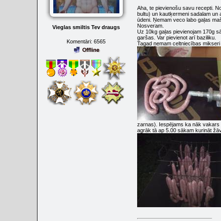
Aha, te pievienošu savu recepti. 
bultu) un kautķermeni sadalam un a
ūdeni. Ņemam veco labo gaļas mašīn
Nosveram.
Vieglas smiltis Tev draugs
Uz 10kg gaļas pievienojam 170g sāl
garšas. Var pievienot arī baziliku.
Komentāri:
6565
Tagad ņemam celtniecības mikseri 
zarnas). Iespējams ka nāk vakars u
agrāk tā ap 5.00 sākam kurināt ž