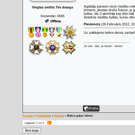
Iegādāju parasto visos medību vei
Vieglas smiltis Tev draugs
bīstams, jāveido droša šutuve, jo g
bultas, tās 3 alumīnija kas līdzi nāk 
Komentāri:
6565
škiedras medību bultas, kuras ofici
Pievienots
(26.Februāris.2012, 10
------------------------------------------
Uz salidojumu bebra desas sarūpēš
Ja vari - dari, ja nevari - nesāc!
Forums
»
Viskautkas
»
Virtuve
»
Bebra gaļas ēdieni
1
Lappuse
1
no
1