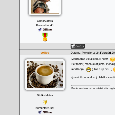
Observators
Komentāri:
46
coffee
Datums: Piektdiena, 24.Februārī.20
Meditācijas vietai cepuri nost!!!
Bet tomēr, manā skatījumā, Piebalg
meditācija..
( Tas strp citu.. )
(jo vairāk laba alus, jo labāka medi
Kamēr septiņas reizes mērīsi, cits nogrie
Bibliotekārs
Komentāri:
205