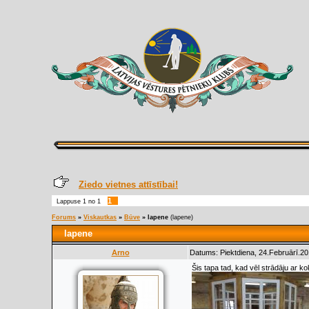
Ziedo vietnes attīstībai!
1
Lappuse
1
no
1
Forums
»
Viskautkas
»
Būve
»
lapene
(lapene)
lapene
Arno
Datums: Piektdiena, 24.Februārī.20
Šis tapa tad, kad vēl strādāju ar k