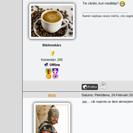
Tie cilvēki, kuri meditēja?
Kamēr septiņas reizes mērīsi, cits nogrie
Bibliotekārs
Komentāri:
205
Arno
Datums: Piektdiena, 24.Februārī.20
jup.... cik noprotu ar tiem akmeņi