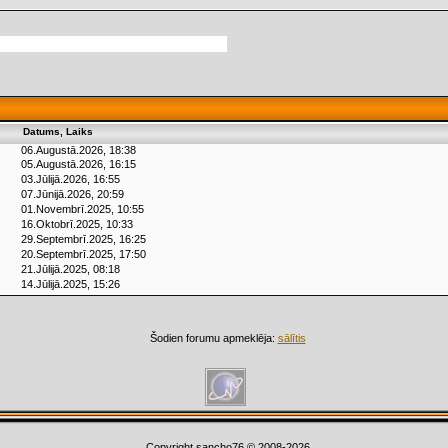
Datums, Laiks
06.Augustā.2026, 18:38
05.Augustā.2026, 16:15
03.Jūlijā.2026, 16:55
07.Jūnijā.2026, 20:59
01.Novembrī.2025, 10:55
16.Oktobrī.2025, 10:33
29.Septembrī.2025, 16:25
20.Septembrī.2025, 17:50
21.Jūlijā.2025, 08:18
14.Jūlijā.2025, 15:26
Šodien forumu apmeklēja:
sālītis
Copyright sancho76 © 2008-2026