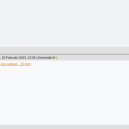
 20.Februārī.2013, 12:39 | Komentāri #
4
net.ru/detail....35.html