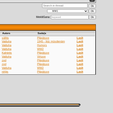
Meklēšana:
Аutors
Sadaļa
sālītis
Pļāpātuve
Lasīt
Valduha
1945 - līdz mūsdienām
Lasīt
Valduha
Humors
Lasīt
Valduha
WW2
Lasīt
Kalnietis
Pļāpātuve
Lasīt
Valduha
Virtuve
Lasīt
zed
Pļāpātuve
Lasīt
zed
Pļāpātuve
Lasīt
Valduha
WW2
Lasīt
nēģis
Pļāpātuve
Lasīt