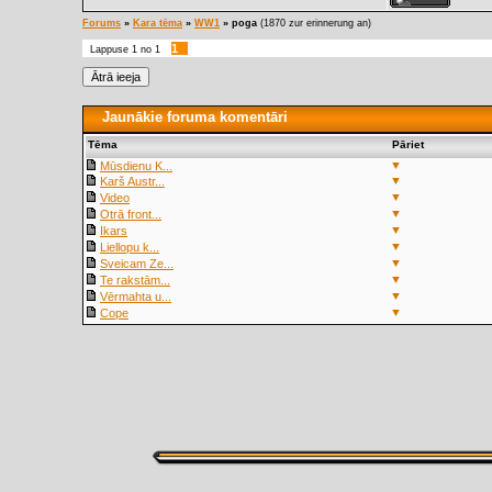
Forums
»
Kara tēma
»
WW1
»
poga
(1870 zur erinnerung an)
1
Lappuse
1
no
1
Jaunākie foruma komentāri
Tēma
Pāriet
▼
Mūsdienu K...
▼
Karš Austr...
▼
Video
▼
Otrā front...
▼
Ikars
▼
Liellopu k...
▼
Sveicam Ze...
▼
Te rakstām...
▼
Vērmahta u...
▼
Cope