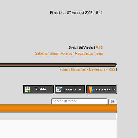
Piektdiena, 07.Augustā.2026, 16:41
Sveicināti
Viesis
|
RSS
Sākums
|
poga - Forums
|
Reģistrācija
|
Ieeja
[
Jauni komentāri
·
Meklēšana
·
RSS
]