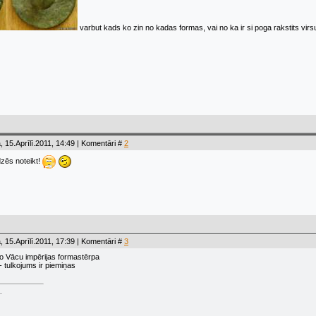
varbut kads ko zin no kadas formas, vai no ka ir si poga rakstits virsu
 15.Aprīlī.2011, 14:49 | Komentāri #
2
zēs noteikt!
 15.Aprīlī.2011, 17:39 | Komentāri #
3
o Vācu impērijas formastērpa
- tulkojums ir piemiņas
.