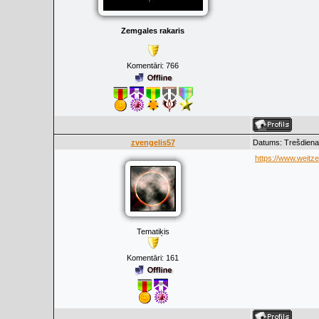
Zemgales rakaris
Komentāri:
766
zvengelis57
Datums: Trešdiena,
https://www.weitze.
Tematiķis
Komentāri:
161