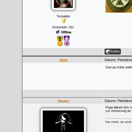
Tematiķis
Komentāri:
161
Jānis
Datums: Piektdiena,
Gan jau kāds palīd
Vanags
Datums: Piektdiena,
Poga laikam būs n
zur erinnerung an 
Kas meklē, tas atrod.