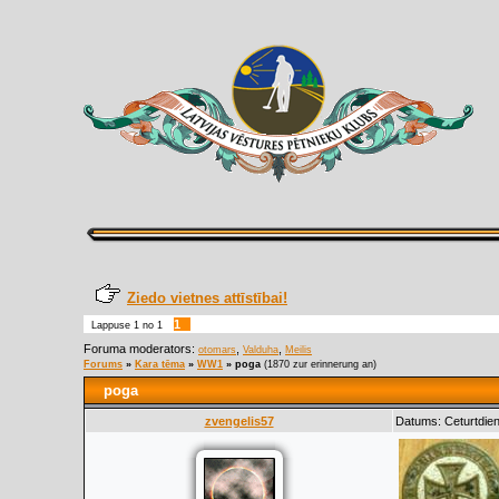
Ziedo vietnes attīstībai!
1
Lappuse
1
no
1
Foruma moderators:
,
,
otomars
Valduha
Meilis
Forums
»
Kara tēma
»
WW1
»
poga
(1870 zur erinnerung an)
poga
zvengelis57
Datums: Ceturtdien