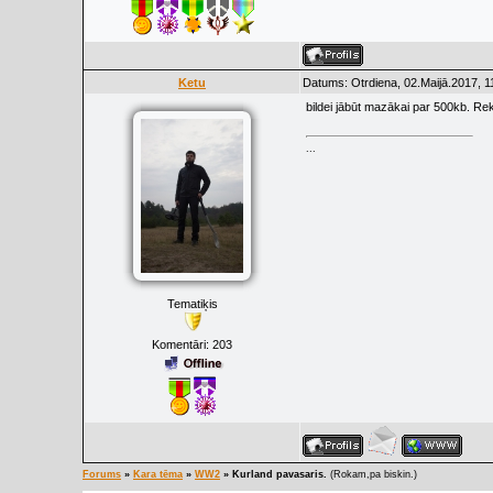
Ketu
Datums: Otrdiena, 02.Maijā.2017, 1
bildei jābūt mazākai par 500kb. Re
...
Tematiķis
Komentāri:
203
Forums
»
Kara tēma
»
WW2
»
Kurland pavasaris.
(Rokam,pa biskin.)