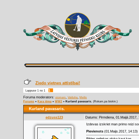
Ziedo vietnes attīstībai!
1
Lappuse
1
no
1
Foruma moderators:
,
,
otomars
Valduha
Meilis
Forums
»
Kara tēma
»
WW2
»
Kurland pavasaris.
(Rokam,pa biskin.)
Kurland pavasaris.
edzuss123
Datums: Pirmdiena, 01.Maijā.2017, 
Izdevas izskriet man primo reizi so
Pievienots
(01.Maijs.2017, 14:13)
------------------------------------------
Bildes neliekas gluko kaut kas.