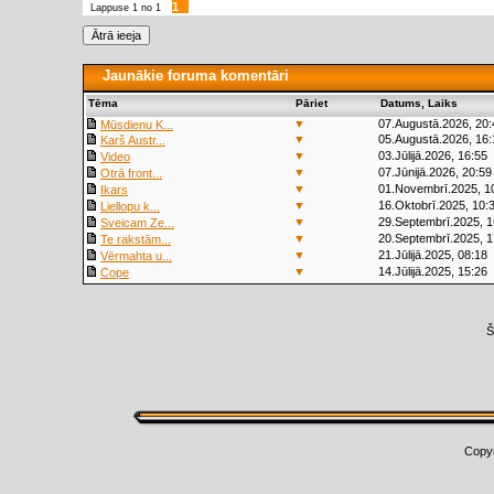
1
Lappuse
1
no
1
Jaunākie foruma komentāri
Tēma
Pāriet
Datums, Laiks
▼
07.Augustā.2026, 20:
Mūsdienu K...
▼
05.Augustā.2026, 16:
Karš Austr...
▼
03.Jūlijā.2026, 16:55
Video
▼
07.Jūnijā.2026, 20:59
Otrā front...
▼
01.Novembrī.2025, 1
Ikars
▼
16.Oktobrī.2025, 10:
Liellopu k...
▼
29.Septembrī.2025, 1
Sveicam Ze...
▼
20.Septembrī.2025, 1
Te rakstām...
▼
21.Jūlijā.2025, 08:18
Vērmahta u...
▼
14.Jūlijā.2025, 15:26
Cope
Š
Copy