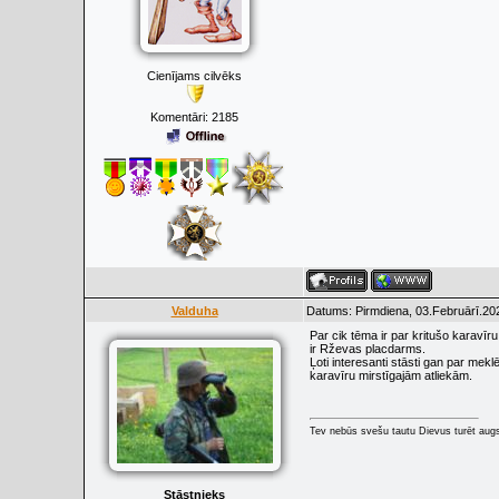
Cienījams cilvēks
Komentāri:
2185
Valduha
Datums: Pirmdiena, 03.Februārī.20
Par cik tēma ir par kritušo karavīr
ir Rževas placdarms.
Ļoti interesanti stāsti gan par mek
karavīru mirstīgajām atliekām.
Tev nebūs svešu tautu Dievus turēt augs
Stāstnieks