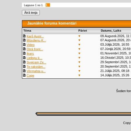
1
Lappuse
1
no
1
Jaunākie foruma komentāri
Tēma
Pāriet
Datums, Laiks
▼
09.Augustā.2026, 11:
Karš Austr...
▼
07.Augustā.2026, 20:
Mūsdienu K...
▼
03.Jūlijā.2026, 16:55
Video
▼
07.Jūnijā.2026, 20:59
Otrā front...
▼
01.Novembrī.2025, 1
Ikars
▼
16.Oktobrī.2025, 10:
Liellopu k...
▼
29.Septembrī.2025, 1
Sveicam Ze...
▼
20.Septembrī.2025, 1
Te rakstām...
▼
21.Jūlijā.2025, 08:18
Vērmahta u...
▼
14.Jūlijā.2025, 15:26
Cope
Šodien fo
Copy