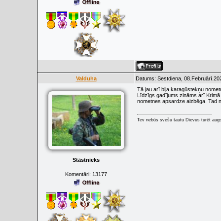
Valduha
Datums: Sestdiena, 08.Februārī.20
Tā jau arī bija karagūstekņu nometn
Līdzīgs gadījums zināms arī Krimā 
nometnes apsardze aizbēga. Tad nu g
Tev nebūs svešu tautu Dievus turēt augs
Stāstnieks
Komentāri:
13177