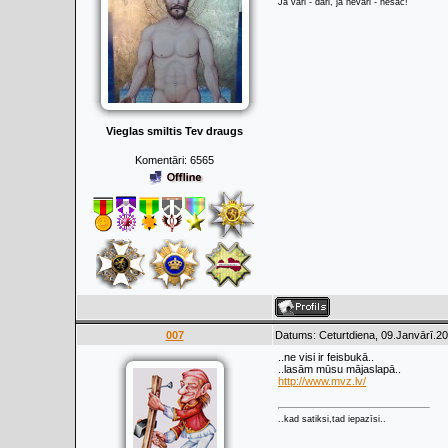
Ja vari - dari, ja nevari - nesāc!
Vieglas smiltis Tev draugs
Komentāri:
6565
007
Datums: Ceturtdiena, 09.Janvārī.20
..ne visi ir feisbukā..
..lasām mūsu mājaslapā..
http://www.mvz.lv/
..kad satiksi,tad iepazīsi..