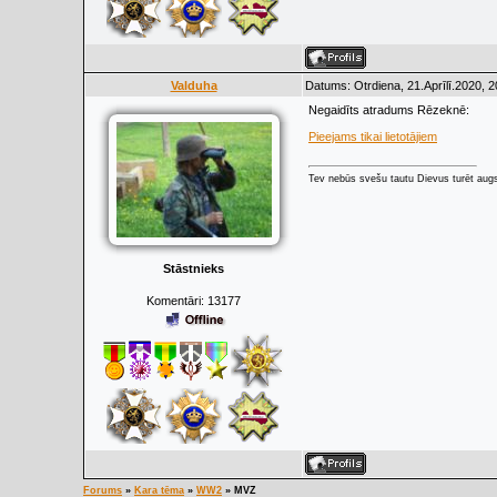
Valduha
Datums: Otrdiena, 21.Aprīlī.2020, 
Negaidīts atradums Rēzeknē:
Pieejams tikai lietotājiem
Tev nebūs svešu tautu Dievus turēt augs
Stāstnieks
Komentāri:
13177
Forums
»
Kara tēma
»
WW2
»
MVZ