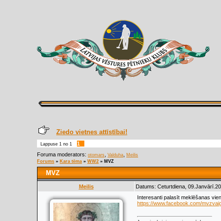
Ziedo vietnes attīstībai!
1
Lappuse
1
no
1
Foruma moderators:
,
,
otomars
Valduha
Meilis
Forums
»
Kara tēma
»
WW2
»
MVZ
MVZ
Meilis
Datums: Ceturtdiena, 09.Janvārī.20
Interesanti palasīt meklēšanas vi
https://www.facebook.com/mvzvai