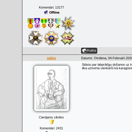
Komentāri:
13177
sālītis
Datums: Otrdiena, 04.Februārī.2020
Stāstu par labprātīgu došanos uz ko
tika uztverta vienkārši kā karagūs
Cienījams cilvēks
Komentāri:
2431